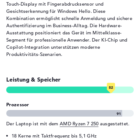
Touch-Display mit Fingerabdrucksensor und
802.11b, 802.11g, 802.11n
Gesichtserkennung für Windows Hello. Diese
Bluetooth
5.3
Kombination ermöglicht schnelle Anmeldung und sichere
Erweiterung / Konnektivität
Authentifizierung im Business-Alltag. Die Hardware-
Ausstattung positioniert das Gerät im Mittelklasse-
Schnittstellen
2 x USB 3.2 - Typ A, 1 x USB
Segment für professionelle Anwender. Der KI-Chip und
3.2 - Typ C, 1 x USB 4.0 - Typ
Copilot-Integration unterstützen moderne
C
Produktivitäts-Szenarien.
Video
2 x DisplayPort über USB-C, 1
x HDMI 2.1
Audio
1 x 2-in-1 Audio Jack
Leistung & Speicher
(Kopfhörer/Mikrofon)
Netzwerk
1 x Ethernet - RJ-45
Verschiedenes
Prozessor
Integrierte Sicherheit
Fingerprint Reader,
Gesichtserkennung,
Kensington Lock Slot,
Der Laptop ist mit dem
AMD Ryzen 7 250
ausgestattet.
spritzwassergeschützte
Tastatur, TPM Embedded
18 Kerne mit Taktfrequenz bis 5,1 GHz