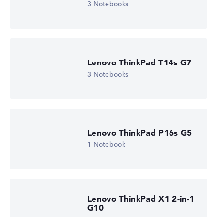
3 Notebooks
Lenovo ThinkPad T14s G7
3 Notebooks
Lenovo ThinkPad E16 G3 22AYCTO1WWDE1
1.443,00
€
1.088,25 €
Deal: Im Angebot bei Lenovo
Nur solange der Vorrat reicht.
Weitere Details im Shop:
Zum Anbieter
Lenovo ThinkPad P16s G5
Zum Anbieter
1 Notebook
Lenovo, inkl. Versand, Händlerangabe: 09.08.26 15:34 —
Zuletzt niedrigster
Preis in 30 Tagen in unserem Preisvergleich: 1.124,19 €
Hersteller-ID
22AYCTO1WWDE1
EAN
Lenovo ThinkPad X1 2-in-1
-
G10
Display