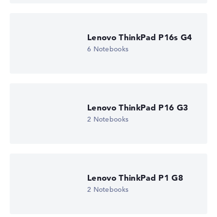
Hersteller-ID
21STCTO1WWDE1
EAN
-
Lenovo ThinkPad P16s G4
Display
6 Notebooks
16" IPS Touch, matt
Bildwiederholrate
60 Hz
Auflösung
1920 x 1200
Auflösungstyp
WUXGA
Lenovo ThinkPad P16 G3
1. Festplatte
2 Notebooks
256 GB SSD
Arbeitsspeicher
16 GB RAM
Gewicht
1,71 kg
Prozessor
Lenovo ThinkPad P1 G8
AMD Ryzen 5 220
Prozessor-Taktfrequenz
2 Notebooks
3.2 - 4.9 GHz (Takt/Boost)
Prozessor-Kerne