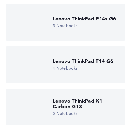
6
Prozessor-Technologie
Hexa-Core
Prozessor-Cache
Lenovo ThinkPad P14s G6
6 - 16 MB (L2/L3-Cache)
5 Notebooks
Grafikkarte
AMD Radeon 740M
Laufwerk
ohne Laufwerk
Betriebssystem
Microsoft Windows 11 Home (64 Bit)
Lenovo ThinkPad T14 G6
Notebook anzeigen
4 Notebooks
Lenovo ThinkPad X1
Carbon G13
5 Notebooks