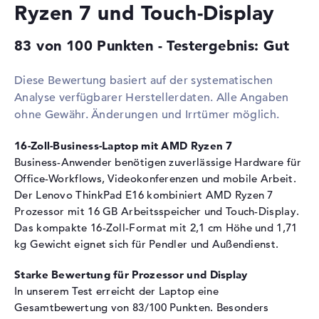
Ryzen 7 und Touch-Display
2. Steckplatz
Frei
Installiert
16 GB
83 von 100 Punkten - Testergebnis: Gut
Technologie
DDR5 - 5600 MHZ
Diese Bewertung basiert auf der systematischen
Festplatte
Analyse verfügbarer Herstellerdaten. Alle Angaben
Festplatte
512 GB SSD
ohne Gewähr. Änderungen und Irrtümer möglich.
Schnittstelle
PCIe
16-Zoll-Business-Laptop mit AMD Ryzen 7
Optische Speicher
Business-Anwender benötigen zuverlässige Hardware für
Laufwerks-Typ
ohne Laufwerk
Office-Workflows, Videokonferenzen und mobile Arbeit.
Der Lenovo ThinkPad E16 kombiniert AMD Ryzen 7
Display
Prozessor mit 16 GB Arbeitsspeicher und Touch-Display.
Display-Typ
16" TFT
Das kompakte 16-Zoll-Format mit 2,1 cm Höhe und 1,71
kg Gewicht eignet sich für Pendler und Außendienst.
Max. Auflösung
1920 x 1200
Auflösungstyp
WUXGA
Starke Bewertung für Prozessor und Display
Bildwiederholrate
60 Hz
In unserem Test erreicht der Laptop eine
Gesamtbewertung von 83/100 Punkten. Besonders
Besonderheiten
Display, matt, LED-