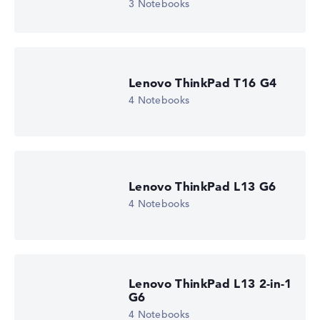
3 Notebooks
16" IPS, matt
Bildwiederholrate
60 Hz
Auflösung
1920 x 1200
Auflösungstyp
Lenovo ThinkPad T16 G4
WUXGA
4 Notebooks
1. Festplatte
256 GB SSD
Arbeitsspeicher
16 GB RAM
Gewicht
1,61 kg
Prozessor
Lenovo ThinkPad L13 G6
Intel Core Ultra 5 226V
4 Notebooks
Prozessor-Taktfrequenz
2.1 - 4.5 GHz (Takt/Boost)
Prozessor-Kerne
8
Prozessor-Technologie
Octa-Core
Lenovo ThinkPad L13 2-in-1
Prozessor-Cache
G6
8 MB (L3-Cache)
4 Notebooks