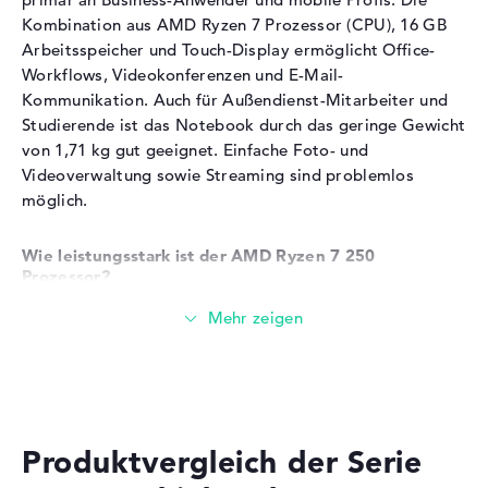
Arbeitsspeicher.
Bereitgestelltes
Microsoft Windows 11
Kombination aus AMD Ryzen 7 Prozessor (CPU), 16 GB
Betriebssystem
Professional (64 Bit)
Arbeitsspeicher und Touch-Display ermöglicht Office-
Speichertaktfrequenz von 5600 MHz für schnellen
Herstellergarantie
Datenzugriff
Workflows, Videokonferenzen und E-Mail-
Mehrere parallele Office-Programme und Browser-
Kommunikation. Auch für Außendienst-Mitarbeiter und
Service & Support
1 Jahr Vor-Ort-Service
Tabs laufen problemlos
Studierende ist das Notebook durch das geringe Gewicht
Das Speichermodul eignet sich für Business-
von 1,71 kg gut geeignet. Einfache Foto- und
Multitasking und virtuelle Meetings
Videoverwaltung sowie Streaming sind problemlos
möglich.
Speicher
Wie leistungsstark ist der AMD Ryzen 7 250
Prozessor?
Eine 512 GB SSD mit PCIe-Schnittstelle dient als
Festplatte.
Der AMD Ryzen 7 250 erreicht in unserer Bewertung
91/100 Punkte und zählt zur leistungsstarken
Mittlere Speicherkapazität für Betriebssystem,
Mittelklasse. Mit 18 Kernen und Taktfrequenzen bis 5,1
Programme und Geschäftsdaten
GHz meistert der Prozessor anspruchsvolle Multitasking-
Schnelle Boot- und Ladezeiten durch SSD-Technologie
Szenarien im Business-Alltag problemlos. Office-
Ausreichend Platz für Office-Dokumente,
Anwendungen, mehrere Browser-Tabs und
Präsentationen und lokale Backups
Produktvergleich der Serie
Videokonferenzen laufen parallel ohne