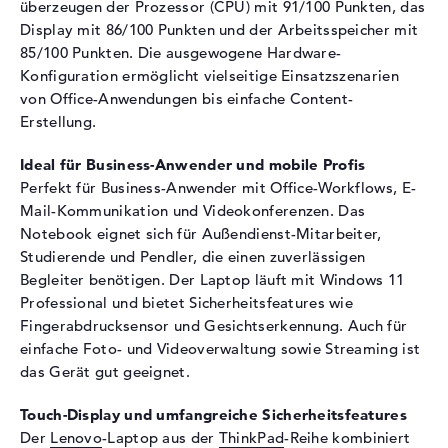
Hintergrundbeleuchtung, IPS
überzeugen der Prozessor (CPU) mit 91/100 Punkten, das
Panel, 45% NTSC, Low Blue
Display mit 86/100 Punkten und der Arbeitsspeicher mit
Light
85/100 Punkten. Die ausgewogene Hardware-
Konfiguration ermöglicht vielseitige Einsatzszenarien
Audio
von Office-Anwendungen bis einfache Content-
Soundkarte
Senary SN6147
Erstellung.
Webcam
Ideal für Business-Anwender und mobile Profis
Sensorauflösung
2 MP
Perfekt für Business-Anwender mit Office-Workflows, E-
Mail-Kommunikation und Videokonferenzen. Das
Eingabegeräte
Notebook eignet sich für Außendienst-Mitarbeiter,
Eingabegeräte
Multi-Touch-Trackpad, Multi-
Studierende und Pendler, die einen zuverlässigen
Touchscreen, Tastatur
Begleiter benötigen. Der Laptop läuft mit Windows 11
Tastatur
Beleuchtet (hintergrund),
Professional und bietet Sicherheitsfeatures wie
Flüssigkeitsabweisend
Fingerabdrucksensor und Gesichtserkennung. Auch für
einfache Foto- und Videoverwaltung sowie Streaming ist
Netzwerk
das Gerät gut geeignet.
Netzwerkkarte
Gigabit Ethernet
(10/100/1000)
Touch-Display und umfangreiche Sicherheitsfeatures
Der
Lenovo
-Laptop aus der
ThinkPad
-Reihe kombiniert
WLAN
802.11a, 802.11ac, 802.11ax,