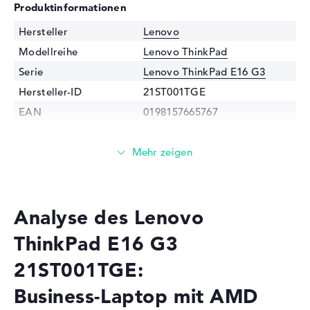
Produktinformationen
Hersteller
Lenovo
Modellreihe
Lenovo ThinkPad
Serie
Lenovo ThinkPad E16 G3
Hersteller-ID
21ST001TGE
EAN
0198157665767
Prozessor
Prozessor
AMD Ryzen 7 250 / 3,3 GHz
Multi-Core-
Octadeca-Core
Technologie
Analyse des Lenovo
Cache
8 - 16 MB (L2/L3-Cache)
Grafikkarte
ThinkPad E16 G3
Grafikprozessor
AMD Radeon 780M
21ST001TGE:
RAM
Business-Laptop mit AMD
1. Steckplatz
16 GB