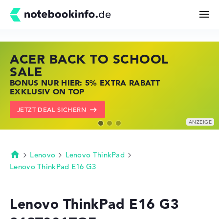
ACER BACK TO SCHOOL
HP STORE SSV DEALS
LENOVO LAPTOP DEALS
Suchen
SALE
JETZT ZUGREIFEN: NOTEBOOKS BEI HP
NOTEBOOKS BEI LENOVO JETZT
BONUS NUR HIER: 5% EXTRA RABATT
KRÄFTIG REDUZIERT
KRÄFTIG REDUZIERT
Konfigurator
EXKLUSIV ON TOP
ZU DEN HP ANGEBOTEN
LENOVO DEALS ZEIGEN
JETZT DEAL SICHERN
Kaufberatung
Technik & Wissen
Lenovo
Lenovo ThinkPad
Startseite
Lenovo ThinkPad E16 G3
Deals
Lenovo ThinkPad E16 G3
Merkzettel