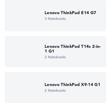
Lenovo ThinkPad E14 G7
3 Notebooks
Lenovo ThinkPad T14s 2-in-
1 G1
2 Notebooks
Lenovo ThinkPad X9-14 G1
2 Notebooks
Lenovo ThinkPad E16 G3 21SRCTO1WWDE1
2.223,01
€
1.673,26 €
Deal: Im Angebot bei Lenovo
Nur solange der Vorrat reicht.
Weitere Details im Shop:
Zum Anbieter