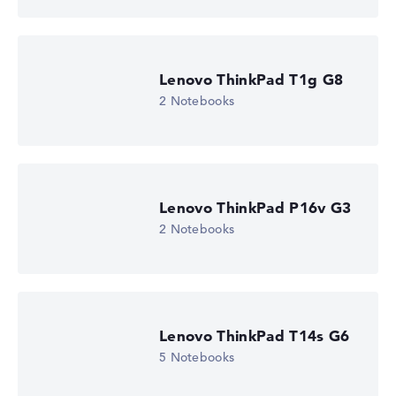
Lenovo ThinkPad T1g G8
2 Notebooks
Lenovo ThinkPad P16v G3
2 Notebooks
Lenovo ThinkPad E16 G3 21STCTO1WWDE1
1.959,01
€
1.469,26 €
Deal: Im Angebot bei Lenovo
Nur solange der Vorrat reicht.
Weitere Details im Shop:
Zum Anbieter
Lenovo ThinkPad T14s G6
Zum Anbieter
5 Notebooks
Lenovo, inkl. Versand, Händlerangabe: 09.08.26 15:34 —
Zuletzt niedrigster
Preis in 30 Tagen in unserem Preisvergleich: 1.959,00 €