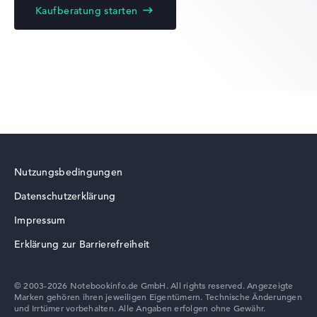
Kaufberatung starten
Lenovo Yoga
Lenovo LOQ
Nutzungsbedingungen
Datenschutzerklärung
Lenovo ThinkBook
Impressum
Erklärung zur Barrierefreiheit
© 2003-2026 Notebookinfo.de GmbH. All rights reserved. Angezeigte
Marken gehören ihren jeweiligen Eigentümern. Technische Änderungen
Lenovo V
und Irrtümer vorbehalten. Alle Angaben erfolgen ohne Gewähr.