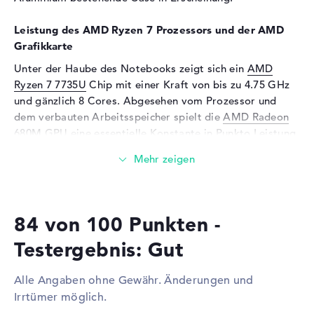
Eingabegeräte
Leistung des AMD Ryzen 7 Prozessors und der AMD
Eingabegeräte
Multi-Touch-Trackpad,
Grafikkarte
Tastatur
Unter der Haube des Notebooks zeigt sich ein
AMD
Tastatur
Flüssigkeitsabweisend
Ryzen 7 7735U
Chip mit einer Kraft von bis zu 4.75 GHz
Netzwerk
und gänzlich 8 Cores. Abgesehen vom Prozessor und
dem verbauten Arbeitsspeicher spielt die
AMD Radeon
Netzwerkkarte
Gigabit Ethernet
680M
GPU eine essentielle Konstante in Punkto Leistung.
(10/100/1000)
Sie erscheint mit einem integriertem Videospeicher.
WLAN
802.11a, 802.11ac, 802.11ax,
802.11b, 802.11g, 802.11n
Wieviel Speicher hat das Lenovo ThinkPad E16 G2
Bluetooth
5.3
21M5CTO1WWDE3?
Erweiterung / Konnektivität
84 von 100 Punkten -
Das Lenovo ThinkPad E16 G2 21M5CTO1WWDE3 setzt
auf einen 32 GByte großen DDR5 (4800 MHZ) RAM. Ein
Schnittstellen
2 x USB 3.2 - Typ A, 2 x USB
Testergebnis: Gut
Aufrüsten des RAMs ist auf maximal 64 GB aufrüstbar.
3.2 - Typ C
Euer Betriebssystem und sämtliche Dateien verbleiben
Video
2 x DisplayPort über USB-C, 1
Alle Angaben ohne Gewähr. Änderungen und
auf einer Festplatte mit 1 TB SSD Kapazität.
x HDMI 2.1
Irrtümer möglich.
Audio
1 x 2-in-1 Audio Jack