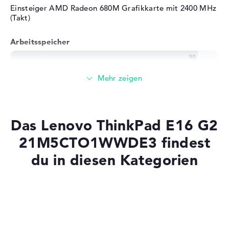
Einsteiger AMD Radeon 680M Grafikkarte mit 2400 MHz
(Takt)
Arbeitsspeicher
Sehr großer 32 GB (2 x 16 GB) Arbeitspeicher - DDR5 -
4800 MHZ
Speicher
Das Lenovo ThinkPad E16 G2
Großer 1 TB SSD Speicher
21M5CTO1WWDE3 findest
du in diesen Kategorien
Mobilität
Laptops mit SSD
Akkulaufzeit
Laptops mit Windows 11