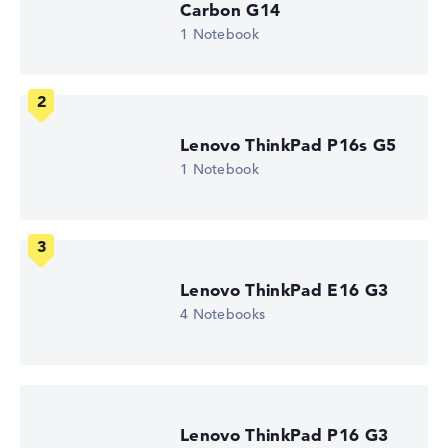
Carbon G14
Hochauflösendes mattes 16 Zoll IPS-Display, mit einer
1 Notebook
Auflösung von maximal 1920 x 1200 und 60 Hz
Wie wir testen und bewerten
Lenovo ThinkPad P16s G5
1 Notebook
Wir helfen dir, technische Daten von Notebooks leichter
zu vergleichen. Unser Test-Algorithmus analysiert die
Datenblätter tausender Notebooks automatisch –
basierend auf über 23 Jahren Erfahrung in der Notebook-
Kaufberatung.
Die Gesamtnote
setzt sich aus drei Teilbewertungen
Lenovo ThinkPad E16 G3
zusammen:
4 Notebooks
Leistung & Speicher (60%):
Prozessor 40%,
Grafikkarte 30%, RAM 15%, Speicher 15%
Mobilität (20%):
Akkulaufzeit 50%, Gewicht 35%,
Höhe 15%
Lenovo ThinkPad P16 G3
Display (20%):
Auflösung 100%