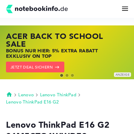
ACER BACK TO SCHOOL
HP STORE SSV DEALS
LENOVO LAPTOP DEALS
Suchen
SALE
JETZT ZUGREIFEN: NOTEBOOKS BEI HP
NOTEBOOKS BEI LENOVO JETZT
BONUS NUR HIER: 5% EXTRA RABATT
KRÄFTIG REDUZIERT
KRÄFTIG REDUZIERT
Konfigurator
EXKLUSIV ON TOP
ZU DEN HP ANGEBOTEN
LENOVO DEALS ZEIGEN
JETZT DEAL SICHERN
Kaufberatung
Technik & Wissen
Lenovo
Lenovo ThinkPad
Startseite
Lenovo ThinkPad E16 G2
Deals
Lenovo ThinkPad E16 G2
Merkzettel