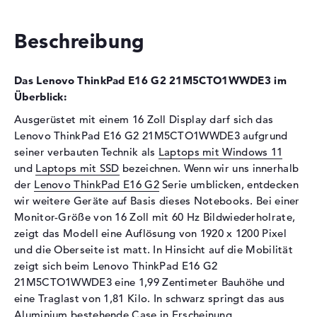
Schnittstelle
PCIe
Optische Speicher
Beschreibung
Laufwerks-Typ
ohne Laufwerk
Display
Das Lenovo ThinkPad E16 G2 21M5CTO1WWDE3 im
Überblick:
Display-Typ
16" TFT
Ausgerüstet mit einem 16 Zoll Display darf sich das
Max. Auflösung
1920 x 1200
Lenovo ThinkPad E16 G2 21M5CTO1WWDE3 aufgrund
Auflösungstyp
WUXGA
seiner verbauten Technik als
Laptops mit Windows 11
Bildwiederholrate
60 Hz
und
Laptops mit SSD
bezeichnen. Wenn wir uns innerhalb
Besonderheiten
Display, matt, LED-
der
Lenovo ThinkPad E16 G2
Serie umblicken, entdecken
Hintergrundbeleuchtung, IPS
wir weitere Geräte auf Basis dieses Notebooks. Bei einer
Panel, sRGB
Monitor-Größe von 16 Zoll mit 60 Hz Bildwiederholrate,
zeigt das Modell eine Auflösung von 1920 x 1200 Pixel
Audio
und die Oberseite ist matt. In Hinsicht auf die Mobilität
Soundkarte
Senary SN6141
zeigt sich beim Lenovo ThinkPad E16 G2
21M5CTO1WWDE3 eine 1,99 Zentimeter Bauhöhe und
Webcam
eine Traglast von 1,81 Kilo. In schwarz springt das aus
Sensorauflösung
2 MP
Aluminium bestehende Case in Erscheinung.