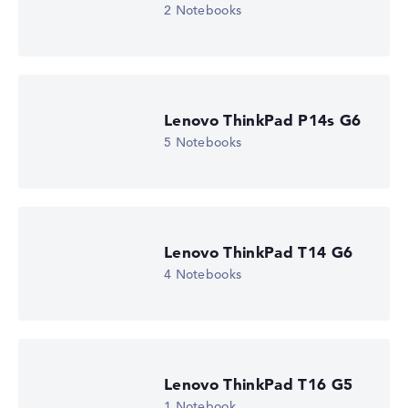
2 Notebooks
Wir arbeiten mit den offiziellen Herstellerangaben.
Fehlen Daten bei einzelnen Modellen, passen sich die
Gewichtungen automatisch an.
Lob oder Kritik?
Wir freuen uns über dein Feedback
Lenovo ThinkPad P14s G6
5 Notebooks
Lenovo ThinkPad T14 G6
4 Notebooks
Lenovo ThinkPad T16 G5
1 Notebook