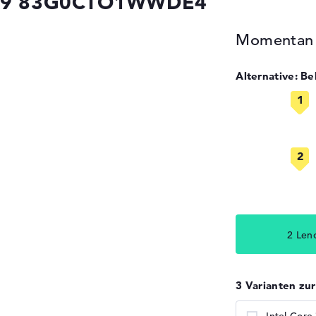
IRX9 83G0CTO1WWDE4
Momentan n
Alternative: B
2 Len
3 Varianten zu