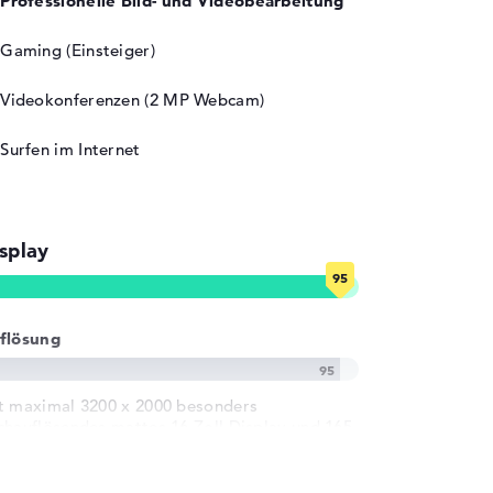
Professionelle Bild- und Videobearbeitung
Gaming (Einsteiger)
Videokonferenzen (2 MP Webcam)
Surfen im Internet
splay
flösung
t maximal 3200 x 2000 besonders
chauflösendes mattes 16 Zoll Display und 165