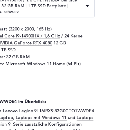
 i9-14900HX / 1,6 GHz | NVIDIA GeForce
 32 GB RAM | 1 TB SSD Festplatte |
u, schwarz
att (3200 x 2000, 165 Hz)
tel Core i9-14900HX / 1,6 GHz
/ 24 Kerne
VIDIA GeForce RTX 4080
12 GB
1 TB SSD
her: 32 GB RAM
m: Microsoft Windows 11 Home (64 Bit)
WWDE4 im Überblick:
h das Lenovo Legion 9i 16IRX9 83G0CTO1WWDE4
Laptop
,
Laptops mit Windows 11
und
Laptops
ion 9i
Serie zusätzliche Konfigurationen