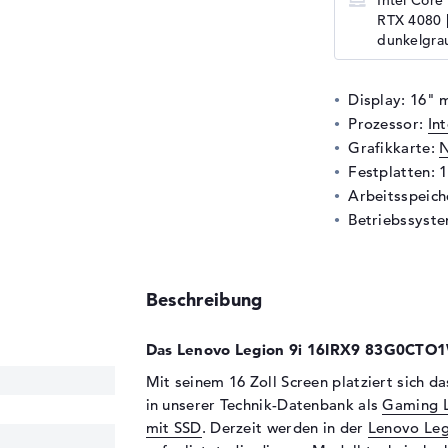
Intel Core
RTX 4080 |
dunkelgra
Display: 16" m
Prozessor:
In
Grafikkarte:
N
Festplatten: 
Arbeitsspeic
Betriebssyste
Beschreibung
Das Lenovo Legion 9i 16IRX9 83G0CTO1
Mit seinem 16 Zoll Screen platziert sic
in unserer Technik-Datenbank als
Gaming 
mit SSD
. Derzeit werden in der
Lenovo Leg