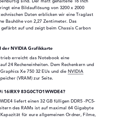
benbürtig sind. Der matt gehaltene 16 Inch
ringt eine Bildauflösung von 3200 x 2000
 technischen Daten erblicken wir eine Traglast
ine Bauhöhe von 2,27 Zentimeter. Das
 gefärbt auf und zeigt beim Chassis Carbon
d der NVIDIA Grafikkarte
rieb erreicht das Notebook eine
t auf 24 Recheneinheiten. Dem Rechenkern und
 Graphics Xe 750 32 EUs und die
NVIDIA
eicher (VRAM) zur Seite.
on 9i 16IRX9 83G0CTO1WWDE4?
E4 liefert einen 32 GB fülligen DDR5 -PC5-
eitern des RAMs ist auf maximal 64 Gigabyte
t Kapazität für eure allgemeinen Ordner, Filme,