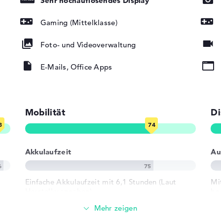
Sehr hochauflösendes Display
Gaming (Mittelklasse)
Foto- und Videoverwaltung
E-Mails, Office Apps
ad, Tastatur
Mobilität
Di
rund)
gabit Ethernet
Akkulaufzeit
Au
802.11ax,
Einfache Akkulaufzeit mit 6,1 Stunden (Laut
Mi
02.11n
,
Herstellerangaben)
ho
L3-
Hz
Gewicht