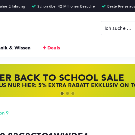
hnik & Wissen
Deals
ER BACK TO SCHOOL SALE
 STORE SSV DEALS
NOVO LAPTOP DEALS
S NUR HIER: 5% EXTRA RABATT EXKLUSIV ON 
T ZUGREIFEN: NOTEBOOKS BEI HP KRÄFTIG RED
BOOKS BEI LENOVO JETZT KRÄFTIG REDUZIERT
on 9i