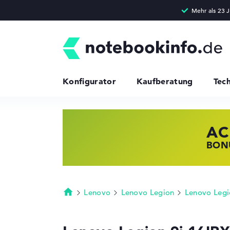
Konfigurator
Kaufberatung
Tec
AC
HP
LE
BONU
JETZ
NOTE
Lenovo
Lenovo Legion
Lenovo Legi
Startseite