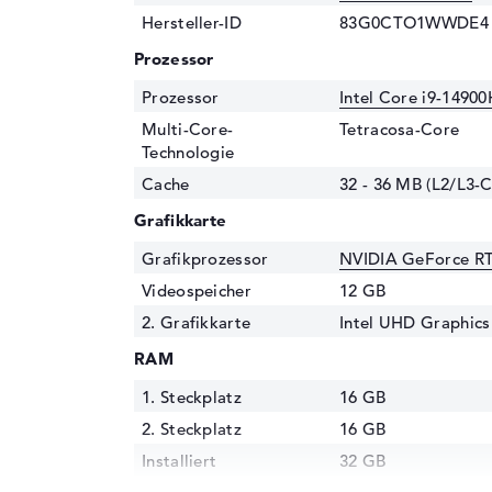
Hersteller-ID
83G0CTO1WWDE4
Prozessor
Prozessor
Intel Core i9-1490
Multi-Core-
Tetracosa-Core
Technologie
Cache
32 - 36 MB (L2/L3-
Grafikkarte
Grafikprozessor
NVIDIA GeForce R
Videospeicher
12 GB
2. Grafikkarte
Intel UHD Graphics
RAM
1. Steckplatz
16 GB
2. Steckplatz
16 GB
Installiert
32 GB