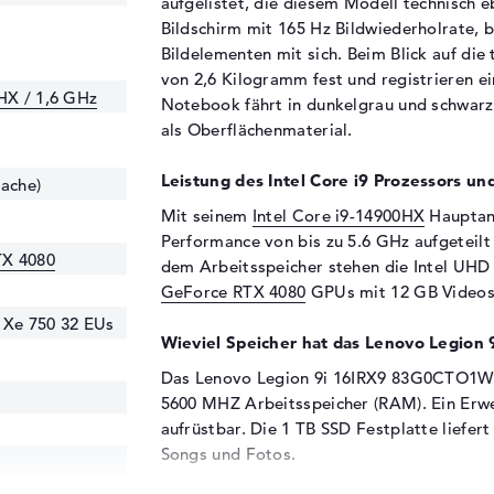
aufgelistet, die diesem Modell technisch e
Bildschirm mit 165 Hz Bildwiederholrate, b
Bildelementen mit sich. Beim Blick auf die
von 2,6 Kilogramm fest und registrieren e
0HX / 1,6 GHz
Notebook fährt in dunkelgrau und schwarz
als Oberflächenmaterial.
Leistung des Intel Core i9 Prozessors un
Cache)
Mit seinem
Intel Core i9-14900HX
Hauptant
Performance von bis zu 5.6 GHz aufgeteil
TX 4080
dem Arbeitsspeicher stehen die Intel UHD
GeForce RTX 4080
GPUs mit 12 GB Videosp
 Xe 750 32 EUs
Wieviel Speicher hat das Lenovo Legi
Das Lenovo Legion 9i 16IRX9 83G0CTO1WWD
5600 MHZ Arbeitsspeicher (RAM). Ein Erw
aufrüstbar. Die 1 TB SSD Festplatte liefer
Songs und Fotos.