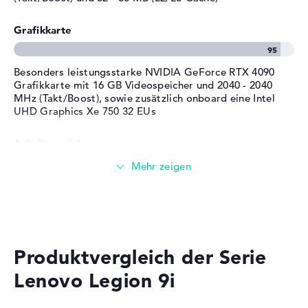
E-Mails, Office Apps
Tiefe
27,77 cm
Grafikkarte
Surfen im Internet
Höhe
2,27 cm
Gewicht
2,6 kg
Besonders leistungsstarke NVIDIA GeForce RTX 4090
Farbe / Design
Carbon Black
Grafikkarte mit 16 GB Videospeicher und 2040 - 2040
Material
Carbon
MHz (Takt/Boost), sowie zusätzlich onboard eine Intel
UHD Graphics Xe 750 32 EUs
Farbe
dunkelgrau, schwarz
Betriebssystem / Software
Arbeitsspeicher
Bereitgestelltes
Microsoft Windows 11 Home
Betriebssystem
(64 Bit)
Riesiger Arbeitsspeicher mit 64 GB (2 x 32 GB) - DDR5 -
Herstellergarantie
PC5- 5600 MHZ
Service & Support
2 Jahre Pick-up & Return-
Speicher
Service
Produktvergleich der Serie
Großer 2 TB SSD Speicher
Lenovo Legion 9i