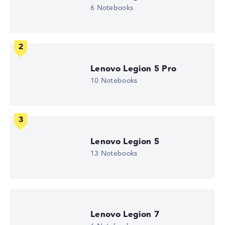
1 TB SSD
6 Notebooks
Arbeitsspeicher
32 GB RAM
Akkulaufzeit
2,5 Std.
Gewicht
3,50 kg
Lenovo Legion 5 Pro
Prozessor
Intel Core Ultra 9 275HX
10 Notebooks
Prozessor-Taktfrequenz
2.1 - 5.4 GHz (Takt/Boost)
Prozessor-Kerne
24
Prozessor-Technologie
Tetracosa-Core
Lenovo Legion 5
Prozessor-Cache
13 Notebooks
40 - 36 MB (L2/L3-Cache)
Grafikkarte
NVIDIA GeForce RTX 5090
2. Grafikkarte
Intel Xe 4C-iGPU 1.9 GHz
Laufwerk
ohne Laufwerk
Lenovo Legion 7
Betriebssystem