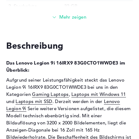
2. Steckplatz
32 GB
Installiert
64 GB
Technologie
DDR5 -PC5- 5600 MHZ
Festplatte
Beschreibung
Festplatte
2 TB SSD
Schnittstelle
PCIe
Das Lenovo Legion 9i 16IRX9 83G0CTO1WWDE3 im
Optische Speicher
Überblick:
Laufwerks-Typ
ohne Laufwerk
Aufgrund seiner Leistungsfähigkeit steckt das Lenovo
Display
Legion 9i 16IRX9 83G0CTO1WWDE3 bei uns in den
Kategorien
Gaming Laptops
,
Laptops mit Windows 11
Display-Typ
16" TFT
und
Laptops mit SSD
. Derzeit werden in der
Lenovo
Max. Auflösung
3200 x 2000
Legion 9i
Serie weitere Versionen aufgelistet, die diesem
Bildwiederholrate
165 Hz
Modell technisch ebenbürtig sind. Mit einer
Bildauflösung von 3200 x 2000 Bildelementen, liegt die
Besonderheiten
Display, matt, NVIDIA G-
Anzeigen-Diagonale bei 16 Zoll mit 165 Hz
SYNC, HDR, Dolby Vision,
Mini LED, sRGB
Bildwiederholrate. Die Beschaffenheit des Bildschirms ist