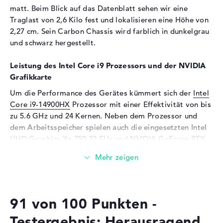
matt. Beim Blick auf das Datenblatt sehen wir eine
Kartenleser
Traglast von 2,6 Kilo fest und lokalisieren eine Höhe von
Unterstützte Flash-
SD Memory Card
2,27 cm. Sein Carbon Chassis wird farblich in dunkelgrau
Speicherkarten
und schwarz hergestellt.
Audio
Leistung des Intel Core i9 Prozessors und der NVIDIA
Soundkarte
Realtek ALC3306
Grafikkarte
Webcam
Um die Performance des Gerätes kümmert sich der
Intel
Core i9-14900HX
Prozessor mit einer Effektivität von bis
Sensorauflösung
2 MP
zu 5.6 GHz und 24 Kernen. Neben dem Prozessor und
Eingabegeräte
dem Arbeitsspeicher spielen auch die eingesetzten Intel
UHD Graphics Xe 750 32 EUs und
NVIDIA GeForce RTX
Eingabegeräte
Multi-Touch-Trackpad,
4090
GPUs mit 16 GB Videospeicher (VRAM) eine
Tastatur
wichtige Figur.
Tastatur
Beleuchtet (hintergrund)
Netzwerk
Wieviel Speicher hat das Lenovo Legion 9i 16IRX9
83G0CTO1WWDE3?
91 von 100 Punkten -
Netzwerkkarte
Killer E3100 2,5 Gigabit
Ethernet (10/100/1000/2500)
Der 64 GByte große Arbeitsspeicher (RAM) erscheint mit
Testergebnis: Herausragend