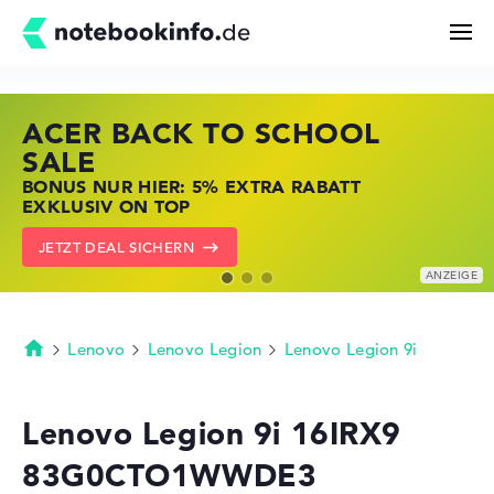
ACER BACK TO SCHOOL
HP STORE SSV DEALS
LENOVO LAPTOP DEALS
Suchen
SALE
JETZT ZUGREIFEN: NOTEBOOKS BEI HP
NOTEBOOKS BEI LENOVO JETZT
BONUS NUR HIER: 5% EXTRA RABATT
KRÄFTIG REDUZIERT
KRÄFTIG REDUZIERT
Konfigurator
EXKLUSIV ON TOP
ZU DEN HP ANGEBOTEN
LENOVO DEALS ZEIGEN
JETZT DEAL SICHERN
Kaufberatung
Technik & Wissen
Lenovo
Lenovo Legion
Lenovo Legion 9i
Startseite
Deals
Lenovo Legion 9i 16IRX9
83G0CTO1WWDE3
Merkzettel