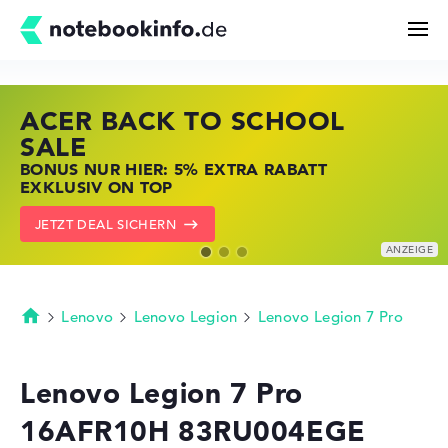
ACER BACK TO SCHOOL
HP STORE SSV DEALS
LENOVO LAPTOP DEALS
Suchen
SALE
JETZT ZUGREIFEN: NOTEBOOKS BEI HP
NOTEBOOKS BEI LENOVO JETZT
BONUS NUR HIER: 5% EXTRA RABATT
KRÄFTIG REDUZIERT
KRÄFTIG REDUZIERT
Konfigurator
EXKLUSIV ON TOP
ZU DEN HP ANGEBOTEN
LENOVO DEALS ZEIGEN
JETZT DEAL SICHERN
Kaufberatung
Technik & Wissen
Lenovo
Lenovo Legion
Lenovo Legion 7 Pro
Startseite
Deals
Lenovo Legion 7 Pro
16AFR10H 83RU004EGE
Merkzettel