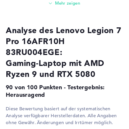
Prozessor
AMD Ryzen 9 9955HX3D / 2,5
GHz
Multi-Core-
Hexadeca-Core
Technologie
Analyse des Lenovo Legion 7
Cache
16 - 128 MB (L2/L3-Cache)
Pro 16AFR10H
Grafikkarte
83RU004EGE:
Grafikprozessor
NVIDIA GeForce RTX 5080
Gaming-Laptop mit AMD
Videospeicher
16 GB
2. Grafikkarte
AMD Radeon 610M
Ryzen 9 und RTX 5080
RAM
90 von 100 Punkten - Testergebnis:
1. Steckplatz
32 GB
Herausragend
2. Steckplatz
32 GB
Installiert
64 GB
Diese Bewertung basiert auf der systematischen
Analyse verfügbarer Herstellerdaten. Alle Angaben
Technologie
DDR5 - 5600 MHZ
ohne Gewähr. Änderungen und Irrtümer möglich.
Festplatte