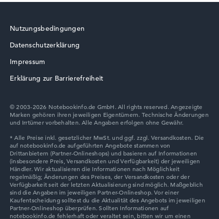
Display
16" TFT, glänzend
Bildwiederholrate
Nutzungsbedingungen
240 Hz
Auflösung
Datenschutzerklärung
2560 x 1600
Lenovo LOQ
Auflösungstyp
Impressum
WQXGA
1. Festplatte
Erklärung zur Barrierefreiheit
1 TB SSD
Arbeitsspeicher
64 GB RAM
© 2003-2026 Notebookinfo.de GmbH. All rights reserved. Angezeigte
Akkulaufzeit
Marken gehören ihren jeweiligen Eigentümern. Technische Änderungen
Lenovo Chromebook
-
und Irrtümer vorbehalten. Alle Angaben erfolgen ohne Gewähr.
Gewicht
2,56 kg
Prozessor
Intel Core Ultra 9 290HX Plus
Prozessor-Taktfrequenz
1.8 - 5.5 GHz (Takt/Boost)
Lenovo V
Prozessor-Kerne
24
Prozessor-Technologie
Tetracosa-Core