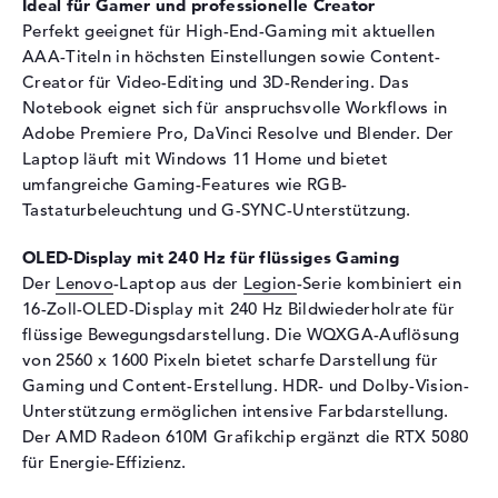
Ideal für Gamer und professionelle Creator
Soundkarte
Realtek ALC3306
Perfekt geeignet für High-End-Gaming mit aktuellen
Webcam
AAA-Titeln in höchsten Einstellungen sowie Content-
Creator für Video-Editing und 3D-Rendering. Das
Sensorauflösung
5 MP
Notebook eignet sich für anspruchsvolle Workflows in
Eingabegeräte
Adobe Premiere Pro, DaVinci Resolve und Blender. Der
Laptop läuft mit Windows 11 Home und bietet
Eingabegeräte
Multi-Touch-Trackpad,
Tastatur
umfangreiche Gaming-Features wie RGB-
Tastaturbeleuchtung und G-SYNC-Unterstützung.
Tastatur
Beleuchtet (hintergrund)
Netzwerk
OLED-Display mit 240 Hz für flüssiges Gaming
Der
Lenovo
-Laptop aus der
Legion
-Serie kombiniert ein
Netzwerkkarte
2,5 Gigabit Ethernet
16-Zoll-OLED-Display mit 240 Hz Bildwiederholrate für
(10/100/1000/2500)
flüssige Bewegungsdarstellung. Die WQXGA-Auflösung
WLAN
802.11a, 802.11ac, 802.11ax,
von 2560 x 1600 Pixeln bietet scharfe Darstellung für
802.11b, 802.11be, 802.11g,
Gaming und Content-Erstellung. HDR- und Dolby-Vision-
802.11n
Unterstützung ermöglichen intensive Farbdarstellung.
Bluetooth
Bluetooth 5.4
Der AMD Radeon 610M Grafikchip ergänzt die RTX 5080
Erweiterung / Konnektivität
für Energie-Effizienz.