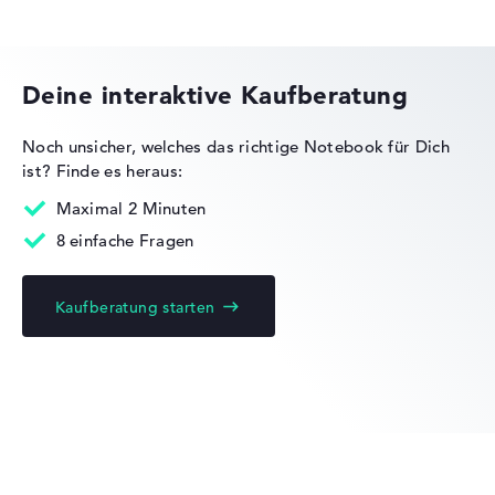
Lenovo Yoga
Deine interaktive Kaufberatung
Noch unsicher, welches das richtige Notebook für Dich
ist?
Finde es heraus:
Lenovo ThinkPad
Maximal 2 Minuten
8 einfache Fragen
Lenovo Legion 7 Pro 16IAX10H 83F500NPGE
3.799,00 €
Deal: Im Angebot bei Lenovo
Nur solange der Vorrat reicht.
Weitere Details im Shop:
Zum Anbieter
Kaufberatung starten
Lenovo ThinkBook
Zum Anbieter
Lenovo, inkl. Versand, Händlerangabe: 06.08.26 21:51 —
Zuletzt niedrigster
Preis in 30 Tagen in unserem Preisvergleich: 3.799,00 €
Hersteller-ID
83F500NPGE
EAN
Lenovo Legion
0199275969751