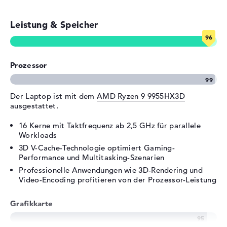
Schnittstellen
3 x USB 3.2 - Typ A, 2 x USB
3.2 - Typ C
Leistung & Speicher
Video
2 x DisplayPort über USB-C, 1
x HDMI 2.1
Audio
1 x 2-in-1 Audio Jack
(Kopfhörer/Mikrofon)
Prozessor
Netzwerk
1 x Ethernet - RJ-45
Verschiedenes
Der Laptop ist mit dem
AMD Ryzen 9 9955HX3D
ausgestattet.
Integrierte Sicherheit
TPM Embedded Security Chip
2.0, Webcam Kill Switch
16 Kerne mit Taktfrequenz ab 2,5 GHz für parallele
Workloads
Zubehör
Switchable Keycaps
3D V-Cache-Technologie optimiert Gaming-
Sonstiges
Copilot, KI-Chip, LEDs im
Performance und Multitasking-Szenarien
Gehäusedeckel, Mehrfarbige
Professionelle Anwendungen wie 3D-Rendering und
Tastatur mit
Video-Encoding profitieren von der Prozessor-Leistung
Beleuchtungseffekten, NVIDIA
DLSS, NVIDIA G-SYNC für
Grafikkarte
externe Displays, NVIDIA
Optimus, NVIDIA Studio,
Raytracing,