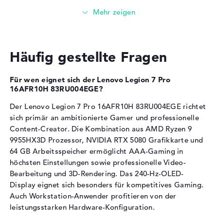
Die
NVIDIA GeForce RTX 5080
übernimmt die
Schnellladefunktion
Grafikberechnung.
Stromversorgung
16 GB GDDR7-Videospeicher für hochauflösende
Akku
4 Zellen Lithium Ionen
Texturen und 4K-Gaming
Häufig gestellte Fragen
Kapazität
99,9 Wh
Der Grafikchip eignet sich für Raytracing in aktuellen
AAA-Titeln
Allgemein
GPU-Beschleunigung unterstützt Video-Editing und
Für wen eignet sich der Lenovo Legion 7 Pro
3D-Modellierung mit NVIDIA Studio
16AFR10H 83RU004EGE?
Breite
36,4 cm
DLSS-Technologie verbessert Performance bei hohen
Tiefe
27,6 cm
Der Lenovo Legion 7 Pro 16AFR10H 83RU004EGE richtet
Grafikeinstellungen
sich primär an ambitionierte Gamer und professionelle
Höhe
2,7 cm
Content-Creator. Die Kombination aus AMD Ryzen 9
Arbeitsspeicher
Gewicht
2,56 kg
9955HX3D Prozessor, NVIDIA RTX 5080 Grafikkarte und
Farbe / Design
Eclipse black
64 GB Arbeitsspeicher ermöglicht AAA-Gaming in
Material
Aluminium
Das Notebook verfügt über 64 GB DDR5-
höchsten Einstellungen sowie professionelle Video-
Arbeitsspeicher.
Bearbeitung und 3D-Rendering. Das 240-Hz-OLED-
Farbe
anthrazit, schwarz
Display eignet sich besonders für kompetitives Gaming.
Speichertaktfrequenz von 5600 MHz für schnellen
Betriebssystem / Software
Auch Workstation-Anwender profitieren von der
Datenzugriff
leistungsstarken Hardware-Konfiguration.
Bereitgestelltes
Microsoft Windows 11 Home
Die riesige RAM-Kapazität ermöglicht mehrere
Betriebssystem
(64 Bit)