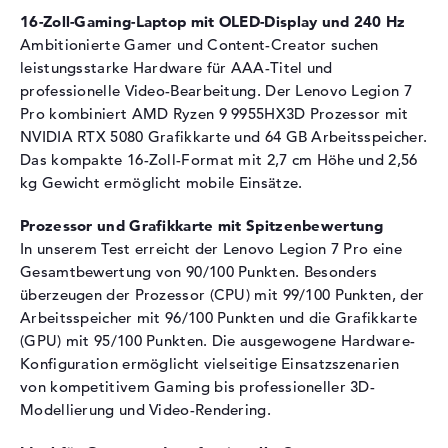
16-Zoll-Gaming-Laptop mit OLED-Display und 240 Hz
Festplatte
1 TB SSD
Ambitionierte Gamer und Content-Creator suchen
Schnittstelle
PCIe
leistungsstarke Hardware für AAA-Titel und
Optische Speicher
professionelle Video-Bearbeitung. Der Lenovo Legion 7
Pro kombiniert AMD Ryzen 9 9955HX3D Prozessor mit
Laufwerks-Typ
ohne Laufwerk
NVIDIA RTX 5080 Grafikkarte und 64 GB Arbeitsspeicher.
Display
Das kompakte 16-Zoll-Format mit 2,7 cm Höhe und 2,56
kg Gewicht ermöglicht mobile Einsätze.
Display-Typ
16" TFT
Max. Auflösung
2560 x 1600
Prozessor und Grafikkarte mit Spitzenbewertung
Auflösungstyp
WQXGA
In unserem Test erreicht der Lenovo Legion 7 Pro eine
Gesamtbewertung von 90/100 Punkten. Besonders
Bildwiederholrate
240 Hz
überzeugen der Prozessor (CPU) mit 99/100 Punkten, der
Besonderheiten
Display, glänzend, OLED-
Arbeitsspeicher mit 96/100 Punkten und die Grafikkarte
Display, NVIDIA G-SYNC,
(GPU) mit 95/100 Punkten. Die ausgewogene Hardware-
HDR, Dolby Vision, AMD
Konfiguration ermöglicht vielseitige Einsatzszenarien
FreeSync, True Black, DCI-P3,
von kompetitivem Gaming bis professioneller 3D-
Low Blue Light
Modellierung und Video-Rendering.
Audio