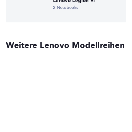
Lenovo Legion 9i
Display (20%):
Auflösung 100%
Betriebssystem
2 Notebooks
Microsoft Windows 11 Home (64 Bit)
Wir arbeiten mit den offiziellen Herstellerangaben.
Fehlen Daten bei einzelnen Modellen, passen sich die
Notebook anzeigen
Gewichtungen automatisch an.
Lob oder Kritik?
Wir freuen uns über dein Feedback
Weitere Lenovo Modellreihen
Lenovo IdeaPad