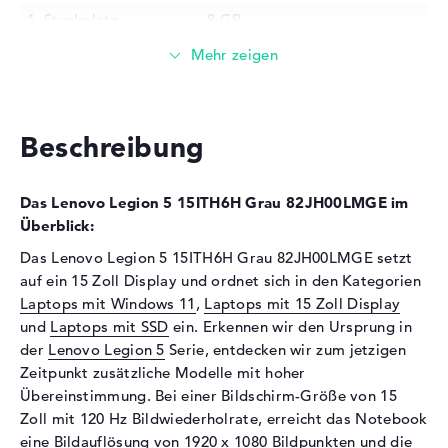
1. Steckplatz
8 GB
2. Steckplatz
8 GB
Installiert
16 GB
Technologie
DDR4 SDRAM - PC4-25600 -
3200 MHz
Beschreibung
Festplatte
Festplatte
512 GB SSD
Das Lenovo Legion 5 15ITH6H Grau 82JH00LMGE im
Schnittstelle
PCIe
Überblick:
Optische Speicher
Das Lenovo Legion 5 15ITH6H Grau 82JH00LMGE setzt
auf ein 15 Zoll Display und ordnet sich in den Kategorien
Laufwerks-Typ
ohne Laufwerk
Laptops mit Windows 11
,
Laptops mit 15 Zoll Display
Display
und
Laptops mit SSD
ein. Erkennen wir den Ursprung in
der
Lenovo Legion 5
Serie, entdecken wir zum jetzigen
Display-Typ
15,6" TFT
Zeitpunkt zusätzliche Modelle mit hoher
Max. Auflösung
1920 x 1080
Übereinstimmung. Bei einer Bildschirm-Größe von 15
Zoll mit 120 Hz Bildwiederholrate, erreicht das Notebook
Auflösungstyp
Full-HD
eine Bildauflösung von 1920 x 1080 Bildpunkten und die
Bildwiederholrate
120 Hz