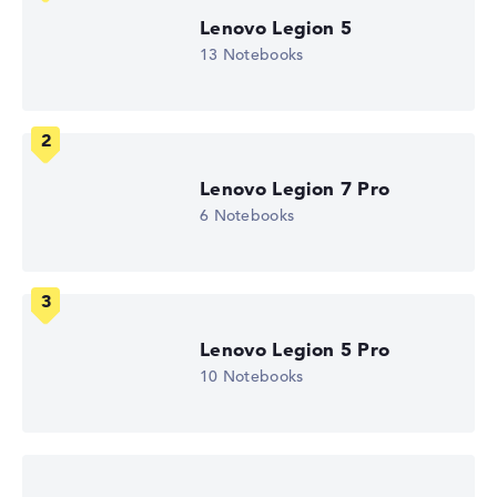
2560 x 1600
Lenovo Legion 5
Auflösungstyp
13 Notebooks
WQXGA
1. Festplatte
1 TB SSD
Arbeitsspeicher
16 GB RAM
Akkulaufzeit
Lenovo Legion 7 Pro
10,8 Std.
Gewicht
6 Notebooks
1,87 kg
Prozessor
AMD Ryzen AI 7 450
Prozessor-Taktfrequenz
2 - 5.1 GHz (Takt/Boost)
Prozessor-Kerne
Lenovo Legion 5 Pro
8
10 Notebooks
Prozessor-Technologie
Octa-Core
Prozessor-Cache
8 - 16 MB (L2/L3-Cache)
Grafikkarte
NVIDIA GeForce RTX 5050