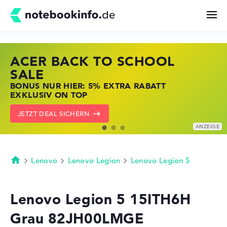
ACER BACK TO SCHOOL
HP STORE SSV DEALS
LENOVO LAPTOP DEALS
Suchen
SALE
JETZT ZUGREIFEN: NOTEBOOKS BEI HP
NOTEBOOKS BEI LENOVO JETZT
BONUS NUR HIER: 5% EXTRA RABATT
KRÄFTIG REDUZIERT
KRÄFTIG REDUZIERT
Konfigurator
EXKLUSIV ON TOP
ZU DEN HP ANGEBOTEN
LENOVO DEALS ZEIGEN
JETZT DEAL SICHERN
Kaufberatung
Technik & Wissen
Lenovo
Lenovo Legion
Lenovo Legion 5
Startseite
Deals
Lenovo Legion 5 15ITH6H
Grau 82JH00LMGE
Merkzettel