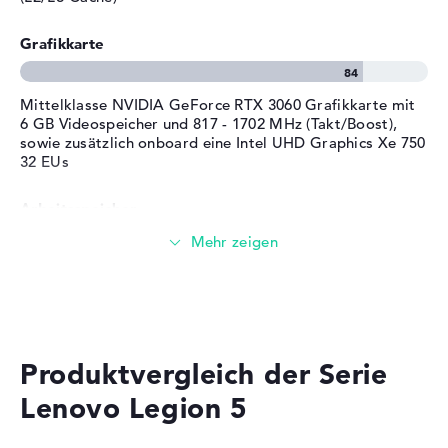
Bereitgestelltes
Microsoft Windows 11 Home
Betriebssystem
(64 Bit)
Grafikkarte
Herstellergarantie
Service & Support
2 Jahre Pick-up & Return-
Mittelklasse NVIDIA GeForce RTX 3060 Grafikkarte mit
Service
6 GB Videospeicher und 817 - 1702 MHz (Takt/Boost),
sowie zusätzlich onboard eine Intel UHD Graphics Xe 750
32 EUs
Arbeitsspeicher
Großer 16 GB (2 x 8 GB) Arbeitspeicher - DDR4 SDRAM -
PC4-25600 - 3200 MHz
Speicher
Produktvergleich der Serie
Mittelgroßer 512 GB SSD Speicher
Lenovo Legion 5