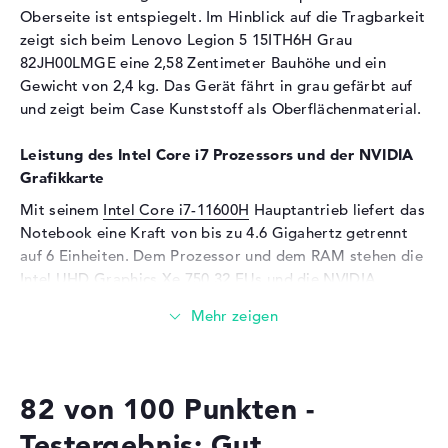
Oberseite ist entspiegelt. Im Hinblick auf die Tragbarkeit
Besonderheiten
Display, entspiegelt, LED-
zeigt sich beim Lenovo Legion 5 15ITH6H Grau
Hintergrundbeleuchtung, IPS
82JH00LMGE eine 2,58 Zentimeter Bauhöhe und ein
Panel
Gewicht von 2,4 kg. Das Gerät fährt in grau gefärbt auf
Audio
und zeigt beim Case Kunststoff als Oberflächenmaterial.
Soundkarte
Realtek ALC3306
Leistung des Intel Core i7 Prozessors und der NVIDIA
Mikrofon
vorhanden
Grafikkarte
Webcam
Mit seinem
Intel Core i7-11600H
Hauptantrieb liefert das
Notebook eine Kraft von bis zu 4.6 Gigahertz getrennt
Sensorauflösung
0,9 MP
auf 6 Einheiten. Dem Prozessor und dem RAM stehen die
Eingabegeräte
Intel UHD Graphics Xe 750 32 EUs und die
NVIDIA
GeForce RTX 3060
Grafikeinheiten mit 6 GB
Eingabegeräte
Multi-Touch-Trackpad,
Videospeicher zur Seite.
Tastatur
Tastatur
Beleuchtet (hintergrund)
Wieviel Speicher hat das Lenovo Legion 5 15ITH6H
Netzwerk
Grau 82JH00LMGE?
82 von 100 Punkten -
Netzwerkkarte
Gigabit Ethernet
Beim RAM treffen wir auf eine Stärke von 16 GByte.
Testergebnis: Gut
(10/100/1000)