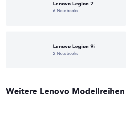
2. Grafikkarte
Lenovo Legion 7
AMD Radeon 860M
6 Notebooks
Laufwerk
ohne Laufwerk
Betriebssystem
Microsoft Windows 11 Home (64 Bit)
Notebook anzeigen
Lenovo Legion 9i
2 Notebooks
Weitere Lenovo Modellreihen