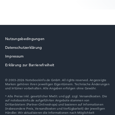
Betriebssystem
Microsoft Windows 11 Home (64 Bit)
Notebook anzeigen
Lenovo ThinkBook
Nutzungsbedingungen
Datenschutzerklärung
Lenovo V
Impressum
Erklärung zur Barrierefreiheit
© 2003-2026 Notebookinfo.de GmbH. All rights reserved. Angezeigte
Marken gehören ihren jeweiligen Eigentümern. Technische Änderungen
Lenovo Chromebook
und Irrtümer vorbehalten. Alle Angaben erfolgen ohne Gewähr.