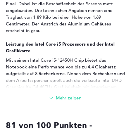
Pixel. Dabei ist die Beschaffenheit des Screens matt
Speicherkarten
eingebunden. Die technischen Angaben nennen eine
Audio
Traglast von 1,89 Kilo bei einer Höhe von 1,69
Soundkarte
Hi-Definition Audio
Centimeter. Der Anstrich des Aluminium Gehäuses
erscheint in grau.
Webcam
Sensorauflösung
2 MP
Leistung des Intel Core i5 Prozessors und der Intel
Grafikkarte
Eingabegeräte
Mit seinem
Intel Core i5-12450H
Chip bietet das
Eingabegeräte
Multi-Touch-Trackpad,
Notebook eine Performance von bis zu 4.4 Gigahertz
Tastatur
aufgeteilt auf 8 Rechenkerne. Neben dem Rechenkern und
Tastatur
Beleuchtet (hintergrund)
dem Arbeitsspeicher spielt auch die verbaute
Intel UHD
Graphics Xe G4 48EUs
Grafikeinheit mit integriertem
Netzwerk
Videospeicher eine signifikante Rolle.
WLAN
802.11a, 802.11ac, 802.11ax,
802.11b, 802.11g, 802.11n
Wieviel Speicher hat das Lenovo IdeaPad Slim 5
Bluetooth
Bluetooth 5.1
14IAH8 83BFCTO1WWDE1?
Erweiterung / Konnektivität
81 von 100 Punkten -
Der Arbeitsspeicher (RAM) ist mit 8 Gigabyte beziffert
und setzt auf die LPDDR5 (4800MHZ) Technologie.