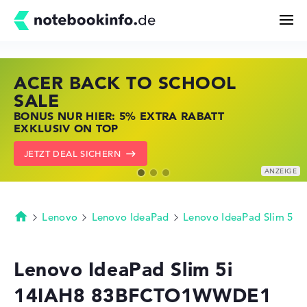
ACER BACK TO SCHOOL
HP STORE SSV DEALS
LENOVO LAPTOP DEALS
Suchen
SALE
JETZT ZUGREIFEN: NOTEBOOKS BEI HP
NOTEBOOKS BEI LENOVO JETZT
BONUS NUR HIER: 5% EXTRA RABATT
KRÄFTIG REDUZIERT
KRÄFTIG REDUZIERT
Konfigurator
EXKLUSIV ON TOP
ZU DEN HP ANGEBOTEN
LENOVO DEALS ZEIGEN
JETZT DEAL SICHERN
Kaufberatung
Technik & Wissen
Lenovo
Lenovo IdeaPad
Lenovo IdeaPad Slim 5
Startseite
Deals
Lenovo IdeaPad Slim 5i
14IAH8 83BFCTO1WWDE1
Merkzettel