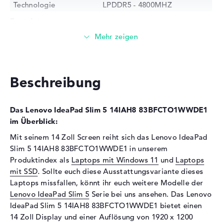
Technologie
LPDDR5 - 4800MHZ
Festplatte
Festplatte
512 GB SSD
Schnittstelle
PCIe
Optische Speicher
Beschreibung
Laufwerks-Typ
ohne Laufwerk
Display
Das Lenovo IdeaPad Slim 5 14IAH8 83BFCTO1WWDE1
Display-Typ
14" TFT
im Überblick:
Max. Auflösung
1920 x 1200
Mit seinem 14 Zoll Screen reiht sich das Lenovo IdeaPad
Slim 5 14IAH8 83BFCTO1WWDE1 in unserem
Auflösungstyp
WUXGA
Produktindex als
Laptops mit Windows 11
und
Laptops
Besonderheiten
Display, matt, LED-
mit SSD
. Sollte euch diese Ausstattungsvariante dieses
Hintergrundbeleuchtung, IPS
Laptops missfallen, könnt ihr euch weitere Modelle der
Panel
Lenovo IdeaPad Slim 5
Serie bei uns ansehen. Das Lenovo
Kartenleser
IdeaPad Slim 5 14IAH8 83BFCTO1WWDE1 bietet einen
14 Zoll Display und einer Auflösung von 1920 x 1200
Unterstützte Flash-
microSD