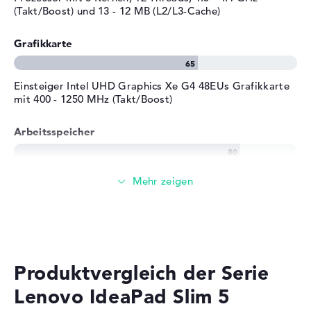
(Takt/Boost) und 13 - 12 MB (L2/L3-Cache)
Grafikkarte
Einsteiger Intel UHD Graphics Xe G4 48EUs Grafikkarte
mit 400 - 1250 MHz (Takt/Boost)
Arbeitsspeicher
Solide 8 GB Arbeitspeicher - LPDDR5 - 4800MHZ
Speicher
Mittelgroßer 512 GB SSD Speicher
Produktvergleich der Serie
Lenovo IdeaPad Slim 5
Mobilität