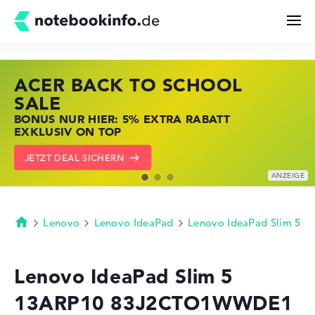
ACER BACK TO SCHOOL
HP STORE SSV DEALS
LENOVO LAPTOP DEALS
Suchen
SALE
JETZT ZUGREIFEN: NOTEBOOKS BEI HP
NOTEBOOKS BEI LENOVO JETZT
BONUS NUR HIER: 5% EXTRA RABATT
KRÄFTIG REDUZIERT
KRÄFTIG REDUZIERT
Konfigurator
EXKLUSIV ON TOP
ZU DEN HP ANGEBOTEN
LENOVO DEALS ZEIGEN
JETZT DEAL SICHERN
Kaufberatung
Technik & Wissen
Lenovo
Lenovo IdeaPad
Lenovo IdeaPad Slim 5
Startseite
Deals
Lenovo IdeaPad Slim 5
13ARP10 83J2CTO1WWDE1
Merkzettel