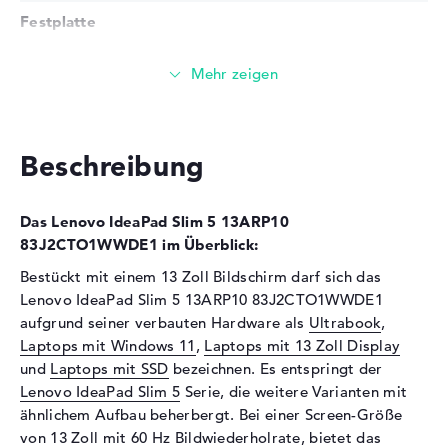
Festplatte
Festplatte
256 GB SSD
Schnittstelle
PCIe
Optische Speicher
Laufwerks-Typ
ohne Laufwerk
Beschreibung
Display
Das Lenovo IdeaPad Slim 5 13ARP10
Display-Typ
13,3" TFT
83J2CTO1WWDE1 im Überblick:
Max. Auflösung
1920 x 1200
Bestückt mit einem 13 Zoll Bildschirm darf sich das
Auflösungstyp
WUXGA
Lenovo IdeaPad Slim 5 13ARP10 83J2CTO1WWDE1
Bildwiederholrate
60 Hz
aufgrund seiner verbauten Hardware als
Ultrabook
,
Besonderheiten
Display, matt, LED-
Laptops mit Windows 11
,
Laptops mit 13 Zoll Display
Hintergrundbeleuchtung, IPS
und
Laptops mit SSD
bezeichnen. Es entspringt der
Panel, sRGB
Lenovo IdeaPad Slim 5
Serie, die weitere Varianten mit
Kartenleser
ähnlichem Aufbau beherbergt. Bei einer Screen-Größe
von 13 Zoll mit 60 Hz Bildwiederholrate, bietet das
Unterstützte Flash-
microSD