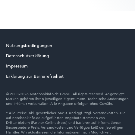
Betriebssystem
Microsoft Windows 11 Home (64 Bit)
Notebook anzeigen
Lenovo ThinkBook
Nutzungsbedingungen
Datenschutzerklärung
Lenovo V
Impressum
Erklärung zur Barrierefreiheit
© 2003-2026 Notebookinfo.de GmbH. All rights reserved. Angezeigte
Marken gehören ihren jeweiligen Eigentümern. Technische Änderungen
Lenovo Chromebook
und Irrtümer vorbehalten. Alle Angaben erfolgen ohne Gewähr.