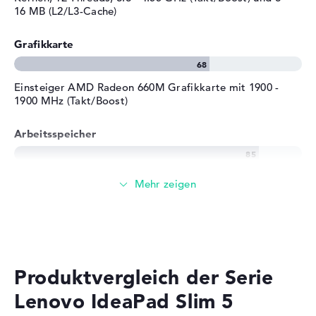
16 MB (L2/L3-Cache)
Grafikkarte
Einsteiger AMD Radeon 660M Grafikkarte mit 1900 -
1900 MHz (Takt/Boost)
Arbeitsspeicher
Großer 16 GB Arbeitspeicher - LPDDR5X - 6400 MHZ
Speicher
256 GB SSD großer Speicher als Grundausstattung
Produktvergleich der Serie
Lenovo IdeaPad Slim 5
Mobilität