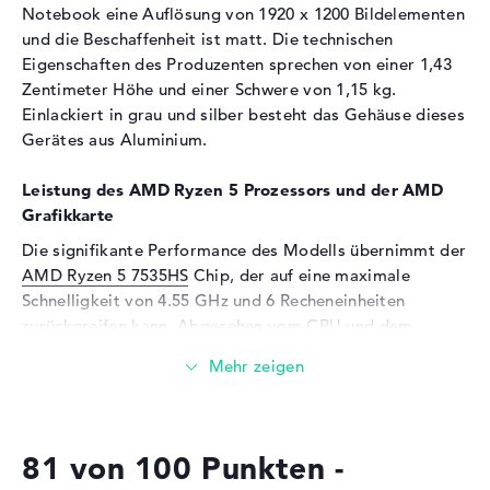
Notebook eine Auflösung von 1920 x 1200 Bildelementen
Speicherkarten
und die Beschaffenheit ist matt. Die technischen
Audio
Eigenschaften des Produzenten sprechen von einer 1,43
Zentimeter Höhe und einer Schwere von 1,15 kg.
Soundkarte
Hi-Definition Audio
Einlackiert in grau und silber besteht das Gehäuse dieses
Webcam
Gerätes aus Aluminium.
Sensorauflösung
2 MP
Leistung des AMD Ryzen 5 Prozessors und der AMD
Eingabegeräte
Grafikkarte
Eingabegeräte
Multi-Touch-Trackpad,
Die signifikante Performance des Modells übernimmt der
Tastatur
AMD Ryzen 5 7535HS
Chip, der auf eine maximale
Schnelligkeit von 4.55 GHz und 6 Recheneinheiten
Tastatur
Beleuchtet (hintergrund)
zurückgreifen kann. Abgesehen vom CPU und dem
Netzwerk
verwendeten Arbeitsspeicher spielt die
AMD Radeon
WLAN
802.11a, 802.11ac, 802.11ax,
660M
Grafikkarte eine signifikante Konstante in Sachen
802.11b, 802.11g, 802.11n
Leistung. Sie startet mit einem gut dimensioniertem
VRAM.
Bluetooth
5.3
81 von 100 Punkten -
Erweiterung / Konnektivität
Wieviel Speicher hat das Lenovo IdeaPad Slim 5