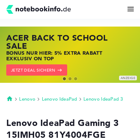
ACER BACK TO SCHOOL
HP STORE SSV DEALS
LENOVO LAPTOP DEALS
Suchen
SALE
JETZT ZUGREIFEN: NOTEBOOKS BEI HP
NOTEBOOKS BEI LENOVO JETZT
BONUS NUR HIER: 5% EXTRA RABATT
KRÄFTIG REDUZIERT
KRÄFTIG REDUZIERT
Konfigurator
EXKLUSIV ON TOP
ZU DEN HP ANGEBOTEN
LENOVO DEALS ZEIGEN
JETZT DEAL SICHERN
Kaufberatung
Technik & Wissen
Lenovo
Lenovo IdeaPad
Lenovo IdeaPad 3
Startseite
Deals
Lenovo IdeaPad Gaming 3
15IMH05 81Y4004FGE
Merkzettel