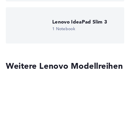
Lenovo IdeaPad Slim 3
1 Notebook
Weitere Lenovo Modellreihen
Lenovo IdeaPad Slim 3 14AHP10 83K3CTO1WWDE1
1.059,00 €
794,25 €
Deal: Im Angebot bei Lenovo
Nur solange der Vorrat reicht.
Weitere Details im Shop:
Zum Anbieter
Zum Anbieter
Lenovo IdeaPad
Lenovo, inkl. Versand, Händlerangabe: 07.08.26 20:12 —
Zuletzt niedrigster