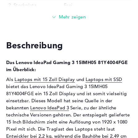
2. Steckplatz
Frei
Installiert
8 GB
Technologie
DDR4 SDRAM - PC4-23466 -
2933 MHz
Festplatte
Beschreibung
Festplatte
512 GB SSD
Schnittstelle
PCIe
Das Lenovo IdeaPad Gaming 3 15IMH05 81Y4004FGE
Optische Speicher
im Überblick:
Als
Laptops mit 15 Zoll Display
und
Laptops mit SSD
Laufwerks-Typ
ohne Laufwerk
bietet das Lenovo IdeaPad Gaming 3 15IMH05
Display
81Y4004FGE ein 15 Zoll Display und ist somit vielseitig
einsetzbar. Dieses Modell hat seine Quelle in der
Display-Typ
15,6" TFT
bekannten
Lenovo IdeaPad 3
Serie, zu der ähnliche
Max. Auflösung
1920 x 1080
technische Versionen gehören. Der entspiegelt gelieferte
Auflösungstyp
Full-HD
15 Inch Bildschirm zieht eine Auflösung von 1920 x 1080
Besonderheiten
Display, entspiegelt, LED-
Pixel mit sich. Die Traglast des Laptops steht laut
Hintergrundbeleuchtung, IPS
Entwickler bei 2,2 kg, während die Bauhöhe bei 2,49 cm