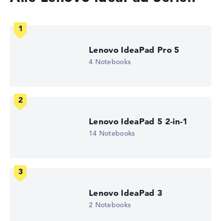
1920 x 1200
Auflösungstyp
WUXGA
1. Festplatte
512 GB SSD
Lenovo IdeaPad Pro 5
Arbeitsspeicher
4 Notebooks
8 GB RAM
Akkulaufzeit
12 Std.
Gewicht
1,43 kg
Prozessor
Lenovo IdeaPad 5 2-in-1
AMD Ryzen 5 8640HS
Prozessor-Taktfrequenz
14 Notebooks
3.5 - 4.9 GHz (Takt/Boost)
Prozessor-Kerne
6
Prozessor-Technologie
Hexa-Core
Prozessor-Cache
Lenovo IdeaPad 3
6 - 16 MB (L2/L3-Cache)
2 Notebooks
Grafikkarte
AMD Radeon 760M