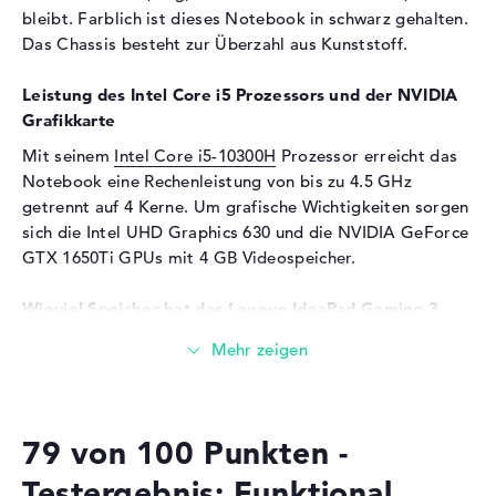
Panel
bleibt. Farblich ist dieses Notebook in schwarz gehalten.
Das Chassis besteht zur Überzahl aus Kunststoff.
Audio
Soundkarte
Hi-Definition Audio
Leistung des Intel Core i5 Prozessors und der NVIDIA
Mikrofon
vorhanden
Grafikkarte
Webcam
Mit seinem
Intel Core i5-10300H
Prozessor erreicht das
Notebook eine Rechenleistung von bis zu 4.5 GHz
Sensorauflösung
0,9 MP
getrennt auf 4 Kerne. Um grafische Wichtigkeiten sorgen
Eingabegeräte
sich die Intel UHD Graphics 630 und die NVIDIA GeForce
GTX 1650Ti GPUs mit 4 GB Videospeicher.
Eingabegeräte
Tastatur (Beleuchtet
(hintergrund)), Touchpad
Wieviel Speicher hat das Lenovo IdeaPad Gaming 3
(Multi-Touch-Trackpad)
15IMH05 81Y4004FGE?
Netzwerk
Für den Arbeitsspeicher (RAM) stehen insgesamt 8
Netzwerkkarte
Gigabit Ethernet
GByte bereit. Dabei wird bekannter DDR4 SDRAM (PC4-
(10/100/1000)
23466 - 2933 MHz) Arbeitsspeicher (RAM) genutzt. Wer
79 von 100 Punkten -
sein Gerät aufrüsten will, kann dies bis maximal 16
WLAN
802.11a, 802.11b, 802.11g,
802.11n, 802.11ac
Gigabyte erledigen. Die 512 GB SSD Festplatte
Testergebnis: Funktional