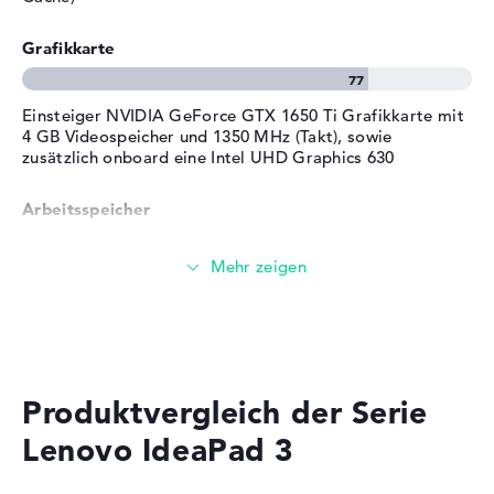
Service & Support
2 Jahre Bring-In Service
Grafikkarte
Einsteiger NVIDIA GeForce GTX 1650 Ti Grafikkarte mit
4 GB Videospeicher und 1350 MHz (Takt), sowie
zusätzlich onboard eine Intel UHD Graphics 630
Arbeitsspeicher
Solide 8 GB (1 x 8 GB, 1 x Frei) Arbeitspeicher - DDR4
SDRAM - PC4-23466 - 2933 MHz
Speicher
Produktvergleich der Serie
Mittelgroßer 512 GB SSD Speicher
Lenovo IdeaPad 3