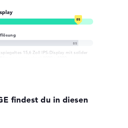
splay
flösung
tspiegeltes 15,6 Zoll IPS-Display mit solider
flösung von maximal 1920 x 1080
 findest du in diesen