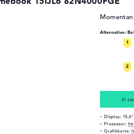
omebook 15IJL6 82N4000FGE
Momentan n
Alternative: B
31 Le
Display: 15,6"
Prozessor:
In
Grafikkarte:
I