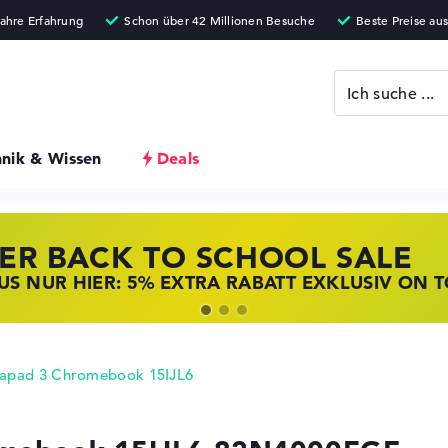
hnik & Wissen
Deals
ER BACK TO SCHOOL SALE
 STORE SSV DEALS
NOVO LAPTOP DEALS
S NUR HIER: 5% EXTRA RABATT EXKLUSIV ON 
T ZUGREIFEN: NOTEBOOKS BEI HP KRÄFTIG RED
BOOKS BEI LENOVO JETZT KRÄFTIG REDUZIERT
eapad 3 Chromebook 15IJL6