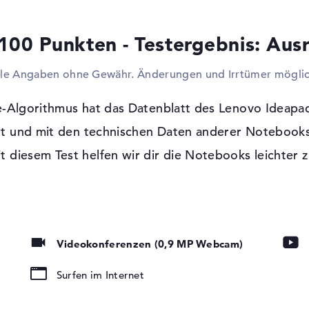
einfach die eingebauten USB-Schnittstellen
Aufrüsten des Modells gebrauchen. Ihr wol
100 Punkten - Testergebnis: Aus
Stand-PC austauschen? Dann installiert do
oder Fernseher an das Gerät an. Mit einem
lle Angaben ohne Gewähr. Änderungen und Irrtümer möglic
dominante Portabilität und die damit abh
diesem Laptop kein optisches Lesegerät. 
werden.
-Algorithmus hat das Datenblatt des Lenovo Ideap
t und mit den technischen Daten anderer Notebooks
Google Chrome OS Betriebssystem und 2
it diesem Test helfen wir dir die Notebooks leichter z
t, LED-
Mit Google Chrome OS ist außerdem eine
tung, IPS Panel
beigelegt. Wenn ihr euch für den Kauf de
82N4000FGE entscheidet, steht euch eine 2
HC, microSDXC
Videokonferenzen (0,9 MP Webcam)
Surfen im Internet