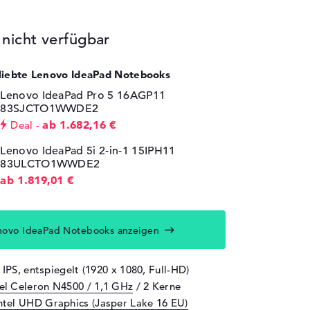
icht verfügbar
eliebte Lenovo IdeaPad Notebooks
Lenovo IdeaPad Pro 5 16AGP11
83SJCTO1WWDE2
ab 1.682,16 €
Deal
Lenovo IdeaPad 5i 2-in-1 15IPH11
83ULCTO1WWDE2
ab 1.819,01 €
novo IdeaPad Notebooks anzeigen
 IPS, entspiegelt (1920 x 1080, Full-HD)
tel Celeron N4500 / 1,1 GHz
/ 2 Kerne
ntel UHD Graphics (Jasper Lake 16 EU)