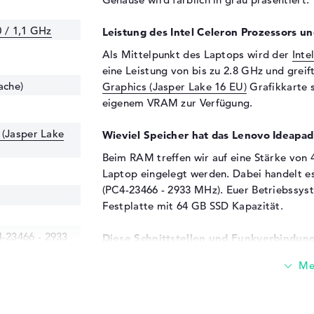
0 / 1,1 GHz
Leistung des Intel Celeron Prozessors un
Als Mittelpunkt des Laptops wird der
Inte
eine Leistung von bis zu 2.8 GHz und greif
ache)
Graphics (Jasper Lake 16 EU)
Grafikkarte s
eigenem VRAM zur Verfügung.
 (Jasper Lake
Wieviel Speicher hat das Lenovo Ideap
Beim RAM treffen wir auf eine Stärke von 
Laptop eingelegt werden. Dabei handelt
(PC4-23466 - 2933 MHz). Euer Betriebssyst
Festplatte mit 64 GB SSD Kapazität.
23466 - 2933
Diese Schnittstellen und Funkverbindung
Das Lenovo Ideapad 3 Chromebook 15IJL6 
Zu den Favoriten gehören unter anderem USB
DisplayPort über USB-C (1x) und HDMI 1.4 
oder der Speicher mit einer optionalen Hy