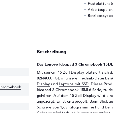
Festplatten: 
Arbeitsspeic
Betriebssyst
Beschreibung
Das Lenovo Ideapad 3 Chromebook 15IJ
Mit seinem 15 Zoll Display platziert sic
82N4000FGE in unserer Technik-Datenban
Display
und
Laptops mit SSD
. Dieses Prod
 Chromebook
Ideapad 3 Chromebook 15IJL6
Serie, zu d
gehören. Auf dem 15 Zoll Display wird ein
angezeigt. Er ist entspiegelt. Beim Blick a
Schwere von 1,63 Kilogramm fest und beme
Gehäuse wird farblich in grau präsentiert.