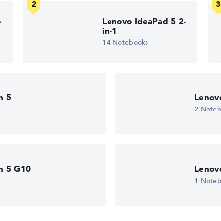
edback
o
Lenovo IdeaPad 5 2-
in-1
14 Notebooks
m 5
Lenov
vice
2 Note
m 5 G10
Lenov
1 Note