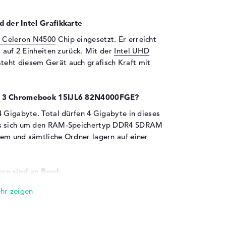
d der Intel Grafikkarte
l Celeron N4500
Chip eingesetzt. Er erreicht
t auf 2 Einheiten zurück. Mit der
Intel UHD
teht diesem Gerät auch grafisch Kraft mit
ad 3 Chromebook 15IJL6 82N4000FGE?
4 Gigabyte. Total dürfen 4 Gigabyte in dieses
 es sich um den RAM-Speichertyp DDR4 SDRAM
em und sämtliche Ordner lagern auf einer
en sind an Bord:
82N4000FGE zeigt eine Vielzahl von Ports.
 3.2 - Typ A (2x), USB 3.2 - Typ C (1x),
(1x). Es soll ein Digitalkamera angeschlossen
brid-Platte erweitert werden? Dafür könnt ihr