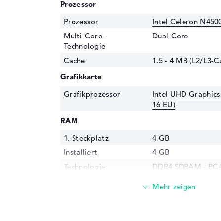
Prozessor
Prozessor
Intel Celeron N450
Multi-Core-
Dual-Core
Technologie
Cache
1.5 - 4 MB (L2/L3-C
Grafikkarte
Grafikprozessor
Intel UHD Graphics
16 EU)
RAM
1. Steckplatz
4 GB
Installiert
4 GB
Technologie
DDR4 SDRAM - PC4-
MHz
Festplatte
Festplatte
64 GB SSD