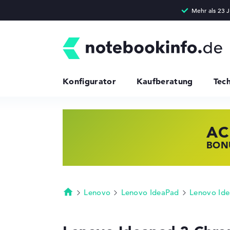
Konfigurator
Kaufberatung
Tec
AC
HP
LE
BONU
JETZ
NOTE
Lenovo
Lenovo IdeaPad
Lenovo Id
Startseite