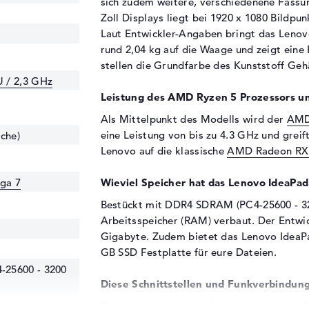
sich zudem weitere, verschiedenene Fassu
Zoll Displays liegt bei 1920 x 1080 Bildpun
Laut Entwickler-Angaben bringt das Len
rund 2,04 kg auf die Waage und zeigt eine
stellen die Grundfarbe des Kunststoff Geh
 / 2,3 GHz
Leistung des AMD Ryzen 5 Prozessors u
Als Mittelpunkt des Modells wird der
AMD
eine Leistung von bis zu 4.3 GHz und greif
che)
Lenovo auf die klassische
AMD Radeon RX 
ga 7
Wieviel Speicher hat das Lenovo Idea
Bestückt mit DDR4 SDRAM (PC4-25600 - 
Arbeitsspeicher (RAM) verbaut. Der Entwi
Gigabyte. Zudem bietet das Lenovo Idea
GB SSD Festplatte für eure Dateien.
25600 - 3200
Diese Schnittstellen und Funkverbindung
Zubehör könnt ihr an diesem Modell zum Bei