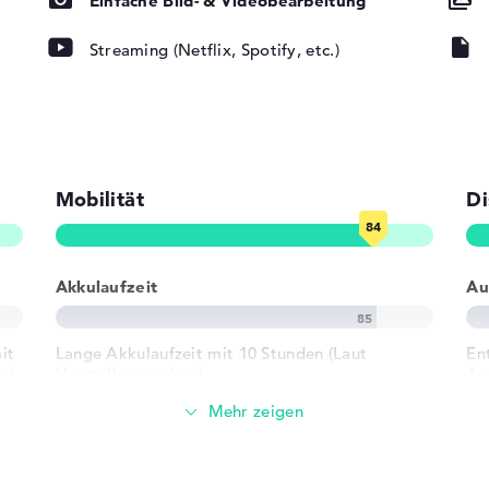
Einfache Bild- & Videobearbeitung
Streaming (Netflix, Spotify, etc.)
ad, Tastatur
Mobilität
Di
802.11b,
Akkulaufzeit
Au
it
Lange Akkulaufzeit mit 10 Stunden (Laut
En
t)
Herstellerangaben)
Au
 3.2 - Typ A, 1
Gewicht
r USB-C, 1 x