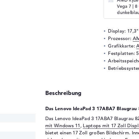
AMD Ryzen
Vega 7 | 8
dunkelbla
Display: 17,3"
Prozessor:
AM
Grafikkarte:
A
Festplatten: 
Arbeitsspeic
Betriebssyste
Beschreibung
Das Lenovo IdeaPad 3 17ABA7 Blaugrau
Das Lenovo IdeaPad 3 17ABA7 Blaugrau 8
mit Windows 11
,
Laptops mit 17 Zoll Disp
bietet einen 17 Zoll großen Bildschirm. In