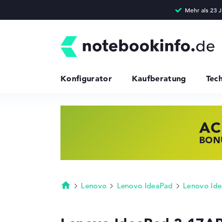
Konfigurator
Kaufberatung
Tec
AC
HP
LE
BONU
JETZ
NOTE
Lenovo
Lenovo IdeaPad
Lenovo Ide
Startseite