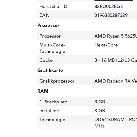
Hersteller-ID
82RQ002BGE
EAN
0196380287329
Prozessor
Prozessor
AMD Ryzen 5 5625U
Multi-Core-
Hexa-Core
Technologie
Cache
3 - 16 MB (L2/L3-Ca
Grafikkarte
Grafikprozessor
AMD Radeon RX Ve
RAM
1. Steckplatz
8 GB
Installiert
8 GB
Technologie
DDR4 SDRAM - PC4-
MHz
Festplatte