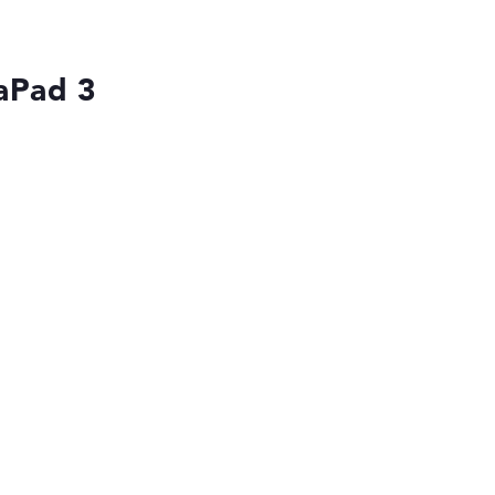
eaPad 3
die Datenblätter tausender Notebooks