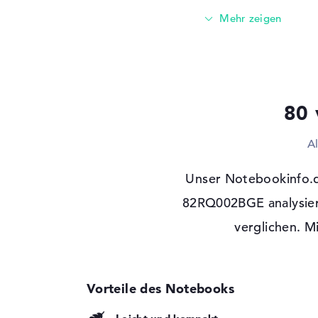
Festplatte
512 GB SSD
Schnittstelle
PCIe
Optische Speicher
Laufwerks-Typ
ohne Laufwerk
80 
Display
Display-Typ
17,3" TFT
A
Max. Auflösung
1920 x 1080
Unser Notebookinfo.d
Auflösungstyp
Full-HD
Besonderheiten
82RQ002BGE analysier
Display, entspiegel
Hintergrundbeleuch
verglichen. M
Kartenleser
Unterstützte Flash-
MMC, SD Memory 
Speicherkarten
SDXC
Audio