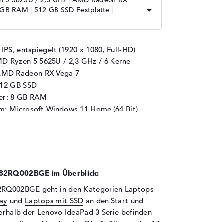
 5 5625U / 2,3 GHz | AMD Radeon RX
 GB RAM | 512 GB SSD Festplatte |
u
 IPS, entspiegelt (1920 x 1080, Full-HD)
D Ryzen 5 5625U / 2,3 GHz
/ 6 Kerne
MD Radeon RX Vega 7
512 GB SSD
her: 8 GB RAM
m: Microsoft Windows 11 Home (64 Bit)
 82RQ002BGE im Überblick:
2RQ002BGE geht in den Kategorien
Laptops
lay
und
Laptops mit SSD
an den Start und
nerhalb der
Lenovo IdeaPad 3
Serie befinden