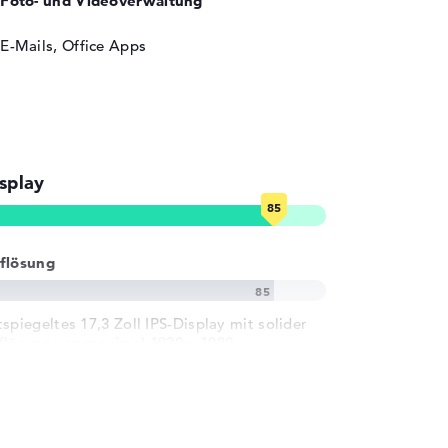
Foto- und Videoverwaltung
E-Mails, Office Apps
splay
flösung
tspiegeltes 17,3 Zoll IPS-Display mit solider
flösung von maximal 1920 x 1080