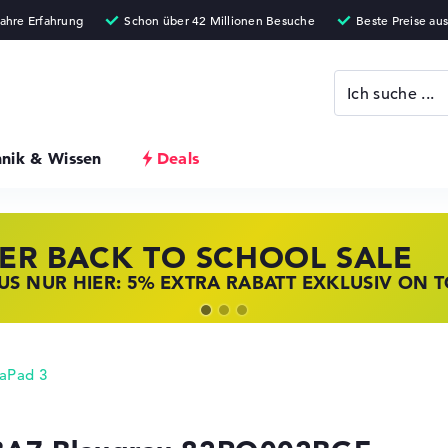
hnik & Wissen
Deals
ER BACK TO SCHOOL SALE
 STORE SSV DEALS
NOVO LAPTOP DEALS
S NUR HIER: 5% EXTRA RABATT EXKLUSIV ON 
T ZUGREIFEN: NOTEBOOKS BEI HP KRÄFTIG RED
BOOKS BEI LENOVO JETZT KRÄFTIG REDUZIERT
aPad 3