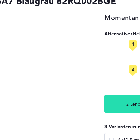
BA7 Blaugrau 82RQ002BGE
Momentan n
Alternative: B
2 Len
3 Varianten zu