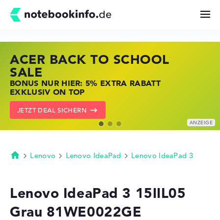
ACER BACK TO SCHOOL
HP STORE SSV DEALS
LENOVO LAPTOP DEALS
Suchen
SALE
JETZT ZUGREIFEN: NOTEBOOKS BEI HP
NOTEBOOKS BEI LENOVO JETZT
BONUS NUR HIER: 5% EXTRA RABATT
KRÄFTIG REDUZIERT
KRÄFTIG REDUZIERT
Konfigurator
EXKLUSIV ON TOP
ZU DEN HP ANGEBOTEN
LENOVO DEALS ZEIGEN
JETZT DEAL SICHERN
Kaufberatung
Technik & Wissen
Lenovo
Lenovo IdeaPad
Lenovo IdeaPad 3
Startseite
Deals
Lenovo IdeaPad 3 15IIL05
Grau 81WE0022GE
Merkzettel