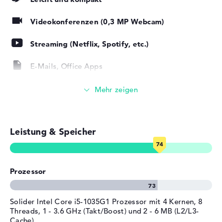
Bit) als System ab Kauf vorinstalliert. Wenn ihr euch für
Höhe
1,99 cm
den Einkauf des Lenovo IdeaPad 3 15IIL05 Grau
Videokonferenzen (0,3 MP Webcam)
Gewicht
1,85 kg
81WE0022GE hinreißt, steht euch eine 2 Jahre Bring-In
Farbe / Design
Platinum Grey
Service bereit.
Streaming (Netflix, Spotify, etc.)
Material
Kunststoff
Farbe
grau
E-Mails, Office Apps
Betriebssystem / Software
Surfen im Internet
Bereitgestelltes
Microsoft Windows 10 Home
Betriebssystem
(64 Bit)
Herstellergarantie
Leistung & Speicher
Service & Support
2 Jahre Bring-In Service
Prozessor
Solider Intel Core i5-1035G1 Prozessor mit 4 Kernen, 8
Threads, 1 - 3.6 GHz (Takt/Boost) und 2 - 6 MB (L2/L3-
Cache)