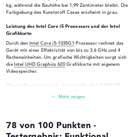
Unterstützte Flash-
SDHC, SDXC, SD Memory
kg, während die Bauhöhe bei 1,99 Zentimeter bleibt. Die
Speicherkarten
Card, MMC
Farbgebung des Kunststoff Cases erscheint in grau.
Audio
Leistung des Intel Core i5 Prozessors und der Intel
Soundkarte
Hi-Definition Audio
Grafikkarte
Mikrofon
vorhanden
Durch den
Intel Core i5-1035G1
Prozessor rechnet das
Webcam
Gerät mit einer Effektivität von bis zu 3.6 GHz und 4
Recheneinheiten. Um grafische Wichtigkeiten sorgt sich
Sensorauflösung
0,3 MP
die
Intel UHD Graphics 620
Grafikkarte mit eigenem
Eingabegeräte
Videospeicher.
Eingabegeräte
Tastatur, Touchpad (Multi-
Wieviel Speicher hat das Lenovo IdeaPad 3 15IIL05
Touch-Trackpad)
Grau 81WE0022GE?
Netzwerk
Beim Arbeitsspeicher (RAM) treffen wir auf eine
WLAN
802.11a, 802.11b, 802.11g,
Kapazität von 8 GB. Größtmöglich können 12 GByte in
802.11n, 802.11ac
dieses Notebook eingebaut werden. Dabei handelt es
78 von 100 Punkten -
sich um den RAM-Speichertyp DDR4 SDRAM (PC4-21300
Bluetooth
Bluetooth 5
- 2666 MHz). Die Speicherkapazität dieses Modells endet
Erweiterung / Konnektivität
Testergebnis: Funktional