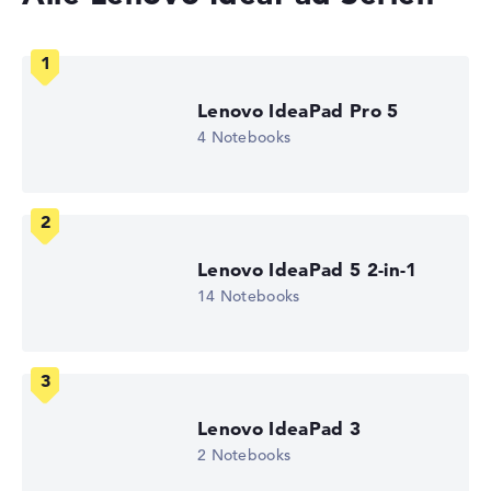
WUXGA
1. Festplatte
512 GB SSD
Arbeitsspeicher
8 GB RAM
Lenovo IdeaPad Pro 5
Akkulaufzeit
4 Notebooks
12 Std.
Gewicht
1,43 kg
Prozessor
AMD Ryzen 5 8640HS
Prozessor-Taktfrequenz
Lenovo IdeaPad 5 2-in-1
3.5 - 4.9 GHz (Takt/Boost)
Prozessor-Kerne
14 Notebooks
6
Prozessor-Technologie
Hexa-Core
Prozessor-Cache
6 - 16 MB (L2/L3-Cache)
Grafikkarte
Lenovo IdeaPad 3
AMD Radeon 760M
2 Notebooks
Laufwerk
ohne Laufwerk