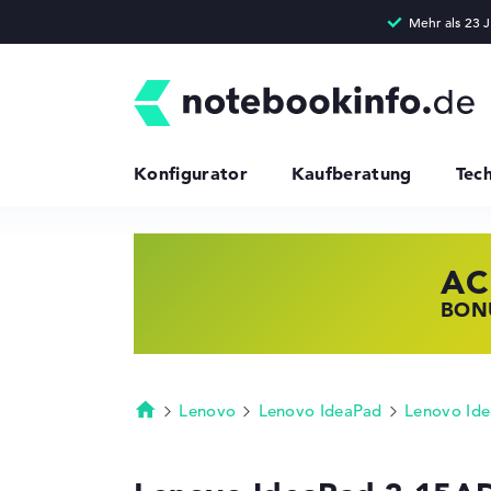
Konfigurator
Kaufberatung
Tec
AC
HP
LE
BONU
JETZ
NOTE
Lenovo
Lenovo IdeaPad
Lenovo Ide
Startseite