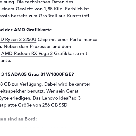
heinung. Die technischen Daten des
einem Gewicht von 1,85 Kilo. Farblich ist
ssis besteht zum Großteil aus Kunststoff.
nd der AMD Grafikkarte
D Ryzen 3 3250U
Chip mit einer Performance
ten. Neben dem Prozessor und dem
e
AMD Radeon RX Vega 3
Grafikkarte mit
tante.
Pad 3 15ADA05 Grau 81W1000FGE?
 8 GB zur Verfügung. Dabei wird bekannter
tsspeicher benutzt. Wer sein Gerät
GByte erledigen. Das Lenovo IdeaPad 3
tplatte Größe von 256 GB SSD.
en sind an Bord:
Form von USB 2.0 (1x), USB 3.1 - Typ A (2x)
nik mit dem Lenovo IdeaPad 3 15ADA05 Grau