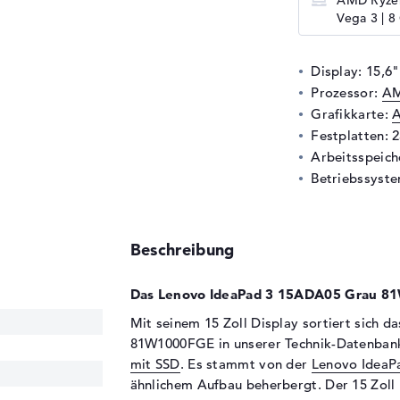
AMD Ryzen
Vega 3 | 8
Display: 15,6"
Prozessor:
AM
Grafikkarte:
A
Festplatten: 
Arbeitsspeic
Betriebssyste
Beschreibung
Das Lenovo IdeaPad 3 15ADA05 Grau 81
Mit seinem 15 Zoll Display sortiert sich
81W1000FGE in unserer Technik-Datenban
mit SSD
. Es stammt von der
Lenovo IdeaP
ähnlichem Aufbau beherbergt. Der 15 Zoll 