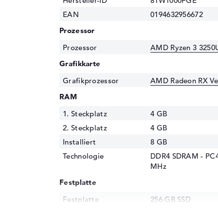
Hersteller-ID
81W1000FGE
EAN
0194632956672
Prozessor
Prozessor
AMD Ryzen 3 3250U
Grafikkarte
Grafikprozessor
AMD Radeon RX Ve
RAM
1. Steckplatz
4 GB
2. Steckplatz
4 GB
Installiert
8 GB
Technologie
DDR4 SDRAM - PC4-
MHz
Festplatte
Festplatte
256 GB SSD
Schnittstelle
PCIe