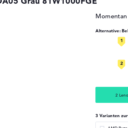
ADA05 Grau 81W1000FGE
Momentan n
Alternative: B
2 Len
3 Varianten zu