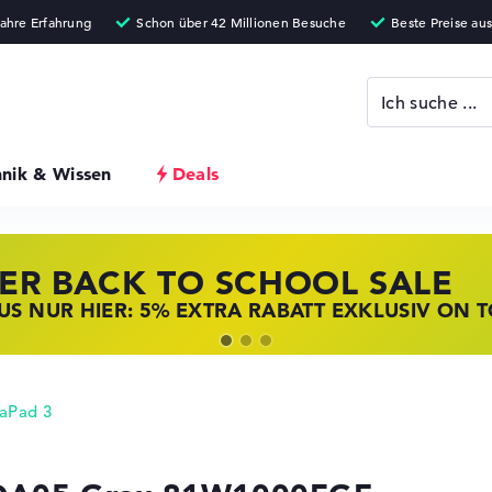
hnik & Wissen
Deals
ER BACK TO SCHOOL SALE
 STORE SSV DEALS
NOVO LAPTOP DEALS
S NUR HIER: 5% EXTRA RABATT EXKLUSIV ON 
T ZUGREIFEN: NOTEBOOKS BEI HP KRÄFTIG RED
BOOKS BEI LENOVO JETZT KRÄFTIG REDUZIERT
aPad 3