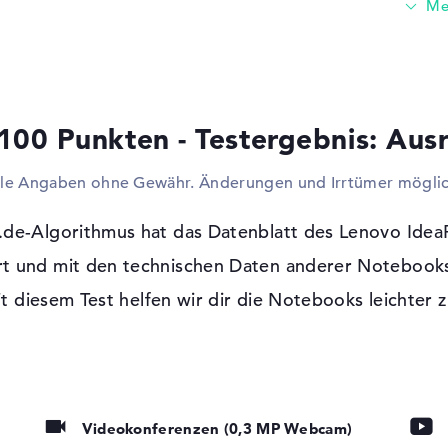
81W1000FGE verbinden. Drucker, Controlle
Sämtliches funktioniert an den hier einge
euren Speicher ohne Probleme mit Hilfe v
hochstufen. Mit Support der verwendeten V
zusätzliche, großflächige Monitore mit de
100 Punkten - Testergebnis: Aus
anderem Projektoren und TVs. Wenn ihr ei
ray Discs benötigt, müsst ihr bei diesem M
lle Angaben ohne Gewähr. Änderungen und Irrtümer möglic
Innerhalb ist kein Lesegerät verbaut.
t, LED-
Windows 10 Betriebssystem und 2 Jahre
.de-Algorithmus hat das Datenblatt des Lenovo Ide
htung
Bei der Anschaffung ist Windows 10 S als 
t und mit den technischen Daten anderer Notebooks
Erwerb dieses Laptops seid ihr durch 2 Jah
it diesem Test helfen wir dir die Notebooks leichter z
emory Card,
Videokonferenzen (0,3 MP Webcam)