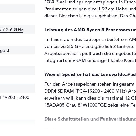
1080 Pixel und springt entspiegelt in Ersc
Produzenten zeigen eine 1,99 cm Höhe und 
dieses Notebook in grau gehalten. Das Cha
 / 2,6 GHz
Leistung des AMD Ryzen 3 Prozessors u
Im Innenraum des Laptops arbeitet ein
AM
von bis zu 3.5 GHz und gänzlich 2 Einhei
ga 3
Arbeitsspeicher spielt auch die eingebaut
integriertem VRAM eine signifikante Kons
Wieviel Speicher hat das Lenovo Idea
Für den Arbeitsspeicher stehen insgesamt
DDR4 SDRAM (PC4-19200 - 2400 MHz) Arbei
19200 - 2400
erweitern will, kann dies bis maximal 12 
15ADA05 Grau 81W1000FGE zeigt eine Fes
Diese Schnittstellen und Funkverbindung
Mit Unterstützung wichtiger Anschlüsse in 
und HDMI (1x) könnt ihr zusätzliche Tech