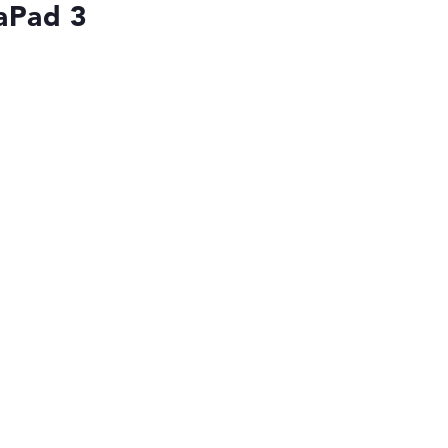
eaPad 3
die Datenblätter tausender Notebooks