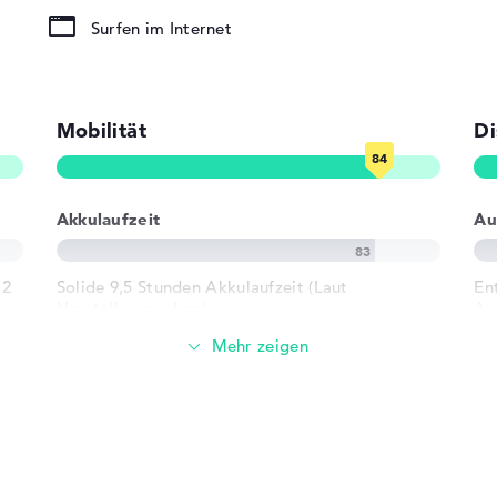
Surfen im Internet
(Multi-Touch-
Mobilität
Di
02.11g,
Akkulaufzeit
Au
 2
Solide 9,5 Stunden Akkulaufzeit (Laut
En
Herstellerangaben)
Au
 3.1 - Typ A
Gewicht
ck
Leicht mit 1,85 kg
n)
e
Höhe