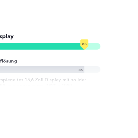
splay
flösung
tspiegeltes 15,6 Zoll Display mit solider
flösung von maximal 1920 x 1080