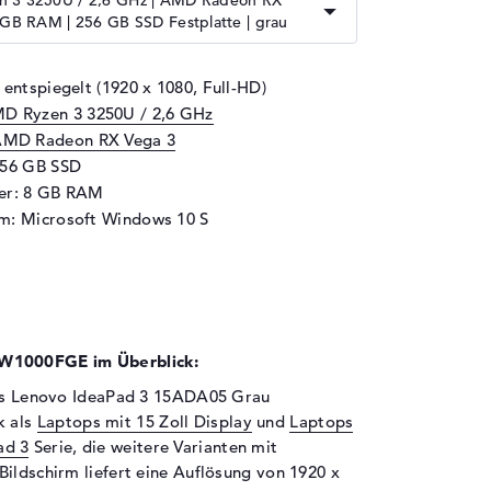
 3 3250U / 2,6 GHz | AMD Radeon RX
 GB RAM | 256 GB SSD Festplatte | grau
 entspiegelt (1920 x 1080, Full-HD)
D Ryzen 3 3250U / 2,6 GHz
MD Radeon RX Vega 3
256 GB SSD
her: 8 GB RAM
m: Microsoft Windows 10 S
W1000FGE im Überblick:
 das Lenovo IdeaPad 3 15ADA05 Grau
k als
Laptops mit 15 Zoll Display
und
Laptops
ad 3
Serie, die weitere Varianten mit
Bildschirm liefert eine Auflösung von 1920 x