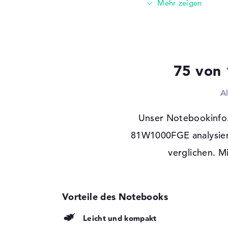
Optische Speicher
Laufwerks-Typ
ohne Laufwerk
Display
Display-Typ
15,6" TFT
75 von 
Max. Auflösung
1920 x 1080
A
Auflösungstyp
Full-HD
Besonderheiten
Display, entspiegel
Unser Notebookinfo
Hintergrundbeleuc
81W1000FGE analysier
Kartenleser
verglichen. M
Unterstützte Flash-
SDHC, SDXC, SD M
Speicherkarten
MMC
Audio
Soundkarte
Hi-Definition Audio
Mikrofon
vorhanden
Leicht und kompakt