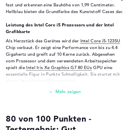
fest und erkennen eine Bauhöhe von 1,99 Centimeter.
Unterstützte Flash-
MMC, SD Memory Card,
Hellblau bieten die Grundfarbe des Kunststoff Cases dar.
Speicherkarten
SDHC, SDXC
Audio
Leistung des Intel Core i5 Prozessors und der Intel
Grafikkarte
Soundkarte
Hi-Definition Audio
Als Herzstück des Gerätes wird der
Intel Core i5-1235U
Mikrofon
vorhanden
Chip verbaut. Er zeigt eine Performance von bis zu 4.4
Webcam
Gigahertz und greift auf 10 Kerne zurück. Abgesehen
vom Prozessor und dem verwendeten Arbeitsspeicher
Sensorauflösung
0,9 MP
spielt die
Intel Iris Xe Graphics G7 80 EUs
GPU eine
Eingabegeräte
essentielle Figur in Punkto Schnelligkeit. Sie startet mit
einem integriertem Videospeicher.
Eingabegeräte
Multi-Touch-Trackpad,
Tastatur
Wieviel Speicher hat das Lenovo IdeaPad 3 14IAU7
Tastatur
Beleuchtet (hintergrund)
Grau 82RJ002VGE?
Netzwerk
Bestückt mit DDR4 SDRAM (PC4-25600 - 3200 MHz)
80 von 100 Punkten -
Komponenten, sind 8 GB Arbeitsspeicher (RAM)
WLAN
802.11a, 802.11ac, 802.11b,
802.11g, 802.11n
zugeführt. Der Entwickler ermöglicht in diesem Modell
Testergebnis: Gut