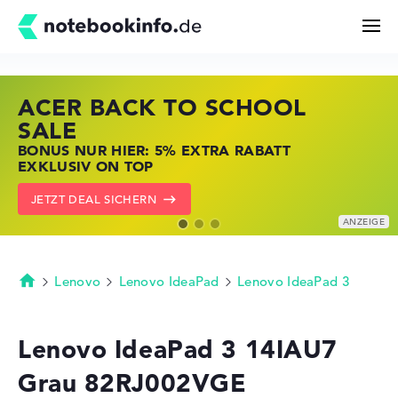
ACER BACK TO SCHOOL
HP STORE SSV DEALS
LENOVO LAPTOP DEALS
Suchen
SALE
JETZT ZUGREIFEN: NOTEBOOKS BEI HP
NOTEBOOKS BEI LENOVO JETZT
BONUS NUR HIER: 5% EXTRA RABATT
KRÄFTIG REDUZIERT
KRÄFTIG REDUZIERT
Konfigurator
EXKLUSIV ON TOP
ZU DEN HP ANGEBOTEN
LENOVO DEALS ZEIGEN
JETZT DEAL SICHERN
Kaufberatung
Technik & Wissen
Lenovo
Lenovo IdeaPad
Lenovo IdeaPad 3
Startseite
Deals
Lenovo IdeaPad 3 14IAU7
Grau 82RJ002VGE
Merkzettel