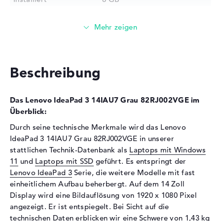
Technologie
DDR4 SDRAM - PC4-25600 -
3200 MHz
Festplatte
Festplatte
512 GB SSD
Beschreibung
Schnittstelle
PCIe
Optische Speicher
Das Lenovo IdeaPad 3 14IAU7 Grau 82RJ002VGE im
Laufwerks-Typ
ohne Laufwerk
Überblick:
Display
Durch seine technische Merkmale wird das Lenovo
IdeaPad 3 14IAU7 Grau 82RJ002VGE in unserer
Display-Typ
14" TFT
stattlichen Technik-Datenbank als
Laptops mit Windows
Max. Auflösung
1920 x 1080
11
und
Laptops mit SSD
geführt. Es entspringt der
Auflösungstyp
Full-HD
Lenovo IdeaPad 3
Serie, die weitere Modelle mit fast
Besonderheiten
Display, entspiegelt, LED-
einheitlichem Aufbau beherbergt. Auf dem 14 Zoll
Hintergrundbeleuchtung, IPS
Display wird eine Bildauflösung von 1920 x 1080 Pixel
Panel
angezeigt. Er ist entspiegelt. Bei Sicht auf die
technischen Daten erblicken wir eine Schwere von 1,43 kg
Kartenleser