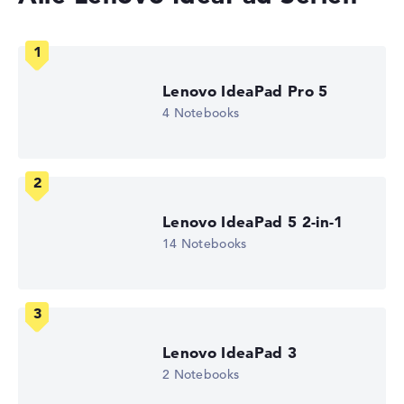
WUXGA
1. Festplatte
512 GB SSD
Arbeitsspeicher
8 GB RAM
Lenovo IdeaPad Pro 5
Akkulaufzeit
4 Notebooks
12 Std.
Gewicht
1,43 kg
Prozessor
AMD Ryzen 5 8640HS
Prozessor-Taktfrequenz
Lenovo IdeaPad 5 2-in-1
3.5 - 4.9 GHz (Takt/Boost)
Prozessor-Kerne
14 Notebooks
6
Prozessor-Technologie
Hexa-Core
Prozessor-Cache
6 - 16 MB (L2/L3-Cache)
Grafikkarte
Lenovo IdeaPad 3
AMD Radeon 760M
2 Notebooks
Laufwerk
ohne Laufwerk