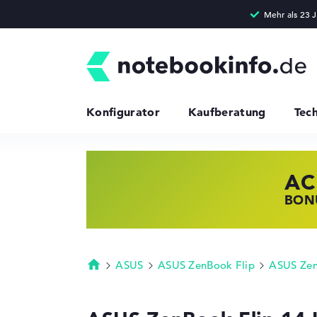
Konfigurator
Kaufberatung
Tec
AC
HP
LE
BONU
JETZ
NOTE
ASUS
ASUS ZenBook Flip
ASUS Zen
Startseite