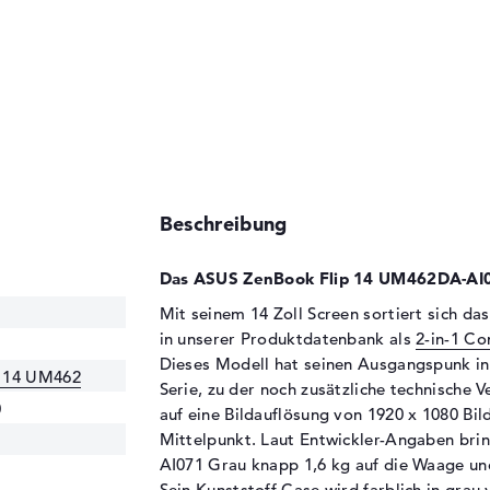
Beschreibung
Das ASUS ZenBook Flip 14 UM462DA-AI07
Mit seinem 14 Zoll Screen sortiert sich 
in unserer Produktdatenbank als
2-in-1 C
Dieses Modell hat seinen Ausgangspunk i
p 14 UM462
Serie, zu der noch zusätzliche technische V
0
auf eine Bildauflösung von 1920 x 1080 Bil
Mittelpunkt. Laut Entwickler-Angaben br
AI071 Grau knapp 1,6 kg auf die Waage un
Sein Kunststoff Case wird farblich in grau