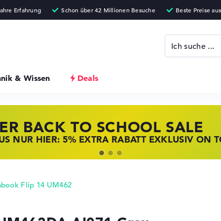
hnik & Wissen
Deals
ER BACK TO SCHOOL SALE
 STORE SSV DEALS
NOVO LAPTOP DEALS
S NUR HIER: 5% EXTRA RABATT EXKLUSIV ON 
T ZUGREIFEN: NOTEBOOKS BEI HP KRÄFTIG RED
BOOKS BEI LENOVO JETZT KRÄFTIG REDUZIERT
book Flip 14 UM462