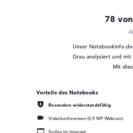
Optische Speicher
Laufwerks-Typ
ohne Laufwerk
78 von
Display
A
Display-Typ
14" TFT
Max. Auflösung
1920 x 1080
Unser Notebookinfo.de
Auflösungstyp
Full-HD
Grau analysiert und mi
Besonderheiten
Multi-Touchscreen,
Mit dies
Hintergrundbeleuch
Kartenleser
Unterstützte Flash-
microSD
Speicherkarten
Audio
Besonders widerstandsfähig
Soundkarte
ASUS SonicMaster 
Videokonferenzen (0,9 MP Webcam)
Mikrofon
vorhanden
Surfen im Internet