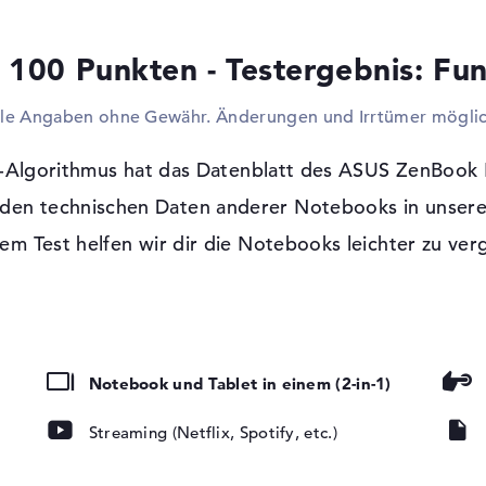
untergebrachten USB-Verbindungsmöglichk
Aufrüsten des Notebooks gebrauchen. Ihr
 100 Punkten - Testergebnis: Fun
ergrauten Desktop ablösen? Dann verbinde
oder HDTVs an das Gerät an. Mit einem opt
lle Angaben ohne Gewähr. Änderungen und Irrtümer möglic
im Gehäuse einzusparen, wird in diesem Ge
FreeDOS Betriebssystem und 2 Jahre Ga
-Algorithmus hat das Datenblatt des ASUS ZenBook
Als Programm-Grundlage findet FreeDOS zur
t den technischen Daten anderer Notebooks in unsere
dieses Modell eine Bring-In Service Abdec
 glänzend, LED-
em Test helfen wir dir die Notebooks leichter zu ver
tung, IPS Panel
Notebook und Tablet in einem (2-in-1)
Technology
Streaming (Netflix, Spotify, etc.)