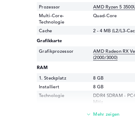
Prozessor
AMD Ryzen 5 3500U
Multi-Core-
Quad-Core
Technologie
Cache
2 - 4 MB (L2/L3-Cac
Grafikkarte
Grafikprozessor
AMD Radeon RX Ve
(2000/3000)
RAM
1. Steckplatz
8 GB
Installiert
8 GB
Technologie
DDR4 SDRAM - PC4-
MHz
Festplatte
Festplatte
512 GB SSD
Schnittstelle
M.2-Standard