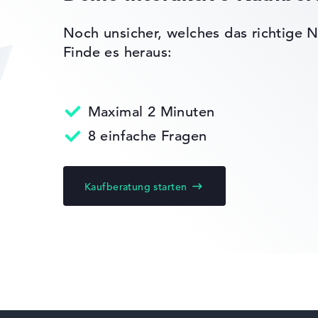
Noch unsicher, welches das richtige N
, TPM
Finde es heraus:
 Chip 2.0
 Military
810G)
Maximal 2 Minuten
8 einfache Fragen
olymer
Kaufberatung starten
ks leichter zu vergleichen. Unser Test-Algorithmus analysiert 
Erfahrung in der Notebook-Kaufberatung.
ertungen zusammen:
, Grafikkarte 30%, RAM 15%, Speicher 15%
t 35%, Höhe 15%