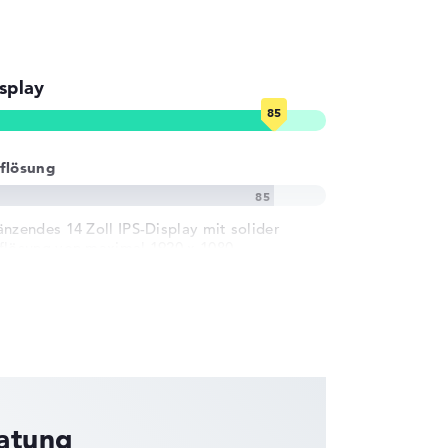
splay
flösung
änzendes 14 Zoll IPS-Display mit solider
flösung von maximal 1920 x 1080
ratung