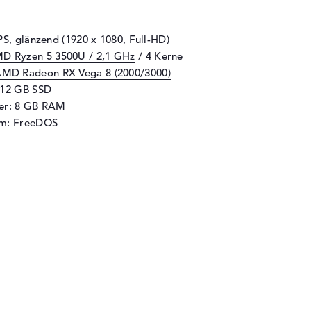
PS, glänzend (1920 x 1080, Full-HD)
D Ryzen 5 3500U / 2,1 GHz
/ 4 Kerne
MD Radeon RX Vega 8 (2000/3000)
512 GB SSD
her: 8 GB RAM
em: FreeDOS