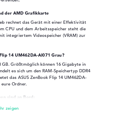
nd der AMD Grafikkarte
b rechnet das Gerät mit einer Effektivität
em CPU und dem Arbeitsspeicher steht die
t integriertem Videospeicher (VRAM) zur
 Flip 14 UM462DA-AI071 Grau?
8 GB. Größtmöglich können 16 Gigabyte in
andelt es sich um den RAM-Speichertyp DDR4
ietet das ASUS ZenBook Flip 14 UM462DA-
 eure Ordner.
en sind an Bord:
Grau besitzt eine Masse von Schnittstellen.
USB 2.0 - Typ A (1x), USB 3.2 - Typ A (1x),
 soll ein Digitalkamera angeschlossen oder der
tert werden? Dafür müsst ihr einfach die