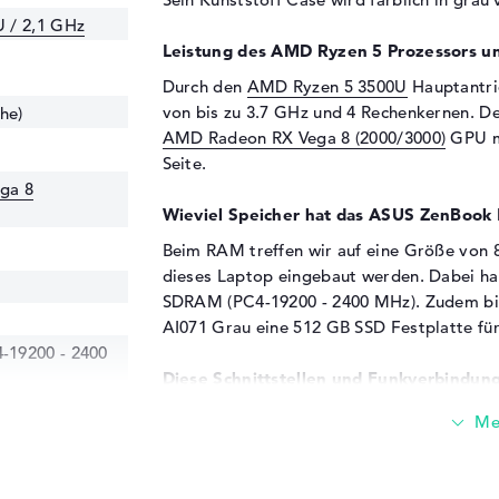
 / 2,1 GHz
Leistung des AMD Ryzen 5 Prozessors u
Durch den
AMD Ryzen 5 3500U
Hauptantrie
von bis zu 3.7 GHz und 4 Rechenkernen. D
he)
AMD Radeon RX Vega 8 (2000/3000)
GPU mi
Seite.
ga 8
Wieviel Speicher hat das ASUS ZenBook
Beim RAM treffen wir auf eine Größe von 
dieses Laptop eingebaut werden. Dabei h
SDRAM (PC4-19200 - 2400 MHz). Zudem b
AI071 Grau eine 512 GB SSD Festplatte für
19200 - 2400
Diese Schnittstellen und Funkverbindung
Das ASUS ZenBook Flip 14 UM462DA-AI071 
Zu den Gipfelpunkten gehören zum Beispiel 
USB 3.2 - Typ C (1x) und HDMI 1.4 (1x). Es
Speicher mit einer zusätzlichen HDD erwei