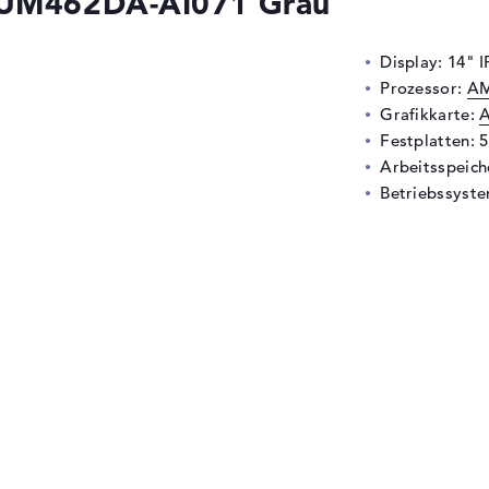
 UM462DA-AI071 Grau
Display: 14" I
Prozessor:
AM
Grafikkarte:
A
Festplatten: 
Arbeitsspeic
Betriebssyst