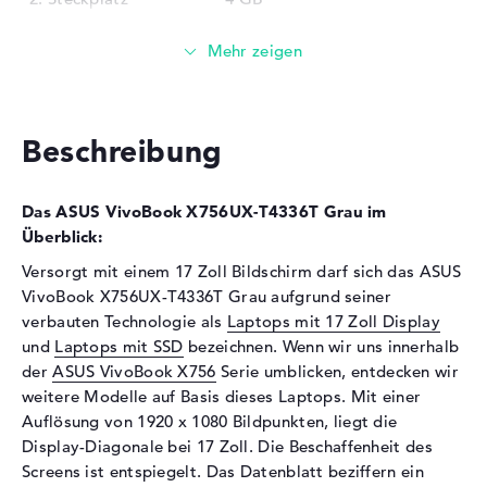
Installiert
12 GB
Technologie
DDR4 SDRAM - PC4-17000 -
2133 MHz
Festplatte
Beschreibung
Festplatte
128 GB SSD
Schnittstelle
M.2-Standard
Das ASUS VivoBook X756UX-T4336T Grau im
2. Festplatte
1 TB - 5400 rpm
Überblick:
Schnittstelle (2.
Serial ATA
Versorgt mit einem 17 Zoll Bildschirm darf sich das ASUS
Festplatte)
VivoBook X756UX-T4336T Grau aufgrund seiner
Optische Speicher
verbauten Technologie als
Laptops mit 17 Zoll Display
und
Laptops mit SSD
bezeichnen. Wenn wir uns innerhalb
Laufwerks-Typ
DVD±RW (±R DL) (DVD-
der
ASUS VivoBook X756
Serie umblicken, entdecken wir
Brenner)
weitere Modelle auf Basis dieses Laptops. Mit einer
Display
Auflösung von 1920 x 1080 Bildpunkten, liegt die
Display-Diagonale bei 17 Zoll. Die Beschaffenheit des
Display-Typ
17,3" TFT
Screens ist entspiegelt. Das Datenblatt beziffern ein
Max. Auflösung
1920 x 1080