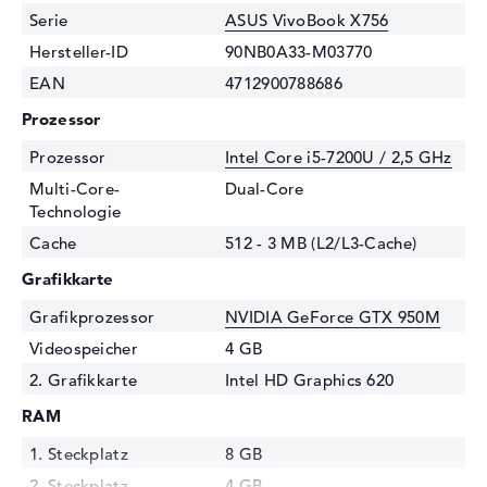
Serie
ASUS VivoBook X756
Hersteller-ID
90NB0A33-M03770
EAN
4712900788686
Prozessor
Prozessor
Intel Core i5-7200U / 2,5 GHz
Multi-Core-
Dual-Core
Technologie
Cache
512 - 3 MB (L2/L3-Cache)
Grafikkarte
Grafikprozessor
NVIDIA GeForce GTX 950M
Videospeicher
4 GB
2. Grafikkarte
Intel HD Graphics 620
RAM
1. Steckplatz
8 GB
2. Steckplatz
4 GB