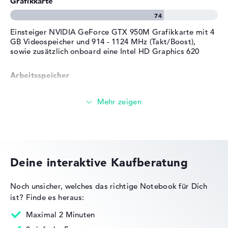
Grafikkarte
Service
Einsteiger NVIDIA GeForce GTX 950M Grafikkarte mit 4
GB Videospeicher und 914 - 1124 MHz (Takt/Boost),
sowie zusätzlich onboard eine Intel HD Graphics 620
Arbeitsspeicher
Solide 12 GB (1 x 8 GB, 1 x 4 GB) Arbeitspeicher - DDR4
SDRAM - PC4-17000 - 2133 MHz
Speicher
Deine interaktive Kaufberatung
Einfacher 1,1 TB Speicher für Einsteiger (128 GB SSD + 1
TB)
Noch unsicher, welches das richtige Notebook für Dich
ist?
Finde es heraus:
Maximal 2 Minuten
Mobilität