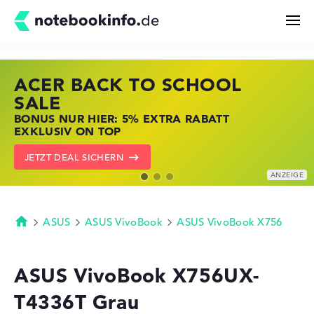
ACER BACK TO SCHOOL
HP STORE SSV DEALS
LENOVO LAPTOP DEALS
Suchen
SALE
JETZT ZUGREIFEN: NOTEBOOKS BEI HP
NOTEBOOKS BEI LENOVO JETZT
BONUS NUR HIER: 5% EXTRA RABATT
KRÄFTIG REDUZIERT
KRÄFTIG REDUZIERT
Konfigurator
EXKLUSIV ON TOP
ZU DEN HP ANGEBOTEN
LENOVO DEALS ZEIGEN
JETZT DEAL SICHERN
Kaufberatung
Technik & Wissen
ASUS
ASUS VivoBook
ASUS VivoBook X756
Startseite
Deals
ASUS VivoBook X756UX-
T4336T Grau
Merkzettel