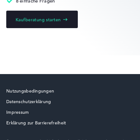
8 einfache Fragen
Kaufberatung starten
Akkulaufzeit
Kurze 4 Stunden Akkulaufzeit (Laut Herstellerangaben)
Gewicht
Akzeptables Gewicht mit 2,69 kg
Höhe
Nutzungsbedingungen
Datenschutzerklärung
Sehr groß mit 3,75 cm Höhe
Impressum
Erklärung zur Barrierefreiheit
Display