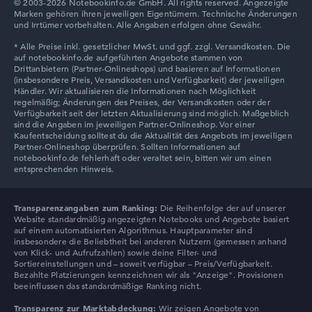
© 2003-2026 Notebookinfo.de GmbH. All rights reserved. Angezeigte
Marken gehören ihren jeweiligen Eigentümern. Technische Änderungen
und Irrtümer vorbehalten. Alle Angaben erfolgen ohne Gewähr.
Auflösung
Entspiegeltes 17,3 Zoll Display mit solider Auflösung von
maximal 1920 x 1080
Wie wir testen und bewerten
Wir helfen dir, technische Daten von Notebooks leichter
zu vergleichen. Unser Test-Algorithmus analysiert die
Transparenzangaben zum Ranking:
Die Reihenfolge der auf unserer
Datenblätter tausender Notebooks automatisch –
Website standardmäßig angezeigten Notebooks und Angebote basiert
basierend auf über 23 Jahren Erfahrung in der Notebook-
auf einem automatisierten Algorithmus. Hauptparameter sind
insbesondere die Beliebtheit bei anderen Nutzern (gemessen anhand
Kaufberatung.
von Klick- und Aufrufzahlen) sowie deine Filter- und
Die Gesamtnote
setzt sich aus drei Teilbewertungen
Sortiereinstellungen und – soweit verfügbar – Preis/Verfügbarkeit.
zusammen:
Bezahlte Platzierungen kennzeichnen wir als "Anzeige". Provisionen
beeinflussen das standardmäßige Ranking nicht.
Leistung & Speicher (60%):
Prozessor 40%,
Transparenz zur Marktabdeckung:
Wir zeigen Angebote von