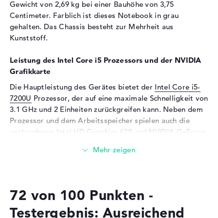
Gewicht von 2,69 kg bei einer Bauhöhe von 3,75
Auflösungstyp
Full-HD
Centimeter. Farblich ist dieses Notebook in grau
Besonderheiten
Display, entspiegelt, LED-
gehalten. Das Chassis besteht zur Mehrheit aus
Hintergrundbeleuchtung
Kunststoff.
Kartenleser
Leistung des Intel Core i5 Prozessors und der NVIDIA
Unterstützte Flash-
SD Memory Card, MMC
Grafikkarte
Speicherkarten
Die Hauptleistung des Gerätes bietet der
Intel Core i5-
Audio
7200U
Prozessor, der auf eine maximale Schnelligkeit von
3.1 GHz und 2 Einheiten zurückgreifen kann. Neben dem
Soundkarte
ASUS SonicMaster
Prozessor und dem Arbeitsspeicher spielen auch die
Technology
vorhandenen Intel HD Graphics 620 und
NVIDIA GeForce
Mikrofon
vorhanden
GTX 950M
GPUs mit 2 GB VRAM eine wichtige Rolle.
Webcam
Wieviel Speicher hat das ASUS VivoBook X756UX-
Sensorauflösung
0,9 MP
T4336T Grau?
Eingabegeräte
72 von 100 Punkten -
Beim RAM treffen wir auf eine Größe von 12 GB.
Eingabegeräte
Tastatur, Touchpad (Multi-
Maximal dürfen 12 GByte in dieses Laptop eingesetzt
Testergebnis: Ausreichend
Touch-Trackpad)
werden. Dabei handelt es sich um den Speichertyp DDR4