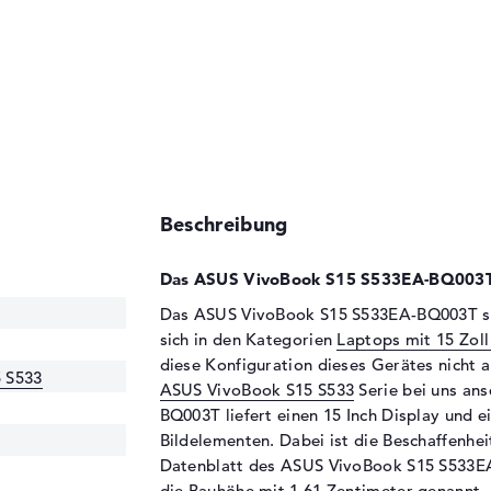
Beschreibung
Das ASUS VivoBook S15 S533EA-BQ003T 
Das ASUS VivoBook S15 S533EA-BQ003T setz
sich in den Kategorien
Laptops mit 15 Zoll
diese Konfiguration dieses Gerätes nicht 
 S533
ASUS VivoBook S15 S533
Serie bei uns an
BQ003T liefert einen 15 Inch Display und e
Bildelementen. Dabei ist die Beschaffenhei
Datenblatt des ASUS VivoBook S15 S533EA
die Bauhöhe mit 1,61 Zentimeter genannt. 