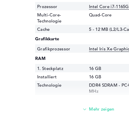
Prozessor
Intel Core i7-1165G
Multi-Core-
Quad-Core
Technologie
Cache
5 - 12 MB (L2/L3-Ca
Grafikkarte
Grafikprozessor
Intel Iris Xe Graph
RAM
1. Steckplatz
16 GB
Installiert
16 GB
Technologie
DDR4 SDRAM - PC4-
MHz
Festplatte
Festplatte
512 GB SSD
Schnittstelle
PCIe
Optische Speicher