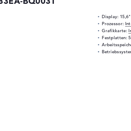
533EA-BQ003T
Display: 15,6"
Prozessor:
In
Grafikkarte:
I
Festplatten: 
Arbeitsspeic
Betriebssyste