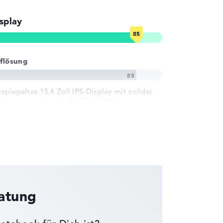
splay
flösung
tspiegeltes 15,6 Zoll IPS-Display mit solider
flösung von maximal 1920 x 1080
ratung