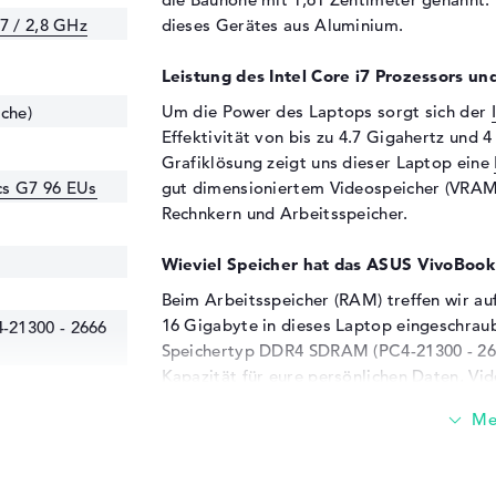
7 / 2,8 GHz
dieses Gerätes aus Aluminium.
Leistung des Intel Core i7 Prozessors und
Um die Power des Laptops sorgt sich der
che)
Effektivität von bis zu 4.7 Gigahertz und 4
Grafiklösung zeigt uns dieser Laptop eine
ics G7 96 EUs
gut dimensioniertem Videospeicher (VRAM
Rechnkern und Arbeitsspeicher.
Wieviel Speicher hat das ASUS VivoBo
Beim Arbeitsspeicher (RAM) treffen wir a
16 Gigabyte in dieses Laptop eingeschrau
21300 - 2666
Speichertyp DDR4 SDRAM (PC4-21300 - 266
Kapazität für eure persönlichen Daten, Vid
Diese Schnittstellen und Funkverbindung
Das ASUS VivoBook S15 S533EA-BQ003T bes
Highlights gehören zum Beispiel USB 2.0 (2x