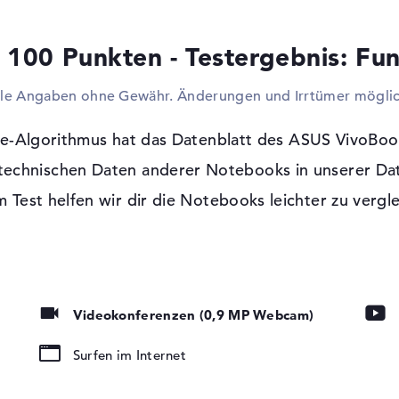
und HDMI 1.4 (1x). Es soll ein Drucker ang
weiteren Festplatte erweitert werden? Dafü
 100 Punkten - Testergebnis: Fun
Schnittstellen nutzen und moderne Techn
Ihr gedenkt mit diesem Laptop eventuell 
lle Angaben ohne Gewähr. Änderungen und Irrtümer möglic
verbindet doch einfach optionale Monitor
einem klassischen Kabel ist das realisierb
optisches Lesegerät. Ursache dafür ist de
e-Algorithmus hat das Datenblatt des ASUS VivoB
 technischen Daten anderer Notebooks in unserer Da
t, LED-
Windows 10 Betriebssystem und 2 Jahre
tung, IPS Panel
 Test helfen wir dir die Notebooks leichter zu vergl
Microsoft Windows 10 Home (64 Bit) ist 
BQ003T vorinstalliert. Bei der Anschaffun
Bring-In Service auf der sicheren Seite.
Videokonferenzen (0,9 MP Webcam)
Surfen im Internet