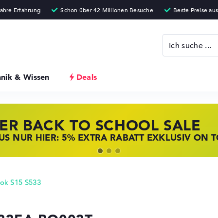
hnik & Wissen
Deals
ER BACK TO SCHOOL SALE
 STORE SSV DEALS
NOVO LAPTOP DEALS
S NUR HIER: 5% EXTRA RABATT EXKLUSIV ON 
T ZUGREIFEN: NOTEBOOKS BEI HP KRÄFTIG RED
BOOKS BEI LENOVO JETZT KRÄFTIG REDUZIERT
ok S15 S533