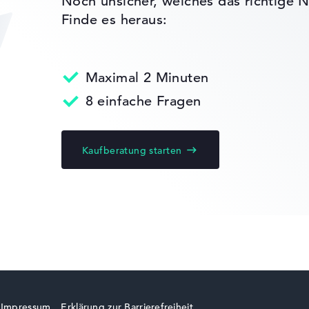
Noch unsicher, welches das richtige N
-
rity Chip 2.0
Finde es heraus:
reo
llladefunktion
Maximal 2 Minuten
olymer
8 einfache Fragen
Kaufberatung starten
ks leichter zu vergleichen. Unser Test-Algorithmus analysiert 
Erfahrung in der Notebook-Kaufberatung.
ertungen zusammen:
, Grafikkarte 30%, RAM 15%, Speicher 15%
t 35%, Höhe 15%
gaben. Fehlen Daten bei einzelnen Modellen, passen sich die Ge
Impressum
Erklärung zur Barrierefreiheit