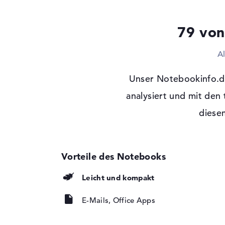
Laufwerks-Typ
ohne Laufwerk
79 von
Display
Display-Typ
15,6" TFT
A
Max. Auflösung
1920 x 1080
Unser Notebookinfo.d
Auflösungstyp
Full-HD
Besonderheiten
analysiert und mit den
Display, entspiegel
Hintergrundbeleuch
diesem
Kartenleser
Unterstützte Flash-
microSD
Speicherkarten
Audio
Leicht und kompakt
Soundkarte
onboard
Mikrofon
vorhanden
E-Mails, Office Apps
Webcam