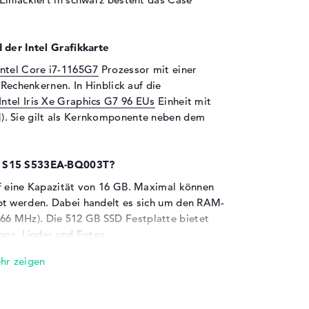
 der Intel Grafikkarte
Intel Core i7-1165G7
Prozessor mit einer
 Rechenkernen. In Hinblick auf die
Intel Iris Xe Graphics G7 96 EUs
Einheit mit
). Sie gilt als Kernkomponente neben dem
ok S15 S533EA-BQ003T?
uf eine Kapazität von 16 GB. Maximal können
bt werden. Dabei handelt es sich um den RAM-
6 MHz). Die 512 GB SSD Festplatte bietet
eos, Lieder und Fotos.
en sind an Bord:
itzt eine Vielzahl von Anschlüssen. Zu den
), USB 3.2 - Typ A (1x), USB 3.2 - Typ C (1x)