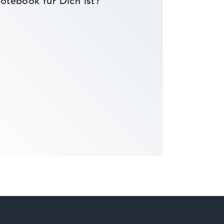
otebook für Dich ist?
die Datenblätter tausender Notebooks
wichtungen automatisch an.