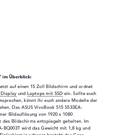
im Überblick:
t auf einen 15 Zoll Bildschirm und ordnet
 Display
und
Laptops mit SSD
ein. Sollte euch
ansprechen, könnt ihr euch andere Modelle der
sehen. Das ASUS VivoBook S15 S533EA-
iner Bildauflösung von 1920 x 1080
t des Bildschirms entspiegelt gehalten. Im
-BQ003T wird das Gewicht mit 1,8 kg und
Einlackiert in schwarz besteht das Case