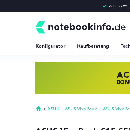
Konfigurator
Kaufberatung
Tec
AC
HP
LE
BONU
JETZ
NOTE
ASUS
ASUS VivoBook
ASUS VivoBo
Startseite