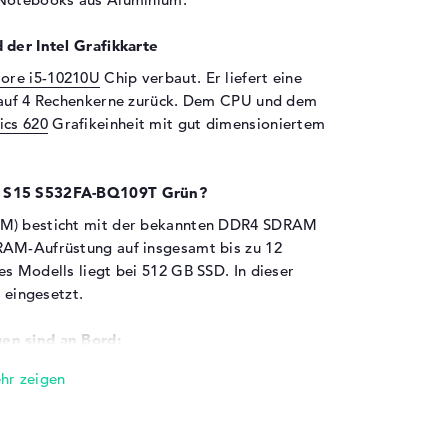
 der Intel Grafikkarte
Core i5-10210U
Chip verbaut. Er liefert eine
t auf 4 Rechenkerne zurück. Dem CPU und dem
ics 620
Grafikeinheit mit gut dimensioniertem
ok S15 S532FA-BQ109T Grün?
AM) besticht mit der bekannten DDR4 SDRAM
RAM-Aufrüstung auf insgesamt bis zu 12
s Modells liegt bei 512 GB SSD. In dieser
e eingesetzt.
en sind an Bord:
m von USB 2.0 (2x), USB 3.0 (1x), USB 3.1 - Typ
omponenten mit dem ASUS VivoBook S15
Keyboards, Mäuse, Lautsprecher oder
 vorhandenen USB-Verbindungsmöglichkeiten.