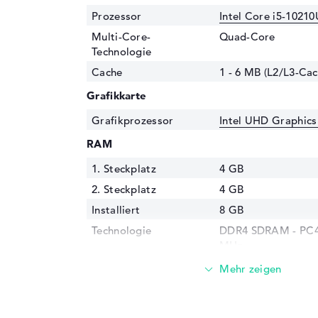
Prozessor
Intel Core i5-10210
Multi-Core-
Quad-Core
Technologie
Cache
1 - 6 MB (L2/L3-Cac
Grafikkarte
Grafikprozessor
Intel UHD Graphics
RAM
1. Steckplatz
4 GB
2. Steckplatz
4 GB
Installiert
8 GB
Technologie
DDR4 SDRAM - PC4-
MHz
Festplatte
Festplatte
512 GB SSD
Schnittstelle
PCIe