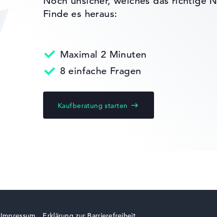
Noch unsicher, welches das richtige N
Finde es heraus:
reenPad
nen
Maximal 2 Minuten
8 einfache Fragen
Kaufberatung starten
ks leichter zu vergleichen. Unser Test-Algorithmus analysiert 
Erfahrung in der Notebook-Kaufberatung.
ertungen zusammen:
, Grafikkarte 30%, RAM 15%, Speicher 15%
t 35%, Höhe 15%
gaben. Fehlen Daten bei einzelnen Modellen, passen sich die Ge
Impressum
Erklärung zur Barrierefreiheit
 10 Home (64