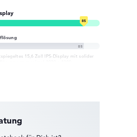
splay
flösung
tspiegeltes 15,6 Zoll IPS-Display mit solider
flösung von maximal 1920 x 1080
ratung