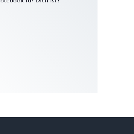
otebook für Dich ist?
die Datenblätter tausender Notebooks
wichtungen automatisch an.