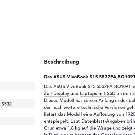
Beschreibung
Das ASUS VivoBook S15 S532FA-BQ109T 
Das ASUS VivoBook S15 S532FA-BQ109T Gr
Zoll Display
und
Laptops mit SSD
an den St
Dieses Modell hat seinen Anfang in der b
 S532
der noch weitere technische Versionen geh
liefert das Modell eine Auflösung von 1920
entspiegelt. Laut Datenblatt-Angaben br
Grün etwa 1,8 kg auf die Waage und zeigt 
in Dunkelgrün besteht das Chassis dieses