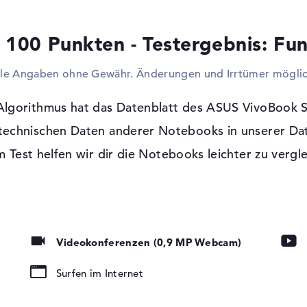
Ergänzend müsst ihr euren Speicher schnel
Sticks aufrüsten. Mit Hilfe der verbauten P
 100 Punkten - Testergebnis: Fun
voluminöse Bildschirme mit dem Notebook
Beamer und LCDs. Infolge der geringen Ma
lle Angaben ohne Gewähr. Änderungen und Irrtümer möglic
verzichtet.
Windows 10 Betriebssystem und 2 Jahre
Algorithmus hat das Datenblatt des ASUS VivoBook
Wenn du dich zur Anschaffung dieses Lapt
 technischen Daten anderer Notebooks in unserer Da
Windows 10 Home (64 Bit) vorinstalliert m
t, LED-
 Test helfen wir dir die Notebooks leichter zu vergl
Anschaffung dieses Notebooks seid ihr dur
tung, IPS Panel
ausgestattet.
Videokonferenzen (0,9 MP Webcam)
Technology
Surfen im Internet