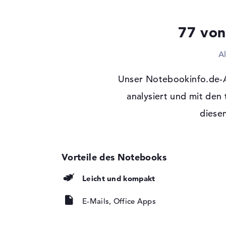
Optische Speicher
77 von
Laufwerks-Typ
ohne Laufwerk
Display
A
Display-Typ
15,6" TFT
Unser Notebookinfo.de-
Max. Auflösung
1920 x 1080
Auflösungstyp
analysiert und mit den
Full-HD
Besonderheiten
Display, entspiegel
diesem
Hintergrundbeleuch
Kartenleser
Unterstützte Flash-
microSD
Speicherkarten
Leicht und kompakt
Audio
Soundkarte
ASUS SonicMaster 
E-Mails, Office Apps
Mikrofon
vorhanden