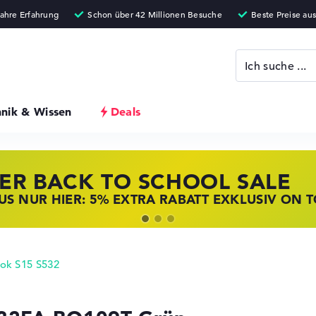
hnik & Wissen
Deals
ER BACK TO SCHOOL SALE
 STORE SSV DEALS
NOVO LAPTOP DEALS
S NUR HIER: 5% EXTRA RABATT EXKLUSIV ON 
T ZUGREIFEN: NOTEBOOKS BEI HP KRÄFTIG RED
BOOKS BEI LENOVO JETZT KRÄFTIG REDUZIERT
ok S15 S532