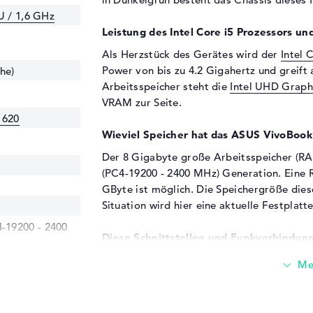
U / 1,6 GHz
Leistung des Intel Core i5 Prozessors und
Als Herzstück des Gerätes wird der
Intel 
Power von bis zu 4.2 Gigahertz und greif
he)
Arbeitsspeicher steht die
Intel UHD Graph
VRAM zur Seite.
 620
Wieviel Speicher hat das ASUS VivoBo
Der 8 Gigabyte große Arbeitsspeicher (R
(PC4-19200 - 2400 MHz) Generation. Eine 
GByte ist möglich. Die Speichergröße diese
Situation wird hier eine aktuelle Festplatt
19200 - 2400
Diese Schnittstellen und Funkverbindung
Mit Unterstützung klassischer Ports in For
C (1x) und HDMI (1x) sollt ihr weitere K
S532FA-BQ109T Grün verbinden. Drucker, 
Joysticks? Sämtliches klappt an den hier