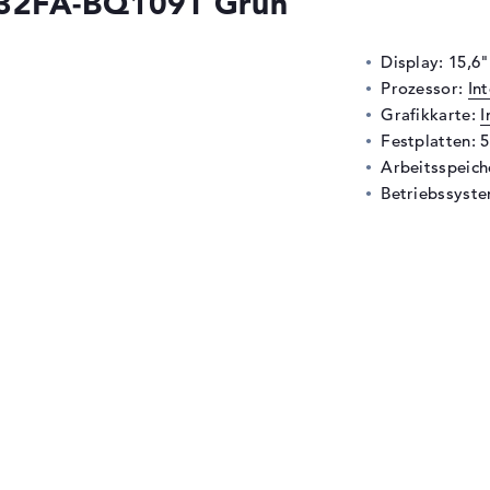
532FA-BQ109T Grün
Display: 15,6"
Prozessor:
In
Grafikkarte:
I
Festplatten: 
Arbeitsspeic
Betriebssyste