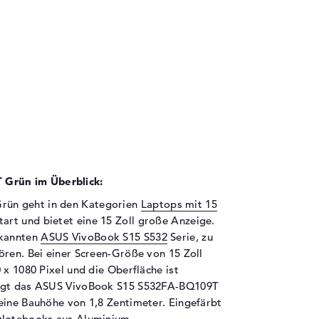
Grün im Überblick:
ün geht in den Kategorien
Laptops mit 15
art und bietet eine 15 Zoll große Anzeige.
ekannten
ASUS VivoBook S15 S532
Serie, zu
ören. Bei einer Screen-Größe von 15 Zoll
 x 1080 Pixel und die Oberfläche ist
ingt das ASUS VivoBook S15 S532FA-BQ109T
eine Bauhöhe von 1,8 Zentimeter. Eingefärbt
 Notebooks aus Aluminium.