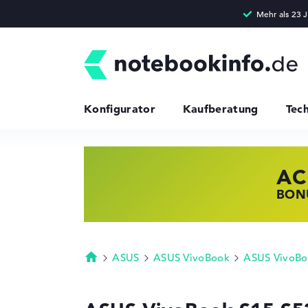
Konfigurator
Kaufberatung
Tec
AC
HP
LE
BONU
JETZ
NOTE
ASUS
ASUS VivoBook
ASUS VivoBo
Startseite