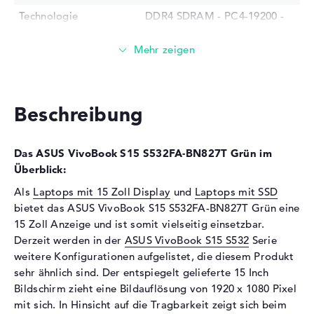
Technologie
DDR4 SDRAM - PC4-19200 -
2400 MHz
Festplatte
Festplatte
512 GB SSD
Schnittstelle
PCIe
Beschreibung
Optische Speicher
Laufwerks-Typ
ohne Laufwerk
Das ASUS VivoBook S15 S532FA-BN827T Grün im
Display
Überblick:
Als
Laptops mit 15 Zoll Display
und
Laptops mit SSD
Display-Typ
15,6" TFT
bietet das ASUS VivoBook S15 S532FA-BN827T Grün eine
Max. Auflösung
1920 x 1080
15 Zoll Anzeige und ist somit vielseitig einsetzbar.
Auflösungstyp
Full-HD
Derzeit werden in der
ASUS VivoBook S15 S532
Serie
Besonderheiten
Display, entspiegelt, LED-
weitere Konfigurationen aufgelistet, die diesem Produkt
Hintergrundbeleuchtung, IPS
sehr ähnlich sind. Der entspiegelt gelieferte 15 Inch
Panel
Bildschirm zieht eine Bildauflösung von 1920 x 1080 Pixel
mit sich. In Hinsicht auf die Tragbarkeit zeigt sich beim
Kartenleser