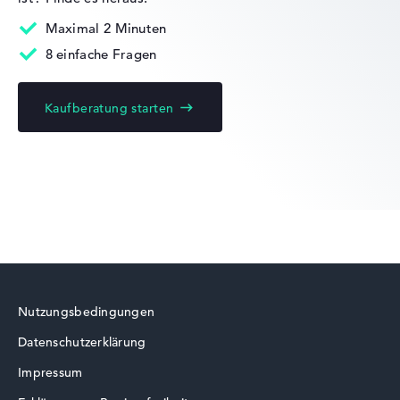
Mobilität
Maximal 2 Minuten
8 einfache Fragen
Akkulaufzeit
Kaufberatung starten
Keine Herstellerangaben zur Akkulaufzeit
Gewicht
Leicht mit 1,8 kg
Höhe
Nutzungsbedingungen
Schlank mit 1,8 cm Höhe
Datenschutzerklärung
Impressum
Display