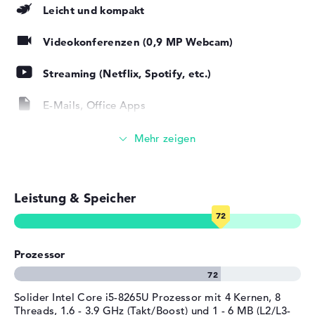
Leicht und kompakt
Höhe
1,8 cm
Windows 10 Betriebssystem und 2 Jahre Garantie
Gewicht
1,8 kg
Videokonferenzen (0,9 MP Webcam)
Beim Einkauf ist Microsoft Windows 10 Home (64 Bit) als
Farbe / Design
Moss Green
Programm-Grundlage direkt mit dabei. Der Entwickler
Streaming (Netflix, Spotify, etc.)
Material
Aluminium
gewährt für dieses Gerät eine internationale Garantie
Zusicherung von 2 Jahre.
Farbe
Dunkelgrün
E-Mails, Office Apps
Betriebssystem / Software
Surfen im Internet
Bereitgestelltes
Microsoft Windows 10 Home
Betriebssystem
(64 Bit)
Herstellergarantie
Leistung & Speicher
Service & Support
2 Jahre internationale
Garantie
Prozessor
Solider Intel Core i5-8265U Prozessor mit 4 Kernen, 8
Threads, 1.6 - 3.9 GHz (Takt/Boost) und 1 - 6 MB (L2/L3-