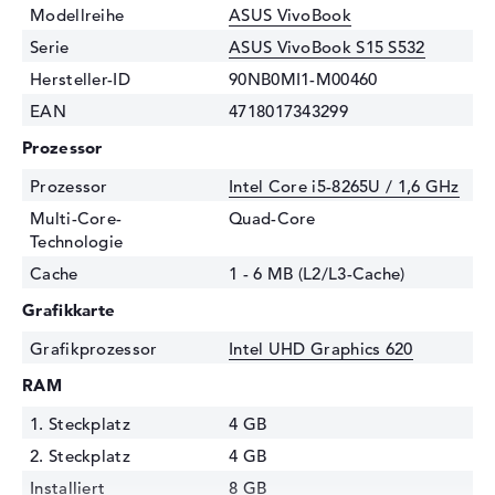
Modellreihe
ASUS VivoBook
Serie
ASUS VivoBook S15 S532
Hersteller-ID
90NB0MI1-M00460
EAN
4718017343299
Prozessor
Prozessor
Intel Core i5-8265U / 1,6 GHz
Multi-Core-
Quad-Core
Technologie
Cache
1 - 6 MB (L2/L3-Cache)
Grafikkarte
Grafikprozessor
Intel UHD Graphics 620
RAM
1. Steckplatz
4 GB
2. Steckplatz
4 GB
Installiert
8 GB