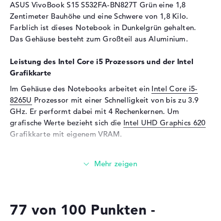
ASUS VivoBook S15 S532FA-BN827T Grün eine 1,8
Unterstützte Flash-
microSD
Zentimeter Bauhöhe und eine Schwere von 1,8 Kilo.
Speicherkarten
Farblich ist dieses Notebook in Dunkelgrün gehalten.
Das Gehäuse besteht zum Großteil aus Aluminium.
Audio
Soundkarte
ASUS SonicMaster
Leistung des Intel Core i5 Prozessors und der Intel
Technology
Grafikkarte
Mikrofon
vorhanden
Im Gehäuse des Notebooks arbeitet ein
Intel Core i5-
Webcam
8265U
Prozessor mit einer Schnelligkeit von bis zu 3.9
GHz. Er performt dabei mit 4 Rechenkernen. Um
Sensorauflösung
0,9 MP
grafische Werte bezieht sich die
Intel UHD Graphics 620
Eingabegeräte
Grafikkarte mit eigenem VRAM.
Eingabegeräte
Tastatur (Beleuchtet
Wieviel Speicher hat das ASUS VivoBook S15 S532FA-
(hintergrund)), Touchpad
BN827T Grün?
(Multi-Touch-Trackpad)
Das ASUS VivoBook S15 S532FA-BN827T Grün liefert
Netzwerk
einen 8 Gigabyte stattlichen DDR4 SDRAM (PC4-19200 -
WLAN
802.11a, 802.11b, 802.11g,
77 von 100 Punkten -
2400 MHz) Arbeitsspeicher. EinAufstocken des
802.11n, 802.11ac
Arbeitsspeichers ist auf maximal 12 GB möglich. Neben