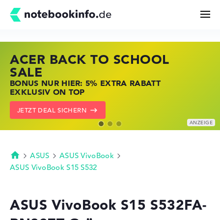
ACER BACK TO SCHOOL
HP STORE SSV DEALS
LENOVO LAPTOP DEALS
Suchen
SALE
JETZT ZUGREIFEN: NOTEBOOKS BEI HP
NOTEBOOKS BEI LENOVO JETZT
BONUS NUR HIER: 5% EXTRA RABATT
KRÄFTIG REDUZIERT
KRÄFTIG REDUZIERT
Konfigurator
EXKLUSIV ON TOP
ZU DEN HP ANGEBOTEN
LENOVO DEALS ZEIGEN
JETZT DEAL SICHERN
Kaufberatung
Technik & Wissen
ASUS
ASUS VivoBook
Startseite
ASUS VivoBook S15 S532
Deals
ASUS VivoBook S15 S532FA-
Merkzettel