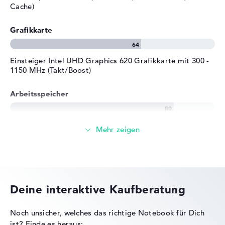
Cache)
Grafikkarte
Einsteiger Intel UHD Graphics 620 Grafikkarte mit 300 -
1150 MHz (Takt/Boost)
Arbeitsspeicher
Solide 8 GB (2 x 4 GB) Arbeitspeicher - DDR4 SDRAM -
PC4-19200 - 2400 MHz
Speicher
Deine interaktive Kaufberatung
Mittelgroßer 512 GB SSD Speicher
Noch unsicher, welches das richtige Notebook für Dich
ist?
Finde es heraus: