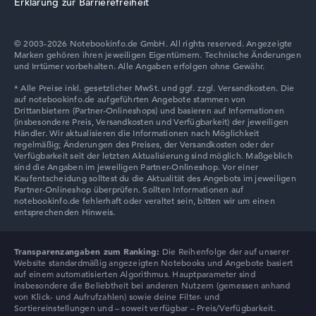
Erklärung zur Barrierefreiheit
© 2003-2026 Notebookinfo.de GmbH. All rights reserved. Angezeigte
Auflösung
Marken gehören ihren jeweiligen Eigentümern. Technische Änderungen
und Irrtümer vorbehalten. Alle Angaben erfolgen ohne Gewähr.
Entspiegeltes 15,6 Zoll IPS-Display mit solider Auflösung
von maximal 1920 x 1080
Wie wir testen und bewerten
Wir helfen dir, technische Daten von Notebooks leichter
zu vergleichen. Unser Test-Algorithmus analysiert die
Datenblätter tausender Notebooks automatisch –
basierend auf über 23 Jahren Erfahrung in der Notebook-
Transparenzangaben zum Ranking:
Die Reihenfolge der auf unserer
Kaufberatung.
Website standardmäßig angezeigten Notebooks und Angebote basiert
auf einem automatisierten Algorithmus. Hauptparameter sind
Die Gesamtnote
setzt sich aus drei Teilbewertungen
insbesondere die Beliebtheit bei anderen Nutzern (gemessen anhand
zusammen:
von Klick- und Aufrufzahlen) sowie deine Filter- und
Sortiereinstellungen und – soweit verfügbar – Preis/Verfügbarkeit.