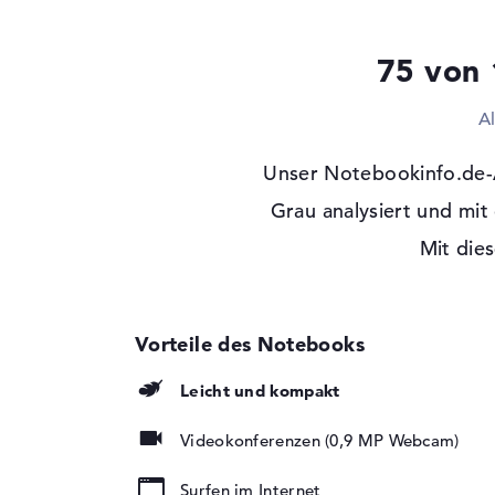
Laufwerks-Typ
ohne Laufwerk
75 von 
Display
Display-Typ
14" TFT
A
Max. Auflösung
1920 x 1080
Unser Notebookinfo.de-
Auflösungstyp
Full-HD
Besonderheiten
Grau analysiert und mi
Multi-Touchscreen,
Hintergrundbeleuch
Mit dies
Kartenleser
Unterstützte Flash-
SDHC, SDXC, SD M
Speicherkarten
Audio
Leicht und kompakt
Soundkarte
ASUS SonicMaster
Technology
Videokonferenzen (0,9 MP Webcam)
Mikrofon
vorhanden
Surfen im Internet