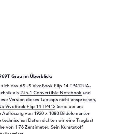
69T Grau im Überblick:
rf sich das ASUS VivoBook Flip 14 TP412UA-
chnik als
2-in-1 Convertible Notebook
und
iese Version dieses Laptops nicht ansprechen,
S VivoBook Flip 14 TP412
Serie bei uns
e Auflösung von 1920 x 1080 Bildelementen
ie technischen Daten sichten wir eine Traglast
he von 1,76 Zentimeter. Sein Kunststoff
präsentiert.