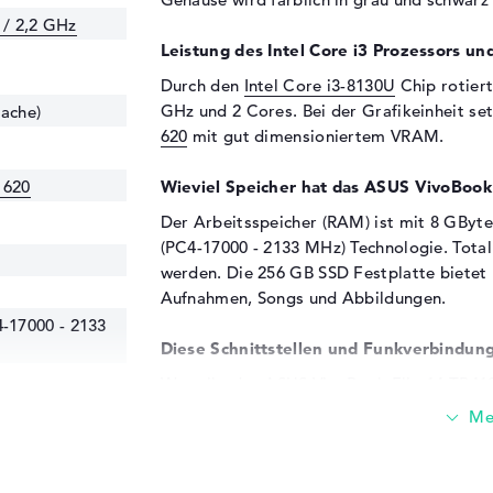
 / 2,2 GHz
Leistung des Intel Core i3 Prozessors und
Durch den
Intel Core i3-8130U
Chip rotiert
GHz und 2 Cores. Bei der Grafikeinheit s
Cache)
620
mit gut dimensioniertem VRAM.
 620
Wieviel Speicher hat das ASUS VivoBoo
Der Arbeitsspeicher (RAM) ist mit 8 GByt
(PC4-17000 - 2133 MHz) Technologie. Tota
werden. Die 256 GB SSD Festplatte bietet K
Aufnahmen, Songs und Abbildungen.
17000 - 2133
Diese Schnittstellen und Funkverbindung
Wenn ihr das ASUS VivoBook Flip 14 TP41
könnt ihr die via eine Vielzahl an Anschlüss
USB 3.1 (1x), USB 3.1 - Typ C (1x), USB 3.0 
/s
Über die untergebrachten USB-Ports könn
Scanner, Digitizer oder Schreibgerät? Einf