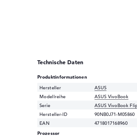
Technische Daten
Produktinformationen
Hersteller
ASUS
Modellreihe
ASUS VivoBook
Serie
ASUS VivoBook Fli
Hersteller-ID
90NB0J71-M05860
EAN
4718017168960
Prozessor