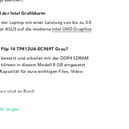
 der Intel Grafikkarte
 der Laptop mit einer Leistung von bis zu 3.4
etzt ASUS auf die moderne
Intel UHD Graphics
k Flip 14 TP412UA-EC969T Grau?
e besetzt und arbeitet mit der DDR4 SDRAM
l können in diesem Modell 8 GB eingesetzt
apazität für eure wichtigen Files, Video-
en sind an Bord:
2UA-EC969T Grau extern ausbauen wollt,
en tun. Auch über USB 2.0 (2x), USB 3.0 (1x),
- Typ C (1x), HDMI (1x) und HDMI 2.0 (1x).
t ihr ohne Probleme euren Laptop upgraden.
ach andocken und starten. Andstandslos sollt