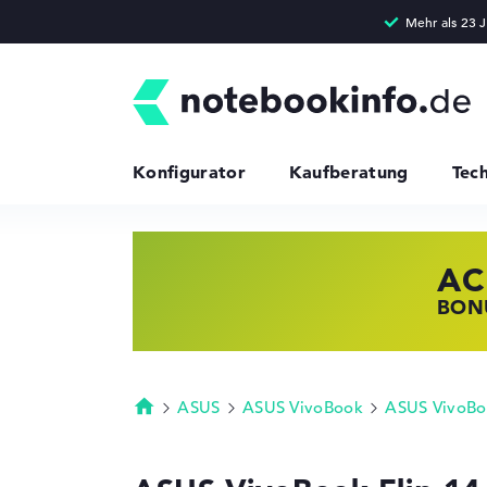
Konfigurator
Kaufberatung
Tec
AC
HP
LE
BONU
JETZ
NOTE
ASUS
ASUS VivoBook
ASUS VivoBo
Startseite