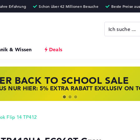
hnik & Wissen
Deals
ER BACK TO SCHOOL SALE
 STORE SSV DEALS
NOVO LAPTOP DEALS
S NUR HIER: 5% EXTRA RABATT EXKLUSIV ON 
T ZUGREIFEN: NOTEBOOKS BEI HP KRÄFTIG RED
BOOKS BEI LENOVO JETZT KRÄFTIG REDUZIERT
ok Flip 14 TP412