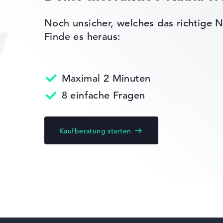
Sehr schlank mit 1,76 cm Höhe
Noch unsicher, welches das richtige N
, Kensington
Finde es heraus:
Maximal 2 Minuten
olymer
8 einfache Fragen
Kaufberatung starten
ks leichter zu vergleichen. Unser Test-Algorithmus analysiert 
Erfahrung in der Notebook-Kaufberatung.
ertungen zusammen:
, Grafikkarte 30%, RAM 15%, Speicher 15%
t 35%, Höhe 15%