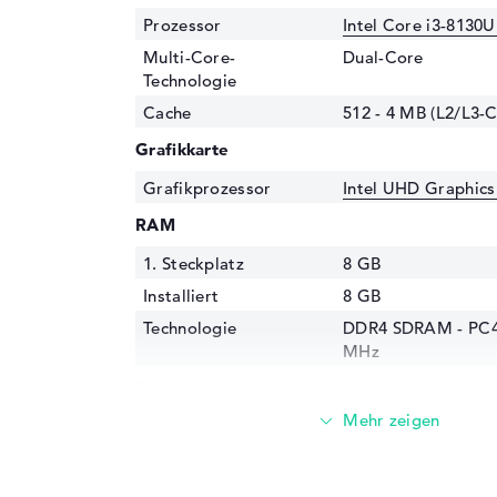
Prozessor
Intel Core i3-8130U
Multi-Core-
Dual-Core
Technologie
Cache
512 - 4 MB (L2/L3-
Grafikkarte
Grafikprozessor
Intel UHD Graphics
RAM
1. Steckplatz
8 GB
Installiert
8 GB
Technologie
DDR4 SDRAM - PC4-
MHz
Festplatte
Festplatte
256 GB SSD
Schnittstelle
Serial ATA 6,0 Gbit
Optische Speicher