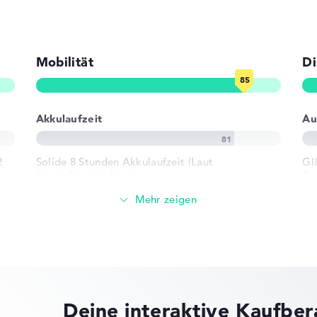
Mobilität
Di
(Multi-Touch-
een (Multi-
Akkulaufzeit
Au
02.11n
2
Solide 8 Stunden Akkulaufzeit (Laut
Gl
Herstellerangaben)
Au
Gewicht
B 3.0, 1 x USB
yp C, 1 x USB
Besonders leichte 1,5 kg
e
 2.0
Höhe
ck
Deine interaktive Kaufbe
n)