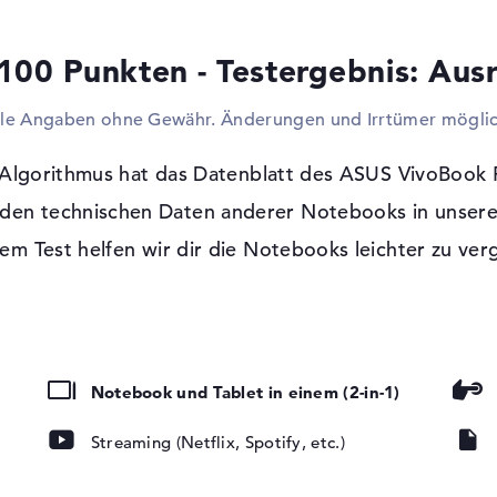
ihr auch weitere Festplatte und Adapter an
Mobiltelefon laden. Das Notebook darf wi
100 Punkten - Testergebnis: Aus
verwendet werden. Monitore, LCDs oder 
Unterstützung bekannter Kabel installiert
lle Angaben ohne Gewähr. Änderungen und Irrtümer möglic
CDs und Blu-ray Discs haben wollt, solltet
Möglichkeit greifen. Innen ist kein Lesege
Algorithmus hat das Datenblatt des ASUS VivoBook
Windows 10 Betriebssystem und 2 Jahre
t den technischen Daten anderer Notebooks in unsere
 glänzend, LED-
Als Software-System erscheint Microsoft W
tung, IPS Panel
em Test helfen wir dir die Notebooks leichter zu ver
Sollten nach dem Erwerb Schwierigkeiten vo
up & Return-Service vom Unternehmen abg
emory Card
Notebook und Tablet in einem (2-in-1)
 Premium
Streaming (Netflix, Spotify, etc.)