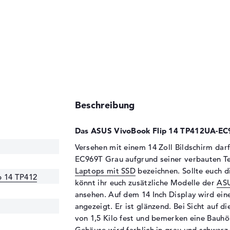
Beschreibung
Das ASUS VivoBook Flip 14 TP412UA-EC9
Versehen mit einem 14 Zoll Bildschirm da
EC969T Grau aufgrund seiner verbauten Te
Laptops mit SSD
bezeichnen. Sollte euch d
p 14 TP412
könnt ihr euch zusätzliche Modelle der
ASU
ansehen. Auf dem 14 Inch Display wird ein
angezeigt. Er ist glänzend. Bei Sicht auf d
von 1,5 Kilo fest und bemerken eine Bauhö
Gehäuse wird farblich in grau und schwarz 