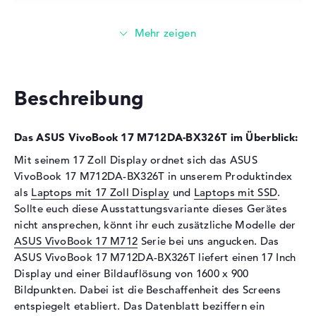
Technologie
DDR4 SDRAM - PC4-19200 -
2400 MHz
Festplatte
Festplatte
256 GB SSD
Beschreibung
Schnittstelle
PCIe
Optische Speicher
Das ASUS VivoBook 17 M712DA-BX326T im Überblick:
Laufwerks-Typ
ohne Laufwerk
Mit seinem 17 Zoll Display ordnet sich das ASUS
Display
VivoBook 17 M712DA-BX326T in unserem Produktindex
als
Laptops mit 17 Zoll Display
und
Laptops mit SSD
.
Display-Typ
17" TFT
Sollte euch diese Ausstattungsvariante dieses Gerätes
Max. Auflösung
1600 x 900
nicht ansprechen, könnt ihr euch zusätzliche Modelle der
Auflösungstyp
WSXGA
ASUS VivoBook 17 M712
Serie bei uns angucken. Das
Besonderheiten
Display, entspiegelt, LED-
ASUS VivoBook 17 M712DA-BX326T liefert einen 17 Inch
Hintergrundbeleuchtung
Display und einer Bildauflösung von 1600 x 900
Bildpunkten. Dabei ist die Beschaffenheit des Screens
Kartenleser
entspiegelt etabliert. Das Datenblatt beziffern ein