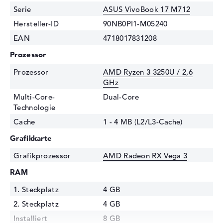
Serie
ASUS VivoBook 17 M712
Hersteller-ID
90NB0PI1-M05240
EAN
4718017831208
Prozessor
Prozessor
AMD Ryzen 3 3250U / 2,6
GHz
Multi-Core-
Dual-Core
Technologie
Cache
1 - 4 MB (L2/L3-Cache)
Grafikkarte
Grafikprozessor
AMD Radeon RX Vega 3
RAM
1. Steckplatz
4 GB
2. Steckplatz
4 GB
Installiert
8 GB