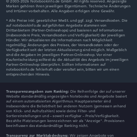
© 2003-2026 Notebookinfo.de GmbH. All rights reserved. Angezeigte
Marken gehören ihren jeweiligen Eigentümern. Technische Änderungen
Auflösung
und Irrtümer vorbehalten. Alle Angaben erfolgen ohne Gewähr.
Entspiegeltes 17 Zoll Display mit einfacher Auflösung
von maximal 1600 x 900
Wie wir testen und bewerten
Wir helfen dir, technische Daten von Notebooks leichter
zu vergleichen. Unser Test-Algorithmus analysiert die
Datenblätter tausender Notebooks automatisch –
Transparenzangaben zum Ranking:
Die Reihenfolge der auf unserer
basierend auf über 23 Jahren Erfahrung in der Notebook-
Website standardmäßig angezeigten Notebooks und Angebote basiert
Kaufberatung.
auf einem automatisierten Algorithmus. Hauptparameter sind
insbesondere die Beliebtheit bei anderen Nutzern (gemessen anhand
Die Gesamtnote
setzt sich aus drei Teilbewertungen
von Klick- und Aufrufzahlen) sowie deine Filter- und
zusammen:
Sortiereinstellungen und – soweit verfügbar – Preis/Verfügbarkeit.
Bezahlte Platzierungen kennzeichnen wir als "Anzeige". Provisionen
beeinflussen das standardmäßige Ranking nicht.
Leistung & Speicher (60%):
Prozessor 40%,
Grafikkarte 30%, RAM 15%, Speicher 15%
Transparenz zur Marktabdeckung:
Wir zeigen Angebote von