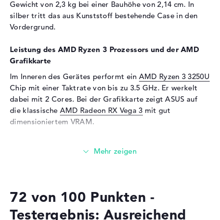
Unterstützte Flash-
microSD
Gewicht von 2,3 kg bei einer Bauhöhe von 2,14 cm. In
Speicherkarten
silber tritt das aus Kunststoff bestehende Case in den
Vordergrund.
Audio
Soundkarte
ASUS SonicMaster
Leistung des AMD Ryzen 3 Prozessors und der AMD
Technology
Grafikkarte
Mikrofon
vorhanden
Im Inneren des Gerätes performt ein
AMD Ryzen 3 3250U
Webcam
Chip mit einer Taktrate von bis zu 3.5 GHz. Er werkelt
dabei mit 2 Cores. Bei der Grafikkarte zeigt ASUS auf
Sensorauflösung
0,9 MP
die klassische
AMD Radeon RX Vega 3
mit gut
Eingabegeräte
dimensioniertem VRAM.
Eingabegeräte
Multi-Touch-Trackpad,
Wieviel Speicher hat das ASUS VivoBook 17 M712DA-
Tastatur
BX326T?
Netzwerk
Beziffert mit DDR4 SDRAM (PC4-19200 - 2400 MHz)
WLAN
802.11a, 802.11ac, 802.11b,
Technik, werden 8 Gigabyte Arbeitsspeicher (RAM)
802.11g, 802.11n
72 von 100 Punkten -
eingesetzt. Der Hersteller erlaubt in diesem Notebook
Bluetooth
Bluetooth 4.1
maximal 12 Gigabyte. Wichtige Files, E-Mails, Videos
Testergebnis: Ausreichend
und Fotos sichert ihr auf der verbauten 256 GB SSD