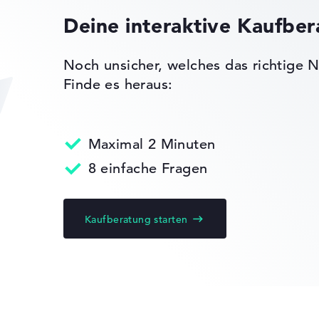
ck
-
n)
Deine interaktive Kaufbe
Etwas größer mit 2,54 cm Höhe
Noch unsicher, welches das richtige N
Finde es heraus:
ot, TPM
 Chip 2.0
5 -
MIL-STD 810H),
A DLSS,
Maximal 2 Minuten
 externe
8 einfache Fragen
ptimus,
ladefunktion
Kaufberatung starten
nen
ks leichter zu vergleichen. Unser Test-Algorithmus analysiert 
Erfahrung in der Notebook-Kaufberatung.