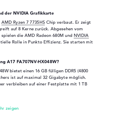
d der NVIDIA Grafikkarte
r
AMD Ryzen 7 7735HS
Chip verbaut. Er zeigt
greift auf 8 Kerne zurück. Abgesehen vom
er spielen die AMD Radeon 680M und
NVIDIA
ielle Rolle in Punkto Effizienz. Sie starten mit
aming A17 FA707NV-HX048W?
 bietet einen 16 GB fülligen DDR5 (4800
hers ist auf maximal 32 Gigabyte möglich.
r verbleiben auf einer Festplatte mit 1 TB
en sind an Bord:
aming A17 FA707NV-HX048W sind USB 3.2 -
 Typ C (1x), DisplayPort über USB-C (2x) und
indet ihr im Datenblatt. Solltet ihr Hardware