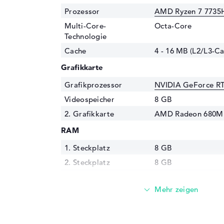
Prozessor
AMD Ryzen 7 7735H
Multi-Core-
Octa-Core
Technologie
Cache
4 - 16 MB (L2/L3-Ca
Grafikkarte
Grafikprozessor
NVIDIA GeForce R
Videospeicher
8 GB
2. Grafikkarte
AMD Radeon 680M
RAM
1. Steckplatz
8 GB
2. Steckplatz
8 GB
Installiert
16 GB
Technologie
DDR5 - 4800 MHZ
Festplatte