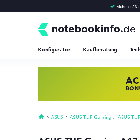
Konfigurator
Kaufberatung
Tec
AC
HP
LE
BONU
JETZ
NOTE
ASUS
ASUS TUF Gaming
ASUS TUF
Startseite