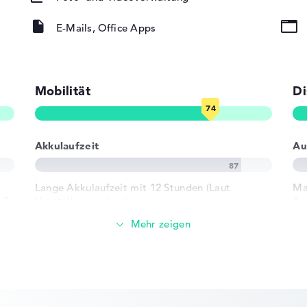
E-Mails, Office Apps
ad, Tastatur
Mobilität
Di
rund)
10/100/1000)
Akkulaufzeit
Au
802.11ax,
02.11n
Lange Akkulaufzeit mit 12 Stunden (Laut
Ma
.2
Herstellerangaben)
Au
Gewicht
 1 x USB 3.2 -
- Typ C
Erhöhtes Gewicht mit 3,3 kg
r USB-C, 1 x
Höhe