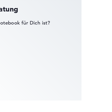
ratung
otebook für Dich ist?
die Datenblätter tausender Notebooks