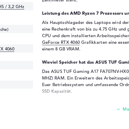
S / 3,2 GHz
Leistung des AMD Ryzen 7 Prozessors un
Als Hauptschlagader des Laptops wird de
eine Rechenkraft von bis zu 4.75 GHz und 
che)
CPU und dem installierten Arbeitsspeich
GeForce RTX 4060
Grafikkarten eine essent
TX 4060
einem 8 GB VRAM.
Wieviel Speicher hat das ASUS TUF G
Das ASUS TUF Gaming A17 FA707NV-HX048W
MHZ) RAM. Ein Erweitern des Arbeitsspeic
Euer Betriebssystem und umfassende Ordne
SSD Kapazität.
Diese Schnittstellen und Funkverbindung
Die Hauptschnittstellen des ASUS TUF G
Typ A (2x), USB 3.2 - Typ C (1x), USB 4.0 -
HDMI 2.1 (1x). Detaillierte Angaben dazu f