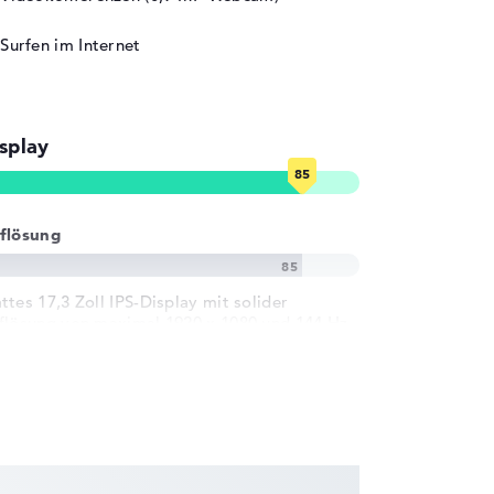
Surfen im Internet
splay
flösung
ttes 17,3 Zoll IPS-Display mit solider
flösung von maximal 1920 x 1080 und 144 Hz