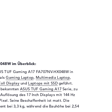
48W im Überblick:
ASUS TUF Gaming A17 FA707NV-HX048W in
 als
Gaming Laptop
,
Multimedia Laptop
,
oll Display
und
Laptops mit SSD
geführt.
r bekannten
ASUS TUF Gaming A17
Serie, zu
 Auflösung des 17 Inch Displays mit 144 Hz
ixel. Seine Beschaffenheit ist matt. Die
ent bei 3,3 kg, während die Bauhöhe bei 2,54