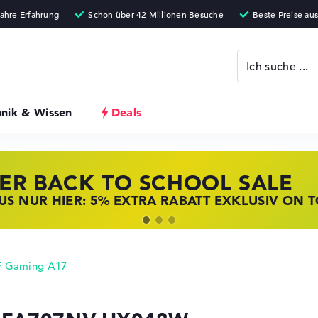
hnik & Wissen
Deals
ER BACK TO SCHOOL SALE
 STORE SSV DEALS
NOVO LAPTOP DEALS
S NUR HIER: 5% EXTRA RABATT EXKLUSIV ON 
T ZUGREIFEN: NOTEBOOKS BEI HP KRÄFTIG RED
BOOKS BEI LENOVO JETZT KRÄFTIG REDUZIERT
 Gaming A17