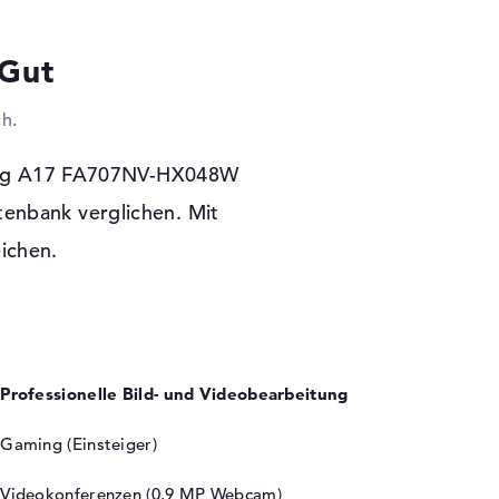
 eurem System beilegen wollen, sollt ihr dies
chkeiten tun. An diese Ports passen auch
 Gut
kräder. Sollte euch das Display des Laptops
egenheit offen dieses Gerät via Kabel mit
h.
u koppeln. Im Internet suchen oder Dateien
 dem ASUS TUF Gaming A17 FA707NV-HX048W
nd WLAN (802.11n) problemlos möglich.
ming A17 FA707NV-HX048W
t im Gehäuse einzuteilen, wird in diesem
tenbank verglichen. Mit
eichen.
 Garantie
 TUF Gaming A17 FA707NV-HX048W startet
rosoft Windows 11 Home (64 Bit) Software-
nach dem Erwerb vorhanden sein sollten,
Service abgesichert.
Professionelle Bild- und Videobearbeitung
Gaming (Einsteiger)
Videokonferenzen (0,9 MP Webcam)