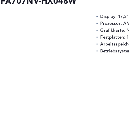
7 FA707NV-HX048W
Display: 17,3"
Prozessor:
AM
Grafikkarte:
N
Festplatten: 
Arbeitsspeic
Betriebssyste