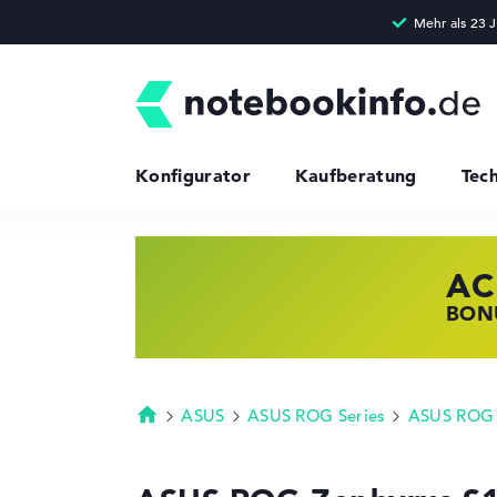
Konfigurator
Kaufberatung
Tec
AC
HP
LE
BONU
JETZ
NOTE
ASUS
ASUS ROG Series
ASUS ROG 
Startseite