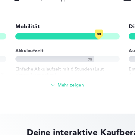
ad, Tastatur
rund)
Mobilität
Di
10/100/1000)
802.11ax,
Akkulaufzeit
Au
02.11n
Einfache Akkulaufzeit mit 6 Stunden (Laut
En
.3
Herstellerangaben)
Au
3 x USB 3.2 -
Gewicht
r USB-C, 1 x
Leicht mit 2 kg
ck
), 1 x
Höhe
-
Deine interaktive Kaufbe