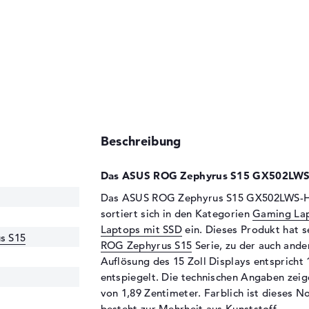
Beschreibung
Das ASUS ROG Zephyrus S15 GX502LWS-
Das ASUS ROG Zephyrus S15 GX502LWS-HF10
sortiert sich in den Kategorien
Gaming La
Laptops mit SSD
ein. Dieses Produkt hat 
s S15
ROG Zephyrus S15
Serie, zu der auch ande
Auflösung des 15 Zoll Displays entspricht 
entspiegelt. Die technischen Angaben zeig
von 1,89 Zentimeter. Farblich ist dieses 
besteht zur Mehrheit aus Kunststoff.