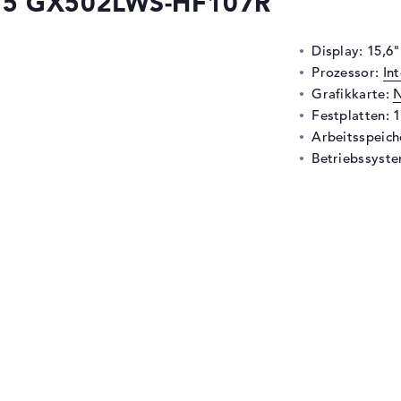
15 GX502LWS-HF107R
Display: 15,6"
Prozessor:
In
Grafikkarte:
N
Festplatten: 
Arbeitsspeic
Betriebssyste