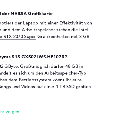
d der NVIDIA Grafikkarte
otiert der Laptop mit einer Effektivität von
 und dem Arbeitsspeicher stehen die Intel
e RTX 2070 Super
Grafikeinheiten mit 8 GB
ephyrus S15 GX502LWS-HF107R?
32 GByte. Größtmöglich dürfen 48 GB in
ndelt es sich um den Arbeitsspeicher-Typ
en dem Betriebssystem könnt ihr eure
Songs und Videos auf einer 1 TB SSD großen
en sind an Bord:
em ASUS ROG Zephyrus S15 GX502LWS-HF107R
azu gehören zum Beispiel Thunderbolt 3 (1x),
C (1x) und HDMI 2.0b (1x). Die installierten