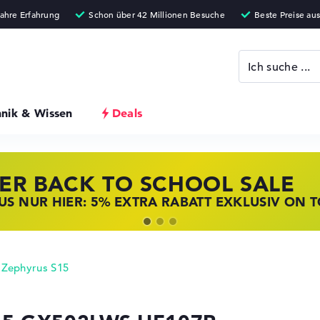
hnik & Wissen
Deals
ER BACK TO SCHOOL SALE
 STORE SSV DEALS
NOVO LAPTOP DEALS
S NUR HIER: 5% EXTRA RABATT EXKLUSIV ON 
T ZUGREIFEN: NOTEBOOKS BEI HP KRÄFTIG RED
BOOKS BEI LENOVO JETZT KRÄFTIG REDUZIERT
Zephyrus S15