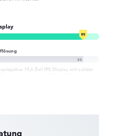
splay
flösung
tspiegeltes 15,6 Zoll IPS-Display mit solider
flösung von maximal 1920 x 1080
ratung