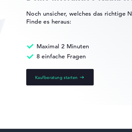
Schlank mit 1,89 cm Höhe
Noch unsicher, welches das richtige N
ot
Finde es heraus:
NVIDIA G-SYNC
-
s, NVIDIA
g,
Maximal 2 Minuten
8 einfache Fragen
olymer
Kaufberatung starten
ks leichter zu vergleichen. Unser Test-Algorithmus analysiert 
Erfahrung in der Notebook-Kaufberatung.
ertungen zusammen:
, Grafikkarte 30%, RAM 15%, Speicher 15%