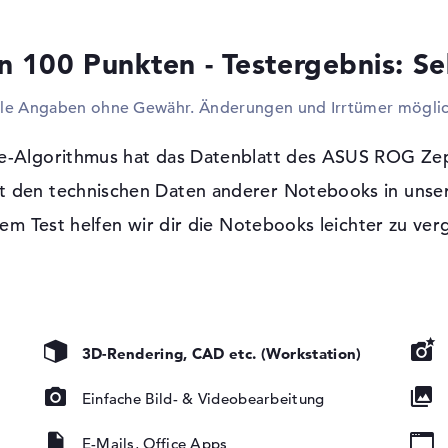
USB-Ports sorgen dafür, dass ihr ohne Pro
optionale HDDs hinzufügen sollt. Auch Ei
n 100 Punkten - Testergebnis: Se
Joysticks sind möglich. Ihr wollt euer Bli
einen Bildschirm, mächtigen Fernseher od
lle Angaben ohne Gewähr. Änderungen und Irrtümer möglic
ist kein Problem. Im Internet surfen oder
dem ASUS ROG Zephyrus S15 GX502LWS-HF
Ethernet) und WLAN (802.11n) schnell ausg
e-Algorithmus hat das Datenblatt des ASUS ROG Z
Partie. Die schlanken Bauhöhen genehmi
t den technischen Daten anderer Notebooks in unse
HF107R kein optisches Lesegerät für CDs,
em Test helfen wir dir die Notebooks leichter zu ver
Windows 10 Betriebssystem und 2 Jahre
t, LED-
Wenn du dich zum Einkauf dieses Laptops e
tung, IPS
Professional (64 Bit) vorinstalliert mit i
YNC
ihr durch 2 Jahre Pick-up & Return-Service 
3D-Rendering, CAD etc. (Workstation)
Einfache Bild- & Videobearbeitung
E-Mails, Office Apps