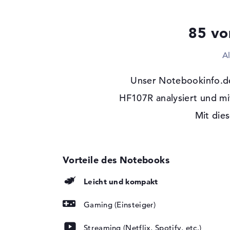
Festplatte
1 TB SSD
Schnittstelle
PCIe
85 vo
Optische Speicher
A
Laufwerks-Typ
ohne Laufwerk
Display
Unser Notebookinfo.d
Display-Typ
HF107R analysiert und mi
15,6" TFT
Max. Auflösung
1920 x 1080
Mit dies
Auflösungstyp
Full-HD
Besonderheiten
Display, entspiegel
Hintergrundbeleuch
Panel, NVIDIA G-S
Audio
Leicht und kompakt
Soundkarte
Smart AMP
Gaming (Einsteiger)
Mikrofon
vorhanden
Streaming (Netflix, Spotify, etc.)
Eingabegeräte