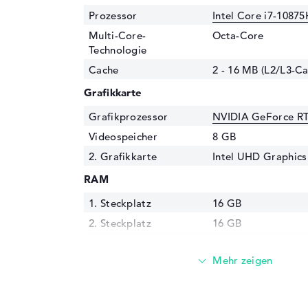
Prozessor
Intel Core i7-10875
Multi-Core-
Octa-Core
Technologie
Cache
2 - 16 MB (L2/L3-Ca
Grafikkarte
Grafikprozessor
NVIDIA GeForce RT
Videospeicher
8 GB
2. Grafikkarte
Intel UHD Graphics
RAM
1. Steckplatz
16 GB
2. Steckplatz
16 GB
Installiert
32 GB
Technologie
DDR4 SDRAM - PC4-
MHz
Festplatte