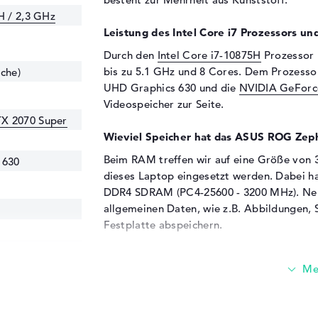
H / 2,3 GHz
Leistung des Intel Core i7 Prozessors un
Durch den
Intel Core i7-10875H
Prozessor r
bis zu 5.1 GHz und 8 Cores. Dem Prozessor
che)
UHD Graphics 630 und die
NVIDIA GeForc
Videospeicher zur Seite.
X 2070 Super
Wieviel Speicher hat das ASUS ROG Z
Beim RAM treffen wir auf eine Größe von 
 630
dieses Laptop eingesetzt werden. Dabei ha
DDR4 SDRAM (PC4-25600 - 3200 MHz). Neb
allgemeinen Daten, wie z.B. Abbildungen, 
Festplatte abspeichern.
Diese Schnittstellen und Funkverbindung
25600 - 3200
Externes Komponenten kannst du mit d
über verschiedene Anschlüsse verbinden. D
USB 3.2 - Typ A (3x), DisplayPort über USB-