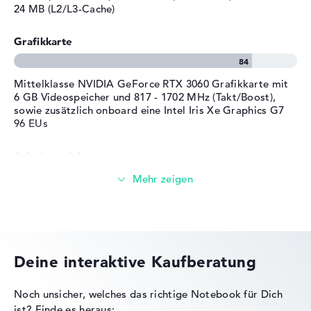
Breite
35,5 cm
24 MB (L2/L3-Cache)
Streaming (Netflix, Spotify, etc.)
Tiefe
24,3 cm
Grafikkarte
Höhe
1,99 cm
E-Mails, Office Apps
Gewicht
1,9 kg
Surfen im Internet
Farbe
schwarz
Mittelklasse NVIDIA GeForce RTX 3060 Grafikkarte mit
6 GB Videospeicher und 817 - 1702 MHz (Takt/Boost),
Betriebssystem / Software
sowie zusätzlich onboard eine Intel Iris Xe Graphics G7
96 EUs
Bereitgestelltes
Microsoft Windows 11 Home
Betriebssystem
(64 Bit)
Arbeitsspeicher
Herstellergarantie
Service & Support
2 Jahre Pick-up & Return-
Großer 16 GB (2 x 8 GB) Arbeitspeicher - DDR5 - 4800
Service
MHZ
Speicher
Deine interaktive Kaufberatung
Großer 1 TB SSD Speicher
Noch unsicher, welches das richtige Notebook für Dich
ist?
Finde es heraus: