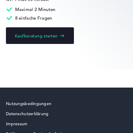
Maximal 2 Minuten
Mobilität
8 einfache Fragen
Kaufberatung starten
Akkulaufzeit
Lange Akkulaufzeit mit 10 Stunden (Laut
Herstellerangaben)
Gewicht
Leicht mit 1,9 kg
Nutzungsbedingungen
Höhe
Datenschutzerklärung
Impressum
Schlank mit 1,99 cm Höhe