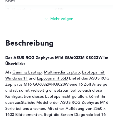
RAM
1. Steckplatz
8 GB
2. Steckplatz
8 GB
Installiert
16 GB
Technologie
DDR5 - 4800 MHZ
Festplatte
Beschreibung
Festplatte
1 TB SSD
Das ASUS ROG Zephyrus M16 GU603ZM-K8023W im
Schnittstelle
PCIe
Überblick:
Optische Speicher
Als
Gaming Laptop
,
Multimedia Laptop
,
Laptops mit
Laufwerks-Typ
ohne Laufwerk
Windows 11
und
Laptops mit SSD
bietet das ASUS ROG
Zephyrus M16 GU603ZM-K8023W eine 16 Zoll Anzeige
Display
und ist somit vielseitig einsetzbar. Sollte euch diese
Display-Typ
16" TFT
Konfiguration dieses Laptops nicht gefallen, könnt ihr
Max. Auflösung
2560 x 1600
euch zusätzliche Modelle der
ASUS ROG Zephyrus M16
Serie bei uns ansehen. Mit einer Auflösung von 2560 x
Auflösungstyp
WQXGA
1600 Bildelementen, liegt die Screen-Diagonale bei 16
Bildwiederholrate
165 Hz