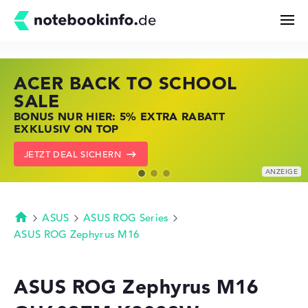
ACER BACK TO SCHOOL
HP STORE SSV DEALS
LENOVO LAPTOP DEALS
Suchen
SALE
JETZT ZUGREIFEN: NOTEBOOKS BEI HP
NOTEBOOKS BEI LENOVO JETZT
BONUS NUR HIER: 5% EXTRA RABATT
KRÄFTIG REDUZIERT
KRÄFTIG REDUZIERT
Konfigurator
EXKLUSIV ON TOP
ZU DEN HP ANGEBOTEN
LENOVO DEALS ZEIGEN
JETZT DEAL SICHERN
Kaufberatung
Technik & Wissen
ASUS
ASUS ROG Series
Startseite
ASUS ROG Zephyrus M16
Deals
ASUS ROG Zephyrus M16
Merkzettel