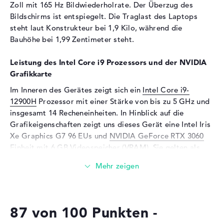
Zoll mit 165 Hz Bildwiederholrate. Der Überzug des
Besonderheiten
Display, entspiegelt, LED-
Bildschirms ist entspiegelt. Die Traglast des Laptops
Hintergrundbeleuchtung, IPS
steht laut Konstrukteur bei 1,9 Kilo, während die
Panel, NVIDIA G-SYNC,
Bauhöhe bei 1,99 Zentimeter steht.
Dolby Vision, Adaptive Sync,
Mini LED, Pantone validiert
Leistung des Intel Core i9 Prozessors und der NVIDIA
Kartenleser
Grafikkarte
Unterstützte Flash-
microSD, microSDHC,
Im Inneren des Gerätes zeigt sich ein
Intel Core i9-
Speicherkarten
microSDXC
12900H
Prozessor mit einer Stärke von bis zu 5 GHz und
insgesamt 14 Recheneinheiten. In Hinblick auf die
Audio
Grafikeigenschaften zeigt uns dieses Gerät eine Intel Iris
Soundkarte
Smart AMP
Xe Graphics G7 96 EUs und
NVIDIA GeForce RTX 3060
Mikrofon
vorhanden
Einheit mit 6 GB Videospeicher (VRAM). Sie gelten als
Hauptantriebe neben dem Rechnkern und RAM.
Webcam
Sensorauflösung
0,9 MP
Wieviel Speicher hat das ASUS ROG Zephyrus M16
GU603ZM-K8023W?
Eingabegeräte
87 von 100 Punkten -
Beim Arbeitsspeicher (RAM) treffen wir auf eine Größe
Eingabegeräte
Multi-Touch-Trackpad,
von 16 GB. Größtmöglich dürfen 4 Gigabyte in dieses