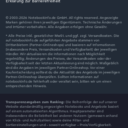
Erklärung zur Barrierefreiheit
Display
© 2003-2026 Notebookinfo.de GmbH. All rights reserved. Angezeigte
Marken gehören ihren jeweiligen Eigentümern. Technische Änderungen
und Irrtümer vorbehalten. Alle Angaben erfolgen ohne Gewähr.
Auflösung
Mit maximal 2560 x 1600 besonders hochauflösendes
entspiegeltes 16 Zoll IPS-Display und 165 Hz
Wie wir testen und bewerten
Wir helfen dir, technische Daten von Notebooks leichter
zu vergleichen. Unser Test-Algorithmus analysiert die
Transparenzangaben zum Ranking:
Die Reihenfolge der auf unserer
Website standardmäßig angezeigten Notebooks und Angebote basiert
Datenblätter tausender Notebooks automatisch –
auf einem automatisierten Algorithmus. Hauptparameter sind
basierend auf über 23 Jahren Erfahrung in der Notebook-
insbesondere die Beliebtheit bei anderen Nutzern (gemessen anhand
von Klick- und Aufrufzahlen) sowie deine Filter- und
Kaufberatung.
Sortiereinstellungen und – soweit verfügbar – Preis/Verfügbarkeit.