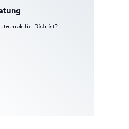
ratung
otebook für Dich ist?
die Datenblätter tausender Notebooks