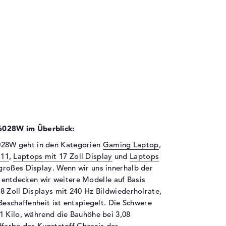
028W im Überblick:
28W geht in den Kategorien
Gaming Laptop
,
 11
,
Laptops mit 17 Zoll Display
und
Laptops
 großes Display. Wenn wir uns innerhalb der
 entdecken wir weitere Modelle auf Basis
8 Zoll Displays mit 240 Hz Bildwiederholrate,
Beschaffenheit ist entspiegelt. Die Schwere
1 Kilo, während die Bauhöhe bei 3,08
dfarbe des Kunststoff Chassis dar.