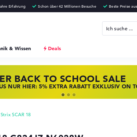
hnik & Wissen
Deals
ER BACK TO SCHOOL SALE
 STORE SSV DEALS
NOVO LAPTOP DEALS
S NUR HIER: 5% EXTRA RABATT EXKLUSIV ON 
T ZUGREIFEN: NOTEBOOKS BEI HP KRÄFTIG RED
BOOKS BEI LENOVO JETZT KRÄFTIG REDUZIERT
Strix SCAR 18