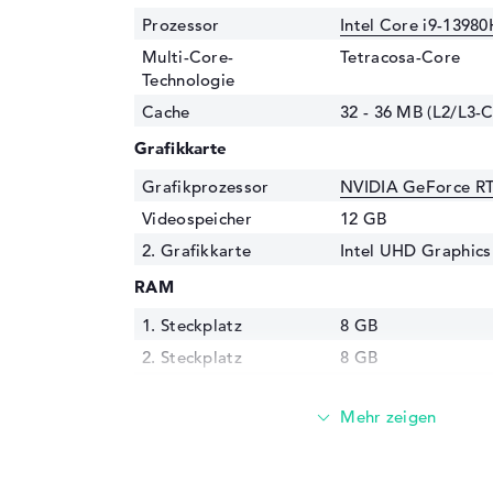
Prozessor
Intel Core i9-1398
Multi-Core-
Tetracosa-Core
Technologie
Cache
32 - 36 MB (L2/L3-
Grafikkarte
Grafikprozessor
NVIDIA GeForce R
Videospeicher
12 GB
2. Grafikkarte
Intel UHD Graphics
RAM
1. Steckplatz
8 GB
2. Steckplatz
8 GB
Installiert
16 GB
Technologie
DDR5 SDRAM PC5-3
Festplatte