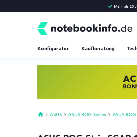
Konfigurator
Kaufberatung
Tec
AC
HP
LE
BONU
JETZ
NOTE
ASUS
ASUS ROG Series
ASUS ROG 
Startseite