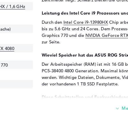
0HX / 1,6 GHz
Leistung des Intel Core i9 Prozessors un
Durch den
Intel Core i9-13980HX
Chip arbe
bis zu 5.6 GHz und 24 Cores. Dem Prozes
Cache)
Graphics 770 und die
NVIDIA GeForce RTX
zur Seite.
TX 4080
Wieviel Speicher hat das ASUS ROG St
Der Arbeitsspeicher (RAM) ist mit 16 GB
 770
PC5-38400 4800 Generation. Maximal kön
werden. Wichtige Dateien, Dokumente, Vid
der vorhandenen 1 TB SSD Festplatte.
Diese Schnittstellen und Funkverbindung
Mit Hilfe wichtiger Anschlüsse in Form von
8400 4800
3.2 - Typ C (1x), DisplayPort über USB-C (2
Komponenten mit dem ASUS ROG Strix SC
Controller, Touchpads, Kopfhörer oder Joys