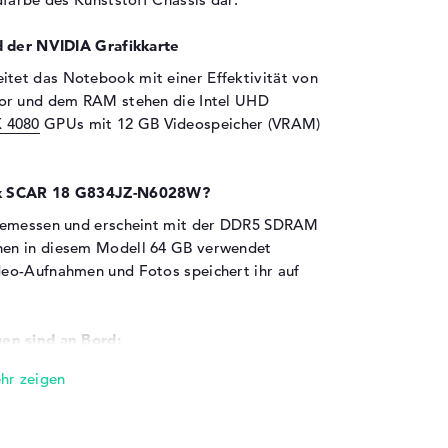
d der NVIDIA Grafikkarte
itet das Notebook mit einer Effektivität von
sor und dem RAM stehen die Intel UHD
 4080
GPUs mit 12 GB Videospeicher (VRAM)
rix SCAR 18 G834JZ-N6028W?
 bemessen und erscheint mit der DDR5 SDRAM
nen in diesem Modell 64 GB verwendet
eo-Aufnahmen und Fotos speichert ihr auf
en sind an Bord:
 Thunderbolt 4 (1x), USB 3.2 - Typ A (2x), USB
x) und HDMI 2.1 (1x) sollt ihr zusätzliche
AR 18 G834JZ-N6028W andocken. Drucker,
ticks? All das klappt an den hier