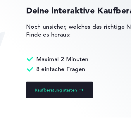
 -
Deine interaktive Kaufbe
ck
Übermäßig hoch mit 3,08 cm Höhe
n)
Noch unsicher, welches das richtige N
Finde es heraus:
R5
rity Chip 2.0
Maximal 2 Minuten
g, Mehrfarbige
8 einfache Fragen
en, NVIDIA G-
isplays,
aytracing
Kaufberatung starten
nen
ks leichter zu vergleichen. Unser Test-Algorithmus analysiert 
Erfahrung in der Notebook-Kaufberatung.