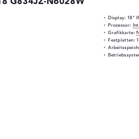
 18 G834JZ-N6028W
Display: 18" 
Prozessor:
In
Grafikkarte:
N
Festplatten: 
Arbeitsspeic
Betriebssyste