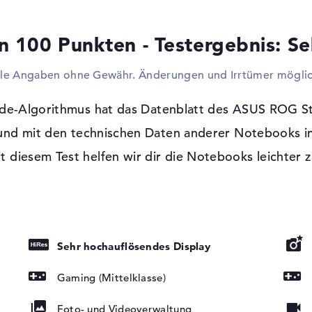
eingebauten USB-Schnittstellen. Zudem kön
von zusätzlichen HDDs oder Hubs upgraden.
n 100 Punkten - Testergebnis: Se
Schnittstellen steht euch der Weg offen e
koppeln. Dazu zählen unter anderem Bea
lle Angaben ohne Gewähr. Änderungen und Irrtümer möglic
oder Dateien im Heimnetzwerk übermittel
G834JZ-N6028W anlässlich Netzwerkkabel (
und WLAN (802.11n) kein Problem. Zudem i
de-Algorithmus hat das Datenblatt des ASUS ROG S
kompakten Maße wurde auf ein optisches L
und mit den technischen Daten anderer Notebooks i
it diesem Test helfen wir dir die Notebooks leichter z
Windows 11 Betriebssystem und 2 Jahre
Mit Microsoft Windows 11 Home (64 Bit) 
Gebrauch beigelegt. Solltet ihr ein Pro
t, LED-
N6028W erhalten, sollt ihr die 2 Jahre Pic
tung, IPS
YNC, HDR,
ne validiert
Sehr hochauflösendes Display
Gaming (Mittelklasse)
Foto- und Videoverwaltung