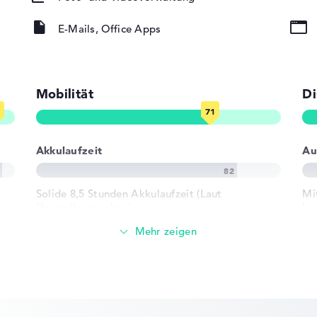
E-Mails, Office Apps
Mobilität
Di
ad, Tastatur
rund)
Akkulaufzeit
Au
t
Solide 8,5 Stunden Akkulaufzeit (Laut
Mi
802.11ax,
,
Herstellerangaben)
ho
02.11n
L3-
Di
Gewicht
2 x USB 3.2 -
Erhöhtes Gewicht mit 3,1 kg
- Typ C
r USB-C, 1 x
Höhe