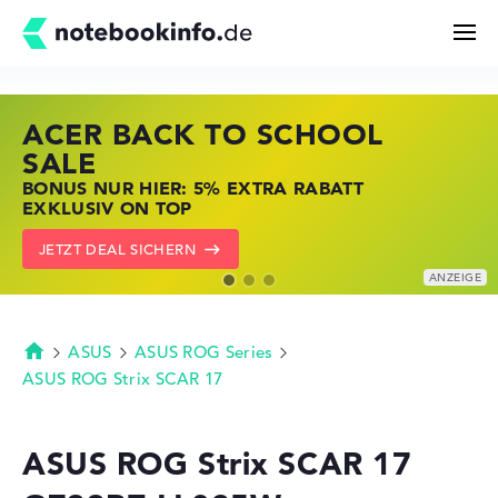
ACER BACK TO SCHOOL
HP STORE SSV DEALS
LENOVO LAPTOP DEALS
Suchen
SALE
JETZT ZUGREIFEN: NOTEBOOKS BEI HP
NOTEBOOKS BEI LENOVO JETZT
BONUS NUR HIER: 5% EXTRA RABATT
KRÄFTIG REDUZIERT
KRÄFTIG REDUZIERT
Konfigurator
EXKLUSIV ON TOP
ZU DEN HP ANGEBOTEN
LENOVO DEALS ZEIGEN
JETZT DEAL SICHERN
Kaufberatung
Technik & Wissen
ASUS
ASUS ROG Series
Startseite
ASUS ROG Strix SCAR 17
Deals
ASUS ROG Strix SCAR 17
Merkzettel