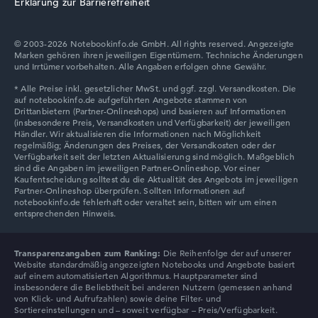
Erklärung zur Barrierefreiheit
Display
© 2003-2026 Notebookinfo.de GmbH. All rights reserved. Angezeigte
Marken gehören ihren jeweiligen Eigentümern. Technische Änderungen
und Irrtümer vorbehalten. Alle Angaben erfolgen ohne Gewähr.
Auflösung
Hochauflösendes mattes 17,3 Zoll IPS-Display, mit einer
Auflösung von maximal 2560 x 1440 und 240 Hz
Wie wir testen und bewerten
Wir helfen dir, technische Daten von Notebooks leichter
zu vergleichen. Unser Test-Algorithmus analysiert die
Transparenzangaben zum Ranking:
Die Reihenfolge der auf unserer
Datenblätter tausender Notebooks automatisch –
Website standardmäßig angezeigten Notebooks und Angebote basiert
basierend auf über 23 Jahren Erfahrung in der Notebook-
auf einem automatisierten Algorithmus. Hauptparameter sind
insbesondere die Beliebtheit bei anderen Nutzern (gemessen anhand
Kaufberatung.
von Klick- und Aufrufzahlen) sowie deine Filter- und
Die Gesamtnote
setzt sich aus drei Teilbewertungen
Sortiereinstellungen und – soweit verfügbar – Preis/Verfügbarkeit.