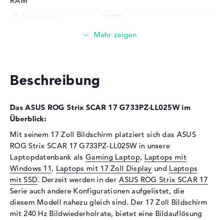
RAM
1. Steckplatz
32 GB
2. Steckplatz
32 GB
Installiert
64 GB
Technologie
DDR5 SDRAM PC5-38400
4800
Beschreibung
Festplatte
Festplatte
2 TB SSD
Das ASUS ROG Strix SCAR 17 G733PZ-LL025W im
Schnittstelle
PCIe
Überblick:
Optische Speicher
Mit seinem 17 Zoll Bildschirm platziert sich das ASUS
ROG Strix SCAR 17 G733PZ-LL025W in unsere
Laufwerks-Typ
ohne Laufwerk
Laptopdatenbank als
Gaming Laptop
,
Laptops mit
Display
Windows 11
,
Laptops mit 17 Zoll Display
und
Laptops
mit SSD
. Derzeit werden in der
ASUS ROG Strix SCAR 17
Display-Typ
17,3" TFT
Serie auch andere Konfigurationen aufgelistet, die
Max. Auflösung
2560 x 1440
diesem Modell nahezu gleich sind. Der 17 Zoll Bildschirm
mit 240 Hz Bildwiederholrate, bietet eine Bildauflösung
Auflösungstyp
2K WQHD