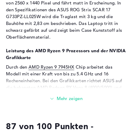
von 2560 x 1440 Pixel und fährt matt in Erscheinung. In
Bildwiederholrate
240 Hz
den Spezifikationen des ASUS ROG Strix SCAR 17
Besonderheiten
Display, matt, LED-
G733PZ-LL025W wird die Traglast mit 3 kg und die
Hintergrundbeleuchtung, IPS
Bauhöhe mit 2,83 cm beschrieben. Das Laptop tritt in
Panel, NVIDIA G-SYNC, HDR,
schwarz gefärbt auf und zeigt beim Case Kunststoff als
Dolby Vision, Pantone
Oberflächenmaterial.
validiert
Audio
Leistung des AMD Ryzen 9 Prozessors und der NVIDIA
Grafikkarte
Soundkarte
Smart AMP
Durch den
Mikrofon
AMD Ryzen 9 7945HX
vorhanden
Chip arbeitet das
Modell mit einer Kraft von bis zu 5.4 GHz und 16
Webcam
Recheneinheiten. Bei den Grafikkarten richtet ASUS auf
Sensorauflösung
0,9 MP
die bekannten AMD Radeon RX Vega 8 (4000/5000) und
NVIDIA GeForce RTX 4080
Chips mit 12 GB VRAM.
Eingabegeräte
Eingabegeräte
Multi-Touch-Trackpad,
Wieviel Speicher hat das ASUS ROG Strix SCAR 17
Tastatur
G733PZ-LL025W?
Tastatur
Beleuchtet (hintergrund)
87 von 100 Punkten -
Das ASUS ROG Strix SCAR 17 G733PZ-LL025W bietet
einen 64 GByte großen DDR5 SDRAM PC5-38400 4800
Netzwerk