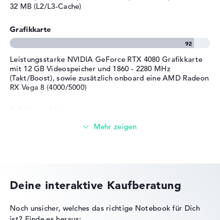
Material
Kunststoff
32 MB (L2/L3-Cache)
Streaming (Netflix, Spotify, etc.)
Farbe
schwarz
Grafikkarte
E-Mails, Office Apps
Betriebssystem / Software
Bereitgestelltes
Microsoft Windows 11 Home
Surfen im Internet
Leistungsstarke NVIDIA GeForce RTX 4080 Grafikkarte
Betriebssystem
(64 Bit)
mit 12 GB Videospeicher und 1860 - 2280 MHz
Herstellergarantie
(Takt/Boost), sowie zusätzlich onboard eine AMD Radeon
RX Vega 8 (4000/5000)
Service & Support
2 Jahre Pick-up & Return-
Service
Arbeitsspeicher
Riesiger Arbeitsspeicher mit 64 GB (2 x 32 GB) - DDR5
SDRAM PC5-38400 4800
Speicher
Deine interaktive Kaufberatung
Großer 2 TB SSD Speicher
Noch unsicher, welches das richtige Notebook für Dich
ist?
Finde es heraus: