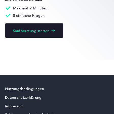
Maximal 2 Minuten
Mobilität
8 einfache Fragen
Kaufberatung starten
Akkulaufzeit
Keine Herstellerangaben zur Akkulaufzeit
Gewicht
Akzeptables Gewicht mit 3 kg
Höhe
Nutzungsbedingungen
Datenschutzerklärung
Etwas größer mit 2,83 cm Höhe
Impressum