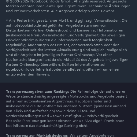
© 2003-2026 Notebookinfo.de GmbH. All rights reserved. Angezeigte
Marken gehören ihren jeweiligen Eigentümern. Technische Änderungen
und Irrtümer vorbehalten. Alle Angaben erfolgen ohne Gewähr.
Auflösung
Entspiegeltes 17,3 Zoll IPS-Display mit solider Auflösung
von maximal 1920 x 1080
Wie wir testen und bewerten
Wir helfen dir, technische Daten von Notebooks leichter
zu vergleichen. Unser Test-Algorithmus analysiert die
Transparenzangaben zum Ranking:
Die Reihenfolge der auf unserer
Datenblätter tausender Notebooks automatisch –
Website standardmäßig angezeigten Notebooks und Angebote basiert
basierend auf über 23 Jahren Erfahrung in der Notebook-
auf einem automatisierten Algorithmus. Hauptparameter sind
insbesondere die Beliebtheit bei anderen Nutzern (gemessen anhand
Kaufberatung.
von Klick- und Aufrufzahlen) sowie deine Filter- und
Die Gesamtnote
setzt sich aus drei Teilbewertungen
Sortiereinstellungen und – soweit verfügbar – Preis/Verfügbarkeit.
zusammen:
Bezahlte Platzierungen kennzeichnen wir als "Anzeige". Provisionen
beeinflussen das standardmäßige Ranking nicht.
Leistung & Speicher (60%):
Prozessor 40%,
Transparenz zur Marktabdeckung:
Wir zeigen Angebote von