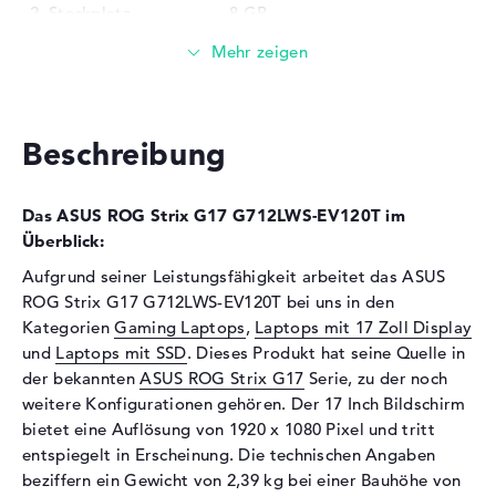
2. Steckplatz
8 GB
Installiert
16 GB
Technologie
DDR4 SDRAM - PC4-25600 -
3200 MHz
Festplatte
Beschreibung
Festplatte
1 TB SSD
Schnittstelle
PCIe
Das ASUS ROG Strix G17 G712LWS-EV120T im
Überblick:
Optische Speicher
Aufgrund seiner Leistungsfähigkeit arbeitet das ASUS
Laufwerks-Typ
ohne Laufwerk
ROG Strix G17 G712LWS-EV120T bei uns in den
Display
Kategorien
Gaming Laptops
,
Laptops mit 17 Zoll Display
und
Laptops mit SSD
. Dieses Produkt hat seine Quelle in
Display-Typ
17,3" TFT
der bekannten
ASUS ROG Strix G17
Serie, zu der noch
Max. Auflösung
1920 x 1080
weitere Konfigurationen gehören. Der 17 Inch Bildschirm
Auflösungstyp
Full-HD
bietet eine Auflösung von 1920 x 1080 Pixel und tritt
entspiegelt in Erscheinung. Die technischen Angaben
Besonderheiten
Display, entspiegelt, LED-
Hintergrundbeleuchtung, IPS
beziffern ein Gewicht von 2,39 kg bei einer Bauhöhe von