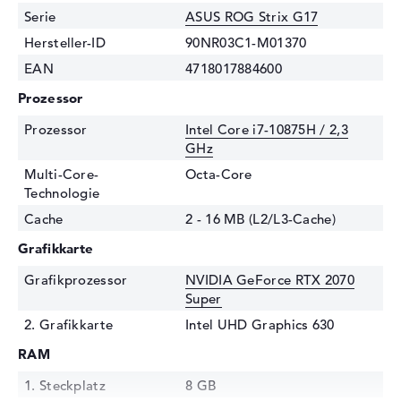
Serie
ASUS ROG Strix G17
Hersteller-ID
90NR03C1-M01370
EAN
4718017884600
Prozessor
Prozessor
Intel Core i7-10875H / 2,3
GHz
Multi-Core-
Octa-Core
Technologie
Cache
2 - 16 MB (L2/L3-Cache)
Grafikkarte
Grafikprozessor
NVIDIA GeForce RTX 2070
Super
2. Grafikkarte
Intel UHD Graphics 630
RAM
1. Steckplatz
8 GB