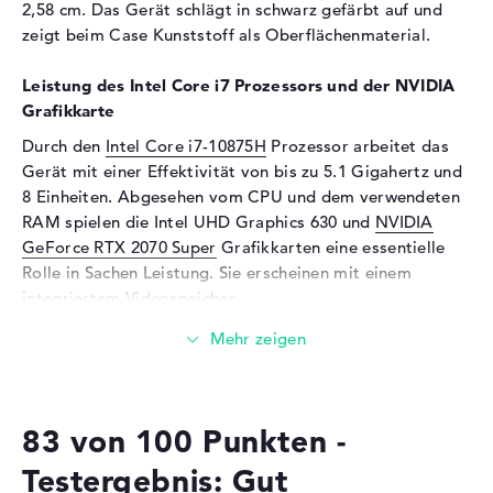
Panel
2,58 cm. Das Gerät schlägt in schwarz gefärbt auf und
zeigt beim Case Kunststoff als Oberflächenmaterial.
Audio
Soundkarte
onboard
Leistung des Intel Core i7 Prozessors und der NVIDIA
Grafikkarte
Mikrofon
vorhanden
Durch den
Intel Core i7-10875H
Prozessor arbeitet das
Eingabegeräte
Gerät mit einer Effektivität von bis zu 5.1 Gigahertz und
Eingabegeräte
Multi-Touch-Trackpad,
8 Einheiten. Abgesehen vom CPU und dem verwendeten
Tastatur
RAM spielen die Intel UHD Graphics 630 und
NVIDIA
Tastatur
Beleuchtet (hintergrund)
GeForce RTX 2070 Super
Grafikkarten eine essentielle
Rolle in Sachen Leistung. Sie erscheinen mit einem
Netzwerk
integriertem Videospeicher.
Netzwerkkarte
Gigabit Ethernet
(10/100/1000)
Wieviel Speicher hat das ASUS ROG Strix G17
WLAN
802.11a, 802.11ac, 802.11ax,
G712LWS-EV120T?
802.11b, 802.11g, 802.11n
Der Arbeitsspeicher (RAM) ist mit 16 GByte bemessen
Bluetooth
Bluetooth 5
83 von 100 Punkten -
und kommt mit der DDR4 SDRAM (PC4-25600 - 3200
MHz) Technik. Maximal dürfen in diesem Modell 32 GB
Erweiterung / Konnektivität
Testergebnis: Gut
verbaut werden. Die Speichergröße dieses Laptops endet