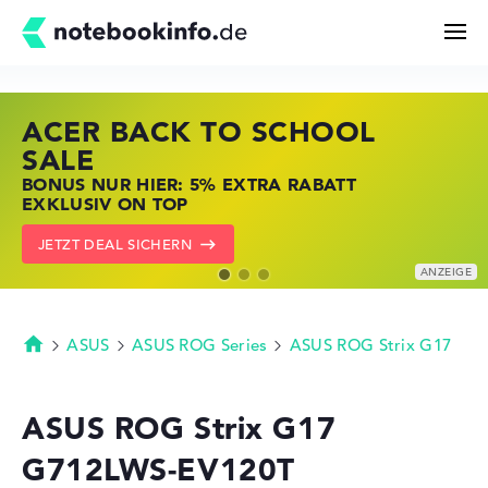
ACER BACK TO SCHOOL
HP STORE SSV DEALS
LENOVO LAPTOP DEALS
Suchen
SALE
JETZT ZUGREIFEN: NOTEBOOKS BEI HP
NOTEBOOKS BEI LENOVO JETZT
BONUS NUR HIER: 5% EXTRA RABATT
KRÄFTIG REDUZIERT
KRÄFTIG REDUZIERT
Konfigurator
EXKLUSIV ON TOP
ZU DEN HP ANGEBOTEN
LENOVO DEALS ZEIGEN
JETZT DEAL SICHERN
Kaufberatung
Technik & Wissen
ASUS
ASUS ROG Series
ASUS ROG Strix G17
Startseite
Deals
ASUS ROG Strix G17
G712LWS-EV120T
Merkzettel