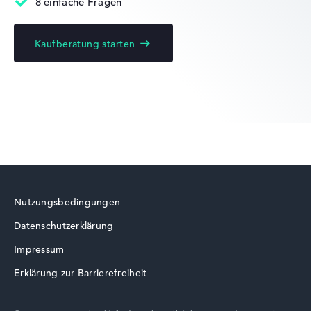
8 einfache Fragen
Kaufberatung starten
Akkulaufzeit
Keine Herstellerangaben zur Akkulaufzeit
Gewicht
Moderates Gewicht mit 2,39 kg
Höhe
Nutzungsbedingungen
Datenschutzerklärung
Etwas größer mit 2,58 cm Höhe
Impressum
Erklärung zur Barrierefreiheit
Display