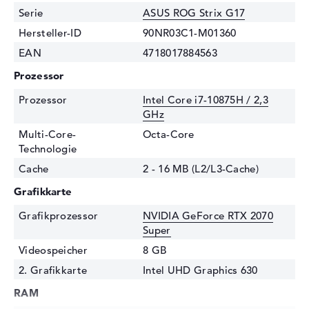
Serie
ASUS ROG Strix G17
Hersteller-ID
90NR03C1-M01360
EAN
4718017884563
Prozessor
Prozessor
Intel Core i7-10875H / 2,3
GHz
Multi-Core-
Octa-Core
Technologie
Cache
2 - 16 MB (L2/L3-Cache)
Grafikkarte
Grafikprozessor
NVIDIA GeForce RTX 2070
Super
Videospeicher
8 GB
2. Grafikkarte
Intel UHD Graphics 630
RAM