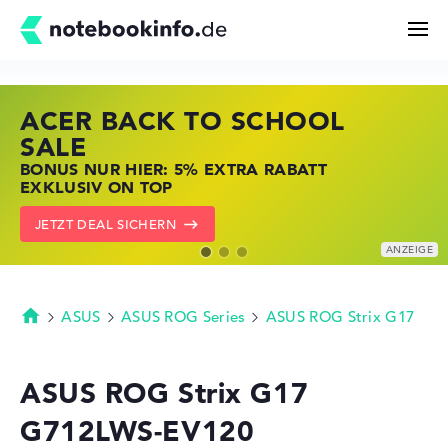
ACER BACK TO SCHOOL
HP STORE SSV DEALS
LENOVO LAPTOP DEALS
Suchen
SALE
JETZT ZUGREIFEN: NOTEBOOKS BEI HP
NOTEBOOKS BEI LENOVO JETZT
BONUS NUR HIER: 5% EXTRA RABATT
KRÄFTIG REDUZIERT
KRÄFTIG REDUZIERT
Konfigurator
EXKLUSIV ON TOP
ZU DEN HP ANGEBOTEN
LENOVO DEALS ZEIGEN
JETZT DEAL SICHERN
Kaufberatung
Technik & Wissen
ASUS
ASUS ROG Series
ASUS ROG Strix G17
Startseite
Deals
ASUS ROG Strix G17
G712LWS-EV120
Merkzettel