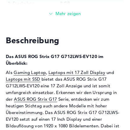
1. Steckplatz
8 GB
2. Steckplatz
8 GB
Installiert
16 GB
Technologie
DDR4 SDRAM - PC4-25600 -
3200 MHz
Beschreibung
Festplatte
Festplatte
1 TB SSD
Das ASUS ROG Strix G17 G712LWS-EV120 im
Schnittstelle
PCIe
Überblick:
Optische Speicher
Als
Gaming Laptop
,
Laptops mit 17 Zoll Display
und
Laptops mit SSD
bietet das ASUS ROG Strix G17
Laufwerks-Typ
ohne Laufwerk
G712LWS-EV120 eine 17 Zoll Anzeige und ist somit
Display
umfangreich einsetzbar. Erkennen wir den Ursprung in
der
ASUS ROG Strix G17
Serie, entdecken wir zum
Display-Typ
17,3" TFT
heutigen Stichtag auch andere Modelle mit hoher
Max. Auflösung
1920 x 1080
Übereinstimmung. Das ASUS ROG Strix G17 G712LWS-
EV120 setzt auf einen 17 Inch Display und einer
Auflösungstyp
Full-HD
Bildauflösung von 1920 x 1080 Bildelementen. Dabei ist
Besonderheiten
Display, entspiegelt, LED-