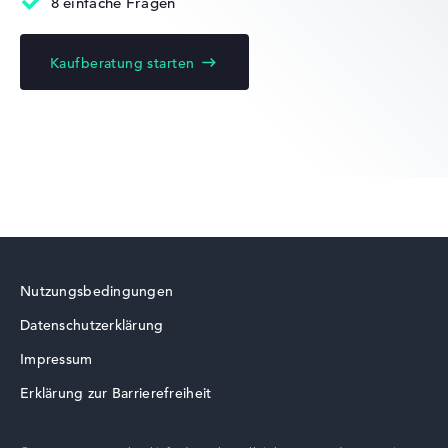
8 einfache Fragen
Kaufberatung starten
Akkulaufzeit
Keine Herstellerangaben zur Akkulaufzeit
Gewicht
Moderates Gewicht mit 2,39 kg
Höhe
Nutzungsbedingungen
Datenschutzerklärung
Etwas größer mit 2,58 cm Höhe
Impressum
Erklärung zur Barrierefreiheit
Display