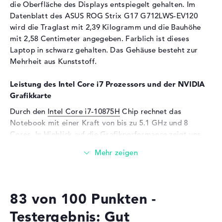
die Oberfläche des Displays entspiegelt gehalten. Im
Hintergrundbeleuchtung, IPS
Datenblatt des ASUS ROG Strix G17 G712LWS-EV120
Panel
wird die Traglast mit 2,39 Kilogramm und die Bauhöhe
Audio
mit 2,58 Centimeter angegeben. Farblich ist dieses
Laptop in schwarz gehalten. Das Gehäuse besteht zur
Soundkarte
Smart AMP
Mehrheit aus Kunststoff.
Mikrofon
vorhanden
Eingabegeräte
Leistung des Intel Core i7 Prozessors und der NVIDIA
Grafikkarte
Eingabegeräte
Multi-Touch-Trackpad,
Tastatur
Durch den
Intel Core i7-10875H
Chip rechnet das
Notebook mit einer Kraft von bis zu 5.1 GHz und 8
Tastatur
Beleuchtet (hintergrund)
Cores. In Hinblick auf die Grafikperformance zeigt uns
Netzwerk
dieses Gerät eine Intel UHD Graphics 630 und
NVIDIA
GeForce RTX 2070 Super
Netzwerkkarte
Einheit mit 8 GB
Gigabit Ethernet
(10/100/1000)
VArbeitsspeicher. Sie gelten als Kernkomponenten neben
dem Rechnkern und RAM.
WLAN
802.11a, 802.11ac, 802.11ax,
802.11b, 802.11g, 802.11n
83 von 100 Punkten -
Wieviel Speicher hat das ASUS ROG Strix G17
Bluetooth
Bluetooth 5
Testergebnis: Gut
G712LWS-EV120?