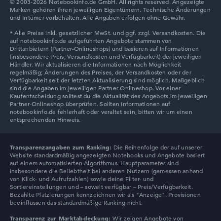
© 2003-2026 Notebookinfo.de GmbH. All rights reserved. Angezeigte
Marken gehören ihren jeweiligen Eigentümern. Technische Änderungen
und Irrtümer vorbehalten. Alle Angaben erfolgen ohne Gewähr.
Auflösung
Entspiegeltes 17,3 Zoll IPS-Display mit solider Auflösung
von maximal 1920 x 1080
Wie wir testen und bewerten
Wir helfen dir, technische Daten von Notebooks leichter
zu vergleichen. Unser Test-Algorithmus analysiert die
Transparenzangaben zum Ranking:
Die Reihenfolge der auf unserer
Datenblätter tausender Notebooks automatisch –
Website standardmäßig angezeigten Notebooks und Angebote basiert
basierend auf über 23 Jahren Erfahrung in der Notebook-
auf einem automatisierten Algorithmus. Hauptparameter sind
insbesondere die Beliebtheit bei anderen Nutzern (gemessen anhand
Kaufberatung.
von Klick- und Aufrufzahlen) sowie deine Filter- und
Die Gesamtnote
setzt sich aus drei Teilbewertungen
Sortiereinstellungen und – soweit verfügbar – Preis/Verfügbarkeit.
zusammen:
Bezahlte Platzierungen kennzeichnen wir als "Anzeige". Provisionen
beeinflussen das standardmäßige Ranking nicht.
Leistung & Speicher (60%):
Prozessor 40%,
Transparenz zur Marktabdeckung:
Wir zeigen Angebote von