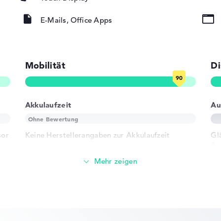
E-Mails, Office Apps
Mobilität
Di
ad, Multi-
ur
rund)
Akkulaufzeit
Au
802.11ax,
sor
Keine Herstellerangaben zur Akkulaufzeit
Gl
02.11n
Au
Gewicht
1 x USB 2.0 -
Leicht mit 1,52 kg
- Typ C
er USB-C
Höhe
-