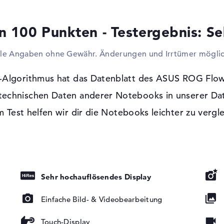
Touchpads, Keyboards und Gamepads. Sollt
ausreichend sein, steht euch die Möglichk
n 100 Punkten - Testergebnis: Se
TV, Monitor oder Projektor zu verwenden. 
verbundene, geringe Maße erlauben in die
lle Angaben ohne Gewähr. Änderungen und Irrtümer möglic
dennoch per USB gekoppelt werden.
Windows 11 Betriebssystem und 2 Jahre
-Algorithmus hat das Datenblatt des ASUS ROG F
Beim Einkauf ist Microsoft Windows 11 Hom
 technischen Daten anderer Notebooks in unserer Da
installiert. Wenn ihr euch für den Kauf
 Test helfen wir dir die Notebooks leichter zu vergl
 glänzend, LED-
entscheidet, steht euch eine 2 Jahre Garant
tung, IPS
 farbkalibriert
Sehr hochauflösendes Display
Einfache Bild- & Videobearbeitung
Touch-Display