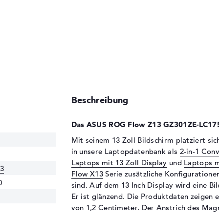
Beschreibung
Das ASUS ROG Flow Z13 GZ301ZE-LC175
Mit seinem 13 Zoll Bildschirm platziert
in unsere Laptopdatenbank als
2-in-1 Con
Laptops mit 13 Zoll Display
und
Laptops m
3
Flow X13
Serie zusätzliche Konfigurationen
0
sind. Auf dem 13 Inch Display wird eine Bi
Er ist glänzend. Die Produktdaten zeigen e
von 1,2 Centimeter. Der Anstrich des Mag