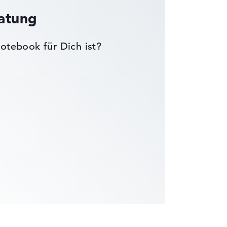
ratung
otebook für Dich ist?
die Datenblätter tausender Notebooks