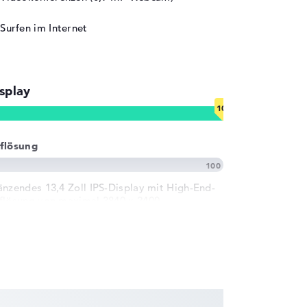
Surfen im Internet
splay
flösung
änzendes 13,4 Zoll IPS-Display mit High-End-
flösung von maximal 3840 x 2400