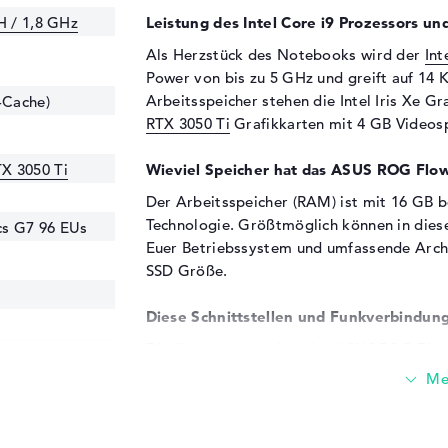
H / 1,8 GHz
Leistung des Intel Core i9 Prozessors un
Als Herzstück des Notebooks wird der
Int
Power von bis zu 5 GHz und greift auf 14
Arbeitsspeicher stehen die Intel Iris Xe G
-Cache)
RTX 3050 Ti
Grafikkarten mit 4 GB Videos
X 3050 Ti
Wieviel Speicher hat das ASUS ROG Fl
Der Arbeitsspeicher (RAM) ist mit 16 GB b
Technologie. Größtmöglich können in die
ics G7 96 EUs
Euer Betriebssystem und umfassende Archiv
SSD Größe.
Diese Schnittstellen und Funkverbindung
Die Kernschnittstellen des ASUS ROG Fl
Z
(1x), USB 2.0 - Typ A (1x), USB 3.1 - Typ C
Detaillierte Angaben dazu findet ihr In den
Speichersticks, MicroSD-Leser oder Scanne
dies mit den verwendeten USB-Schnittstell