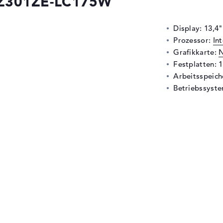
GZ301ZE-LC175W
Display: 13,4
Prozessor:
In
Grafikkarte:
N
Festplatten: 
Arbeitsspeic
Betriebssyste