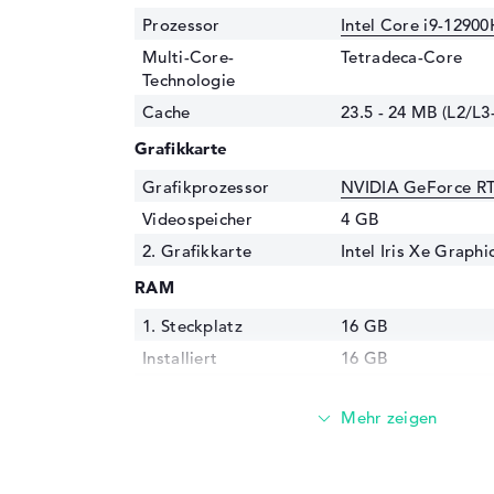
Prozessor
Intel Core i9-12900
Multi-Core-
Tetradeca-Core
Technologie
Cache
23.5 - 24 MB (L2/L3
Grafikkarte
Grafikprozessor
NVIDIA GeForce RT
Videospeicher
4 GB
2. Grafikkarte
Intel Iris Xe Graph
RAM
1. Steckplatz
16 GB
Installiert
16 GB
Technologie
LPDDR5 - 6400MH
Festplatte
Festplatte
1 TB SSD