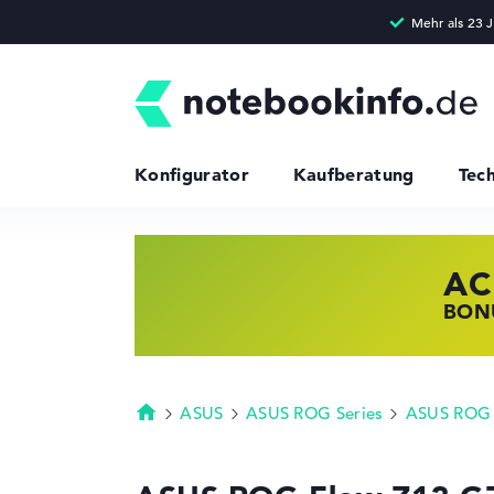
Konfigurator
Kaufberatung
Tec
AC
HP
LE
BONU
JETZ
NOTE
ASUS
ASUS ROG Series
ASUS ROG 
Startseite