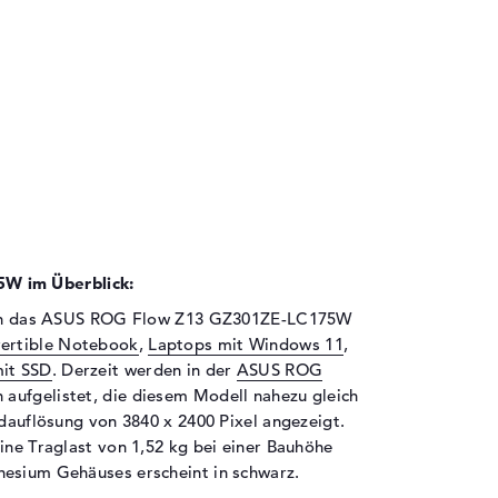
W im Überblick:
 sich das ASUS ROG Flow Z13 GZ301ZE-LC175W
vertible Notebook
,
Laptops mit Windows 11
,
it SSD
. Derzeit werden in der
ASUS ROG
 aufgelistet, die diesem Modell nahezu gleich
ldauflösung von 3840 x 2400 Pixel angezeigt.
ine Traglast von 1,52 kg bei einer Bauhöhe
nesium Gehäuses erscheint in schwarz.