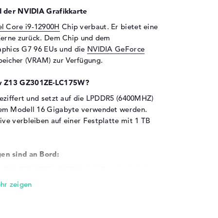
d der NVIDIA Grafikkarte
el Core i9-12900H
Chip verbaut. Er bietet eine
 Kerne zurück. Dem Chip und dem
raphics G7 96 EUs und die
NVIDIA GeForce
peicher (VRAM) zur Verfügung.
ow Z13 GZ301ZE-LC175W?
eziffert und setzt auf die LPDDR5 (6400MHZ)
sem Modell 16 Gigabyte verwendet werden.
e verbleiben auf einer Festplatte mit 1 TB
en sind an Bord:
ow Z13 GZ301ZE-LC175W sind Thunderbolt 4
 (1x) und DisplayPort über USB-C (2x).
 Spezifikationen. Solltet ihr Geräte wie
r eurem System angliedern wollen, dürft ihr
en tun. An diese Ports passen auch bekannte