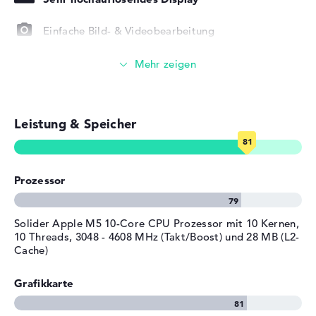
Bereitgestelltes
macOS
Betriebssystem
Einfache Bild- & Videobearbeitung
Foto- und Videoverwaltung
Videokonferenzen (12 MP Webcam)
Leistung & Speicher
Streaming (Netflix, Spotify, etc.)
E-Mails, Office Apps
Prozessor
Surfen im Internet
Solider Apple M5 10-Core CPU Prozessor mit 10 Kernen,
10 Threads, 3048 - 4608 MHz (Takt/Boost) und 28 MB (L2-
Cache)
Grafikkarte