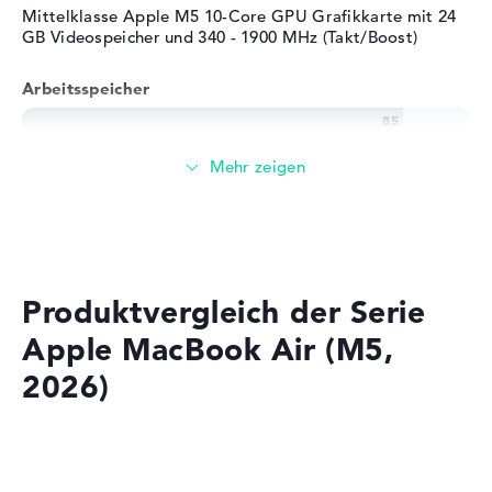
Mittelklasse Apple M5 10-Core GPU Grafikkarte mit 24
GB Videospeicher und 340 - 1900 MHz (Takt/Boost)
Arbeitsspeicher
Großer 16 GB Arbeitspeicher - LPDDR5X - 9600 MHZ
Speicher
Mittelgroßer 512 GB SSD Speicher
Produktvergleich der Serie
Apple MacBook Air (M5,
Mobilität
2026)
Akkulaufzeit