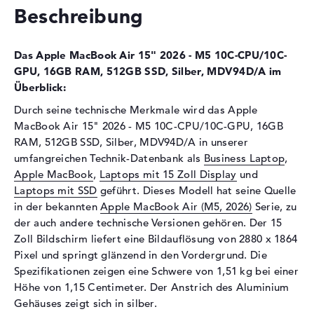
Beschreibung
Schnittstelle
PCIe
Optische Speicher
Das Apple MacBook Air 15" 2026 - M5 10C-CPU/10C-
Laufwerks-Typ
ohne Laufwerk
GPU, 16GB RAM, 512GB SSD, Silber, MDV94D/A im
Display
Überblick:
Durch seine technische Merkmale wird das Apple
Display-Typ
15,3" TFT
MacBook Air 15" 2026 - M5 10C-CPU/10C-GPU, 16GB
Max. Auflösung
2880 x 1864
RAM, 512GB SSD, Silber, MDV94D/A in unserer
Besonderheiten
Display, glänzend, LED-
umfangreichen Technik-Datenbank als
Business Laptop
,
Hintergrundbeleuchtung, IPS
Apple MacBook
,
Laptops mit 15 Zoll Display
und
Panel, True Tone, DCI-P3
Laptops mit SSD
geführt. Dieses Modell hat seine Quelle
Audio
in der bekannten
Apple MacBook Air (M5, 2026)
Serie, zu
der auch andere technische Versionen gehören. Der 15
Soundkarte
Dolby Atmos
Zoll Bildschirm liefert eine Bildauflösung von 2880 x 1864
Webcam
Pixel und springt glänzend in den Vordergrund. Die
Spezifikationen zeigen eine Schwere von 1,51 kg bei einer
Sensorauflösung
12 MP
Höhe von 1,15 Centimeter. Der Anstrich des Aluminium
Eingabegeräte
Gehäuses zeigt sich in silber.