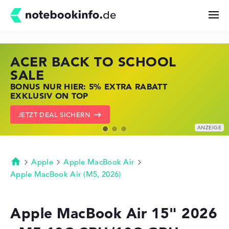
ACER BACK TO SCHOOL
HP STORE SSV DEALS
LENOVO LAPTOP DEALS
Suchen
SALE
JETZT ZUGREIFEN: NOTEBOOKS BEI HP
NOTEBOOKS BEI LENOVO JETZT
BONUS NUR HIER: 5% EXTRA RABATT
KRÄFTIG REDUZIERT
KRÄFTIG REDUZIERT
Konfigurator
EXKLUSIV ON TOP
ZU DEN HP ANGEBOTEN
LENOVO DEALS ZEIGEN
JETZT DEAL SICHERN
Kaufberatung
Technik & Wissen
Apple
Apple MacBook Air
Startseite
Apple MacBook Air (M5, 2026)
Deals
Apple MacBook Air 15" 2026
Merkzettel