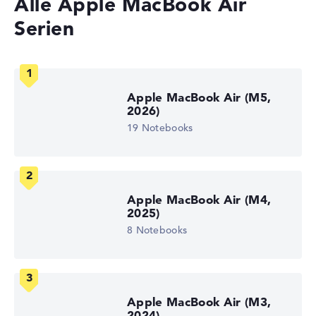
Alle Apple MacBook Air
1,23 kg
Prozessor
Serien
Apple M5 10-Core CPU
Prozessor-Taktfrequenz
3048 - 4608 MHz (Takt/Boost)
Prozessor-Kerne
10
Apple MacBook Air (M5,
Prozessor-Technologie
2026)
Deca-Core
Prozessor-Cache
19 Notebooks
28 MB (L2-Cache)
Grafikkarte
⁠Apple M5 8-Core GPU
Laufwerk
ohne Laufwerk
Apple MacBook Air (M4,
Betriebssystem
2025)
macOS
8 Notebooks
Notebook anzeigen
Apple MacBook Air (M3,
2024)