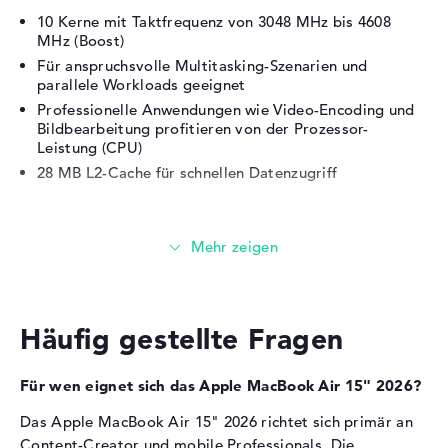
Betriebszeit (bis zu)
18 Std.
10 Kerne mit Taktfrequenz von 3048 MHz bis 4608
Allgemein
MHz (Boost)
Für anspruchsvolle Multitasking-Szenarien und
Breite
34,04 cm
parallele Workloads geeignet
Tiefe
23,76 cm
Professionelle Anwendungen wie Video-Encoding und
Bildbearbeitung profitieren von der Prozessor-
Höhe
1,15 cm
Leistung (CPU)
Gewicht
1,51 kg
28 MB L2-Cache für schnellen Datenzugriff
Material
Aluminium
Grafikkarte
Farbe
silber
Betriebssystem / Software
Die
Apple M5 10-Core GPU
übernimmt die
Bereitgestelltes
macOS
Grafikberechnung.
Betriebssystem
Häufig gestellte Fragen
24 GB gemeinsamer Videospeicher (Unified Memory)
Der Grafikchip eignet sich für 4K-Video-Editing und
3D-Rendering
Für wen eignet sich das Apple MacBook Air 15" 2026?
Raytracing-Unterstützung für realistische Licht- und
Das Apple MacBook Air 15" 2026 richtet sich primär an
Schatteneffekte
Content-Creator und mobile Professionals. Die