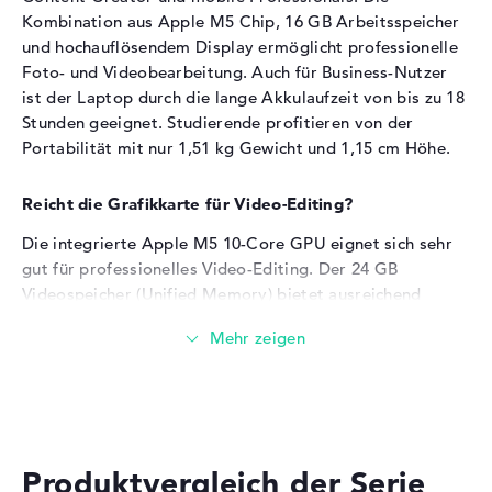
Taktfrequenz von 340 MHz bis 1900 MHz
Kombination aus Apple M5 Chip, 16 GB Arbeitsspeicher
und hochauflösendem Display ermöglicht professionelle
Arbeitsspeicher
Foto- und Videobearbeitung. Auch für Business-Nutzer
ist der Laptop durch die lange Akkulaufzeit von bis zu 18
Das Notebook verfügt über 16 GB LPDDR5X-
Stunden geeignet. Studierende profitieren von der
Arbeitsspeicher.
Portabilität mit nur 1,51 kg Gewicht und 1,15 cm Höhe.
Speichertaktfrequenz von 9600 MHz für schnellen
Reicht die Grafikkarte für Video-Editing?
Datenzugriff
Mehrere parallele Programme und Browser-Tabs laufen
Die integrierte Apple M5 10-Core GPU eignet sich sehr
problemlos
gut für professionelles Video-Editing. Der 24 GB
Das Speichermodul eignet sich für professionelle Foto-
Videospeicher (Unified Memory) bietet ausreichend
Workflows und Multitasking
Kapazität für 4K-Projekte in Final Cut Pro und Adobe
Unified Memory-Architektur ermöglicht
Premiere Pro. Die GPU-Beschleunigung unterstützt H.264
Datenaustausch zwischen Prozessor (CPU) und
und H.265 Codecs für effizientes Rendering. Auch
Grafikkarte (GPU)
Farbkorrektur und Effekte profitieren von der
Grafikleistung. Für 8K-Video-Editing sind
Speicher
leistungsstärkere MacBook Pro Modelle
empfehlenswerter.
Produktvergleich der Serie
Eine 1 TB PCIe-SSD dient als Festplatte.