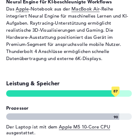
Neural Engine für KI-beschleunigte Workflows
Bluetooth
Bluetooth 6.0
Das
Apple
-Notebook aus der
MacBook Air
-Reihe
integriert Neural Engine für maschinelles Lernen und KI-
Erweiterung / Konnektivität
Aufgaben. Raytracing-Unterstützung ermöglicht
Schnittstellen
2 x Thunderbolt 4
realistische 3D-Visualisierungen und Gaming. Die
Video
2 x DisplayPort über
Hardware-Ausstattung positioniert das Gerät im
Thunderbolt 4
Premium-Segment für anspruchsvolle mobile Nutzer.
Thunderbolt 4 Anschlüsse ermöglichen schnelle
Audio
1 x 2-in-1 Audio Jack
Datenübertragung und externe 6K-Displays.
(Kopfhörer/Mikrofon)
Verschiedenes
Integrierte Sicherheit
Touch ID
Leistung & Speicher
Sonstiges
Force Touch Trackpad, KI-
Chip, Raytracing,
Umgebungslichtsensor
Prozessor
Stromversorgung
Akku
Lithium Polymer
Der Laptop ist mit dem
Apple M5 10-Core CPU
Kapazität
66,5 Wh
ausgestattet.