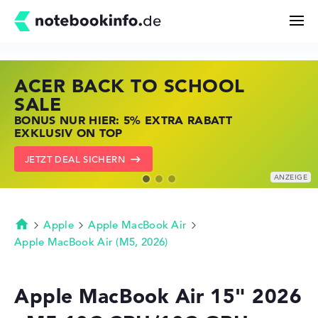
ACER BACK TO SCHOOL
HP STORE SSV DEALS
LENOVO LAPTOP DEALS
Suchen
SALE
JETZT ZUGREIFEN: NOTEBOOKS BEI HP
NOTEBOOKS BEI LENOVO JETZT
BONUS NUR HIER: 5% EXTRA RABATT
KRÄFTIG REDUZIERT
KRÄFTIG REDUZIERT
Konfigurator
EXKLUSIV ON TOP
ZU DEN HP ANGEBOTEN
LENOVO DEALS ZEIGEN
JETZT DEAL SICHERN
Kaufberatung
Technik & Wissen
Apple
Apple MacBook Air
Startseite
Apple MacBook Air (M5, 2026)
Deals
Apple MacBook Air 15" 2026
Merkzettel