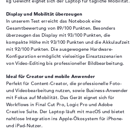
kg Gewicht eignet sich der Laptop für tägliche Mobilität.
Max. Auflösung
2880 x 1864
Besonderheiten
Display, glänzend, LED-
Display und Mobilität überzeugen
Hintergrundbeleuchtung, IPS
In unserem Test erreicht das Notebook eine
Panel, True Tone, DCI-P3
Gesamtbewertung von 89/100 Punkten. Besonders
Audio
überzeugen das Display mit 93/100 Punkten, die
kompakte Höhe mit 93/100 Punkten und die Akkulaufzeit
Soundkarte
Dolby Atmos
mit 92/100 Punkten. Die ausgewogene Hardware-
Webcam
Konfiguration ermöglicht vielseitige Einsatzszenarien
von Video-Editing bis professioneller Bildbearbeitung.
Sensorauflösung
12 MP
Eingabegeräte
Ideal für Creator und mobile Anwender
Perfekt für Content-Creator, die professionelle Foto-
Eingabegeräte
Multi-Touch-Trackpad,
und Videobearbeitung nutzen, sowie Business-Anwender
Tastatur
mit Fokus auf Mobilität. Das Gerät eignet sich für
Tastatur
Beleuchtet (hintergrund)
Workflows in Final Cut Pro, Logic Pro und Adobe
Netzwerk
Creative Suite. Der Laptop läuft mit macOS und bietet
nahtlose Integration ins Apple-Ökosystem für iPhone-
WLAN
802.11a, 802.11ac, 802.11ax,
und iPad-Nutzer.
802.11b, 802.11be, 802.11g,
802.11n