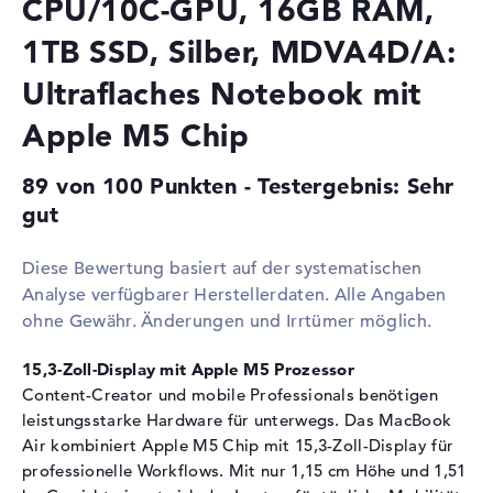
CPU/10C-GPU, 16GB RAM,
Grafikkarte
Grafikprozessor
Apple M5 10-Core GPU
1TB SSD, Silber, MDVA4D/A:
Videospeicher
24 GB
Ultraflaches Notebook mit
RAM
Apple M5 Chip
1. Steckplatz
16 GB
Installiert
16 GB
89 von 100 Punkten - Testergebnis: Sehr
gut
Technologie
LPDDR5X - 9600 MHZ
Festplatte
Diese Bewertung basiert auf der systematischen
Festplatte
1 TB SSD
Analyse verfügbarer Herstellerdaten. Alle Angaben
Schnittstelle
PCIe
ohne Gewähr. Änderungen und Irrtümer möglich.
Optische Speicher
15,3-Zoll-Display mit Apple M5 Prozessor
Laufwerks-Typ
ohne Laufwerk
Content-Creator und mobile Professionals benötigen
leistungsstarke Hardware für unterwegs. Das MacBook
Display
Air kombiniert Apple M5 Chip mit 15,3-Zoll-Display für
Display-Typ
15,3" TFT
professionelle Workflows. Mit nur 1,15 cm Höhe und 1,51