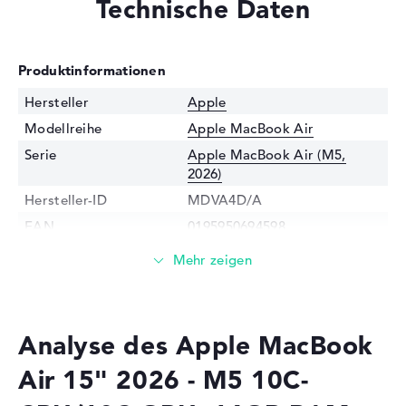
Technische Daten
Produktinformationen
Hersteller
Apple
Modellreihe
Apple MacBook Air
Serie
Apple MacBook Air (M5,
2026)
Hersteller-ID
MDVA4D/A
EAN
0195950694598
Prozessor
Prozessor
Apple M5 10-Core CPU /
3048 MHz
Multi-Core-
Deca-Core
Analyse des Apple MacBook
Technologie
Air 15" 2026 - M5 10C-
Cache
28 MB (L2-Cache)