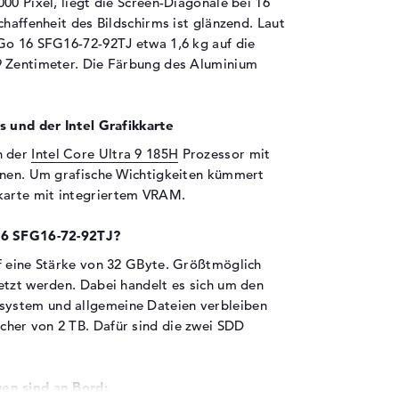
00 Pixel, liegt die Screen-Diagonale bei 16
chaffenheit des Bildschirms ist glänzend. Laut
Go 16 SFG16-72-92TJ etwa 1,6 kg auf die
9 Zentimeter. Die Färbung des Aluminium
s und der Intel Grafikkarte
h der
Intel Core Ultra 9 185H
Prozessor mit
ernen. Um grafische Wichtigkeiten kümmert
karte mit integriertem VRAM.
 16 SFG16-72-92TJ?
f eine Stärke von 32 GByte. Größtmöglich
etzt werden. Dabei handelt es sich um den
ystem und allgemeine Dateien verbleiben
her von 2 TB. Dafür sind die zwei SDD
en sind an Bord: