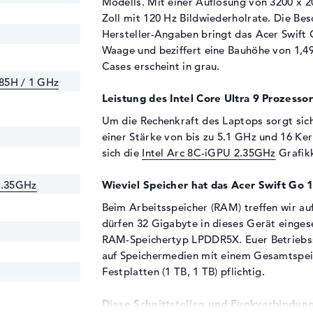
Modells. Mit einer Auflösung von 3200 x 20
Zoll mit 120 Hz Bildwiederholrate. Die Bes
Hersteller-Angaben bringt das Acer Swift 
Waage und beziffert eine Bauhöhe von 1,4
Cases erscheint in grau.
185H / 1 GHz
Leistung des Intel Core Ultra 9 Prozessor
Um die Rechenkraft des Laptops sorgt sic
einer Stärke von bis zu 5.1 GHz und 16 K
sich die
Intel Arc 8C-iGPU 2.35GHz
Grafik
2.35GHz
Wieviel Speicher hat das Acer Swift Go
Beim Arbeitsspeicher (RAM) treffen wir au
dürfen 32 Gigabyte in dieses Gerät einges
RAM-Speichertyp LPDDR5X. Euer Betriebss
auf Speichermedien mit einem Gesamtspeic
Festplatten (1 TB, 1 TB) pflichtig.
Diese Schnittstellen und Funkverbindung