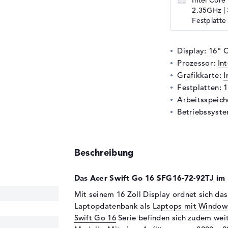
Intel Core
2.35GHz |
Festplatte 
Display: 16" 
Prozessor:
In
Grafikkarte:
I
Festplatten: 
Arbeitsspeic
Betriebssyste
Beschreibung
Das Acer Swift Go 16 SFG16-72-92TJ im 
Mit seinem 16 Zoll Display ordnet sich da
Laptopdatenbank als
Laptops mit Window
Swift Go 16
Serie befinden sich zudem wei