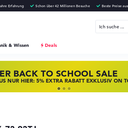
hnik & Wissen
Deals
ER BACK TO SCHOOL SALE
 STORE SSV DEALS
NOVO LAPTOP DEALS
S NUR HIER: 5% EXTRA RABATT EXKLUSIV ON 
T ZUGREIFEN: NOTEBOOKS BEI HP KRÄFTIG RED
BOOKS BEI LENOVO JETZT KRÄFTIG REDUZIERT