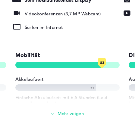
Sehr hochauflösendes Display
Videokonferenzen (3,7 MP Webcam)
Surfen im Internet
Mobilität
Di
ad, Tastatur
rund)
Akkulaufzeit
Au
802.11ax,
Einfache Akkulaufzeit mit 6,5 Stunden (Laut
Mi
02.11n
Herstellerangaben)
ho
12
Gewicht
2 x USB 3.2 -