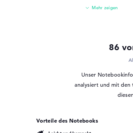
Festplatte
1 TB SSD
Schnittstelle
PCIe
2. Festplatte
1 TB SSD
Schnittstelle (2.
PCIe
Festplatte)
Optische Speicher
86 vo
Laufwerks-Typ
ohne Laufwerk
A
Display
Unser Notebookinfo.
Display-Typ
16" TFT
Max. Auflösung
analysiert und mit den
3200 x 2000
Bildwiederholrate
120 Hz
diesem
Besonderheiten
Display, glänzend,
Adobe RGB, DCI-P
Kartenleser
Unterstützte Flash-
microSD