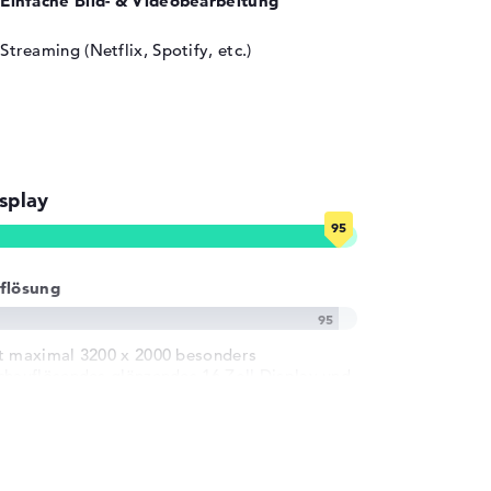
Einfache Bild- & Videobearbeitung
Streaming (Netflix, Spotify, etc.)
splay
flösung
t maximal 3200 x 2000 besonders
chauflösendes glänzendes 16 Zoll Display und
0 Hz