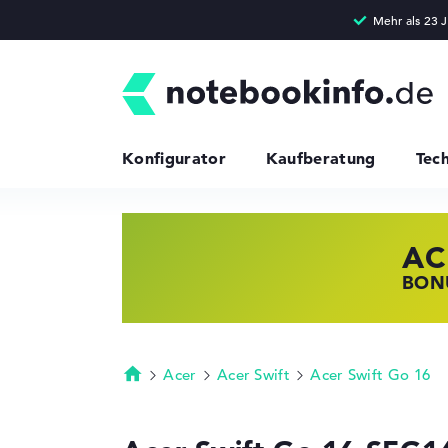
Konfigurator
Kaufberatung
Tec
AC
HP
LE
BONU
JETZ
NOTE
Acer
Acer Swift
Acer Swift Go 16
Startseite