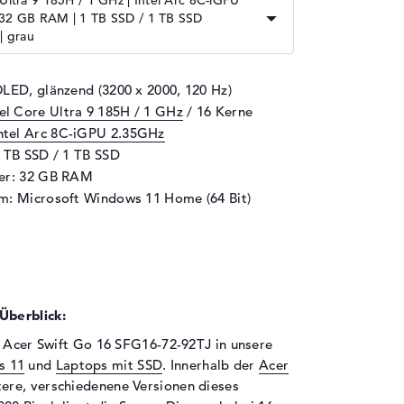
 Ultra 9 185H / 1 GHz | Intel Arc 8C-iGPU
 32 GB RAM | 1 TB SSD / 1 TB SSD
| grau
OLED, glänzend (3200 x 2000, 120 Hz)
tel Core Ultra 9 185H / 1 GHz
/ 16 Kerne
ntel Arc 8C-iGPU 2.35GHz
1 TB SSD / 1 TB SSD
her: 32 GB RAM
m: Microsoft Windows 11 Home (64 Bit)
Überblick:
s Acer Swift Go 16 SFG16-72-92TJ in unsere
s 11
und
Laptops mit SSD
. Innerhalb der
Acer
tere, verschiedenene Versionen dieses