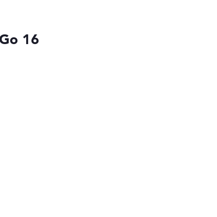
 Go 16
die Datenblätter tausender Notebooks