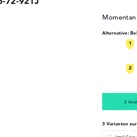
6-72-92TJ
Momentan n
Alternative: B
2 Ace
3 Varianten zu