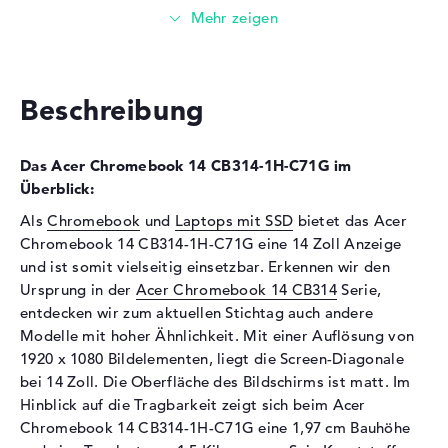
Festplatte
64 GB SSD
Schnittstelle
e.MMC Onboard
Optische Speicher
Beschreibung
Laufwerks-Typ
ohne Laufwerk
Display
Das Acer Chromebook 14 CB314-1H-C71G im
Überblick:
Display-Typ
14" TFT
Als
Chromebook
und
Laptops mit SSD
bietet das Acer
Max. Auflösung
1920 x 1080
Chromebook 14 CB314-1H-C71G eine 14 Zoll Anzeige
Auflösungstyp
Full-HD
und ist somit vielseitig einsetzbar. Erkennen wir den
Besonderheiten
Display, matt, LED-
Ursprung in der
Acer Chromebook 14 CB314
Serie,
Hintergrundbeleuchtung, IPS
entdecken wir zum aktuellen Stichtag auch andere
Panel
Modelle mit hoher Ähnlichkeit. Mit einer Auflösung von
Kartenleser
1920 x 1080 Bildelementen, liegt die Screen-Diagonale
bei 14 Zoll. Die Oberfläche des Bildschirms ist matt. Im
Unterstützte Flash-
microSD, microSDHC,
Hinblick auf die Tragbarkeit zeigt sich beim Acer
Speicherkarten
microSDXC
Chromebook 14 CB314-1H-C71G eine 1,97 cm Bauhöhe
Audio