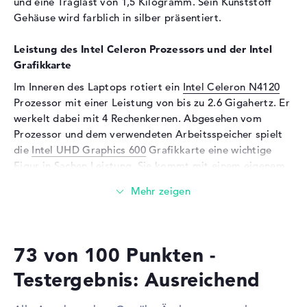
und eine Traglast von 1,5 Kilogramm. Sein Kunststoff
Gehäuse wird farblich in silber präsentiert.
Soundkarte
Hi-Definition Audio
Mikrofon
vorhanden
Leistung des Intel Celeron Prozessors und der Intel
Webcam
Grafikkarte
Im Inneren des Laptops rotiert ein
Intel Celeron N4120
Sensorauflösung
0,9 MP
Prozessor mit einer Leistung von bis zu 2.6 Gigahertz. Er
Eingabegeräte
werkelt dabei mit 4 Rechenkernen. Abgesehen vom
Prozessor und dem verwendeten Arbeitsspeicher spielt
Eingabegeräte
Multi-Touch-Trackpad,
die
Intel UHD Graphics 600
Tastatur
Grafikkarte eine wichtige
Figur in Sachen Leistung. Sie kommt mit einem eigenem
Netzwerk
Videospeicher (VRAM).
WLAN
802.11a, 802.11ac, 802.11b,
802.11g, 802.11n
Wieviel Speicher hat das Acer Chromebook 14 CB314-
1H-C71G?
Bluetooth
Bluetooth 5
73 von 100 Punkten -
Das Acer Chromebook 14 CB314-1H-C71G bietet einen 8
Erweiterung / Konnektivität
Gigabyte stattlichen DDR4 SDRAM (PC4-17000 - 2133
Testergebnis: Ausreichend
Schnittstellen
2 x USB 3.0 - Typ A, 2 x USB
MHz) RAM. EinAufrüsten des Arbeitsspeichers ist auf
3.1 - Typ C
maximal 8 GB einsetzbar. Neben dem Betriebssystem