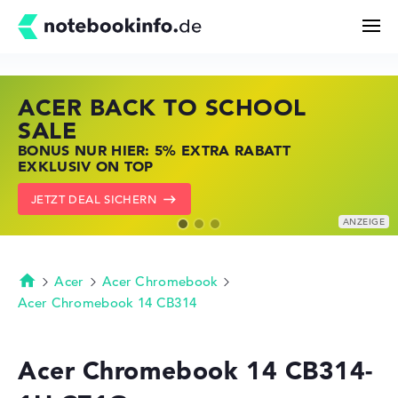
ACER BACK TO SCHOOL
HP STORE SSV DEALS
LENOVO LAPTOP DEALS
Suchen
SALE
JETZT ZUGREIFEN: NOTEBOOKS BEI HP
NOTEBOOKS BEI LENOVO JETZT
BONUS NUR HIER: 5% EXTRA RABATT
KRÄFTIG REDUZIERT
KRÄFTIG REDUZIERT
Konfigurator
EXKLUSIV ON TOP
ZU DEN HP ANGEBOTEN
LENOVO DEALS ZEIGEN
JETZT DEAL SICHERN
Kaufberatung
Technik & Wissen
Acer
Acer Chromebook
Startseite
Acer Chromebook 14 CB314
Deals
Acer Chromebook 14 CB314-
Merkzettel