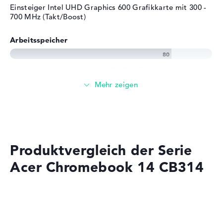
Einsteiger Intel UHD Graphics 600 Grafikkarte mit 300 -
700 MHz (Takt/Boost)
Arbeitsspeicher
Solide 8 GB Arbeitspeicher - DDR4 SDRAM - PC4-17000 -
2133 MHz
Speicher
Klassischer 64 GB SSD Festplattenspeicher
Produktvergleich der Serie
Acer Chromebook 14 CB314
Mobilität
Akkulaufzeit