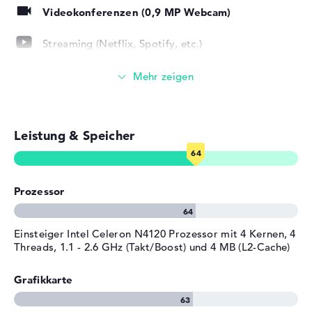
Farbe
silber
Gebrauch installiert. Solltet ihr eine Schwierigkeit mit
Videokonferenzen (0,9 MP Webcam)
dem Acer Chromebook 14 CB314-1H-C71G haben, müsst
Betriebssystem / Software
ihr die 2 Jahre Bring-In Service in Anspruch nehmen.
Streaming (Netflix, Spotify, etc.)
Bereitgestelltes
Google Chrome OS
Betriebssystem
E-Mails, Office Apps
Herstellergarantie
Surfen im Internet
Service & Support
2 Jahre Bring-In Service
Leistung & Speicher
Prozessor
Einsteiger Intel Celeron N4120 Prozessor mit 4 Kernen, 4
Threads, 1.1 - 2.6 GHz (Takt/Boost) und 4 MB (L2-Cache)
Grafikkarte