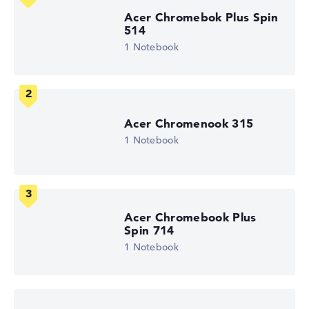
Arbeitsspeicher
8 GB RAM
Acer Chromebok Plus Spin
Akkulaufzeit
514
11,5 Std.
1 Notebook
Gewicht
1,43 kg
Prozessor
Intel Processor N100
Prozessor-Taktfrequenz
1 - 3.4 GHz (Takt/Boost)
Acer Chromenook 315
Prozessor-Kerne
1 Notebook
4
Prozessor-Technologie
Quad-Core
Prozessor-Cache
6 MB (L3-Cache)
Grafikkarte
Acer Chromebook Plus
Intel UHD Graphics (Alder Lake 24EUs)
Spin 714
Laufwerk
1 Notebook
ohne Laufwerk
Betriebssystem
Google Chrome OS
Notebook anzeigen