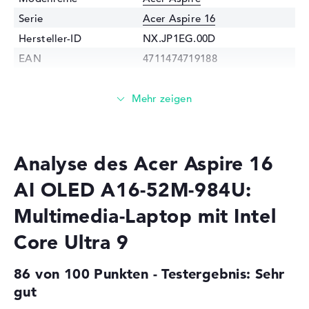
Serie
Acer Aspire 16
Hersteller-ID
NX.JP1EG.00D
EAN
4711474719188
Prozessor
Prozessor
Intel Core Ultra 9 288V / 3,3
GHz
Multi-Core-
Octa-Core
Technologie
Analyse des Acer Aspire 16
Cache
12 MB (L3-Cache)
AI OLED A16-52M-984U:
Grafikkarte
Multimedia-Laptop mit Intel
Grafikprozessor
Intel Arc 140V
Core Ultra 9
RAM
1. Steckplatz
32 GB
86 von 100 Punkten - Testergebnis: Sehr
Installiert
32 GB
gut
Technologie
LPDDR5X