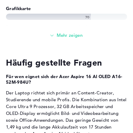
Tiefe
25,01 cm
Grafikkarte
Höhe
1,59 cm
Gewicht
1,49 kg
Die
Intel Arc 140V
übernimmt die Grafikberechnung.
Farbe / Design
Steel Gray
Farbe
grau
Integrierter Grafikchip mit 1950 MHz Taktfrequenz
Für leichte Bildbearbeitung, Videostreaming und
Betriebssystem / Software
Office-Anwendungen geeignet
Bereitgestelltes
Microsoft Windows 11 Home
Die GPU ermöglicht flüssige Darstellung bei Full-HD-
Häufig gestellte Fragen
Betriebssystem
(64 Bit)
Inhalten und einfachen Multimedia-Aufgaben
Herstellergarantie
Für wen eignet sich der Acer Aspire 16 AI OLED A16-
Arbeitsspeicher
52M-984U?
Service & Support
2 Jahre Bring-In Service
Der Laptop richtet sich primär an Content-Creator,
Der Laptop verfügt über 32 GB LPDDR5X-
Studierende und mobile Profis. Die Kombination aus Intel
Arbeitsspeicher.
Core Ultra 9 Prozessor, 32 GB Arbeitsspeicher und
OLED-Display ermöglicht Bild- und Videobearbeitung
Sehr großer RAM für mehrere parallele Programme
und Browser-Tabs
sowie Office-Anwendungen. Das geringe Gewicht von
Das Speichermodul eignet sich für umfangreiche Bild-
1,49 kg und die lange Akkulaufzeit von 17 Stunden
Sammlungen und Videobearbeitung