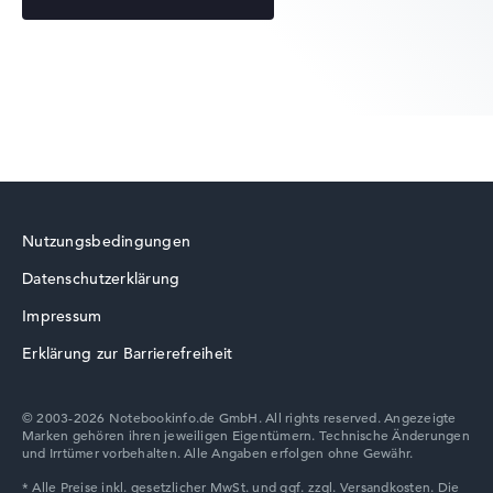
Acer Chromebook
Laufwerk
ohne Laufwerk
Betriebssystem
Microsoft Windows 11 Home (64 Bit)
Notebook anzeigen
Acer Swift
Nutzungsbedingungen
Datenschutzerklärung
Acer TravelMate
Impressum
Erklärung zur Barrierefreiheit
© 2003-2026 Notebookinfo.de GmbH. All rights reserved. Angezeigte
Marken gehören ihren jeweiligen Eigentümern. Technische Änderungen
und Irrtümer vorbehalten. Alle Angaben erfolgen ohne Gewähr.