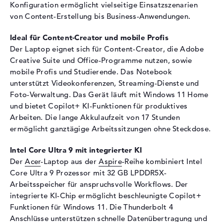
Konfiguration ermöglicht vielseitige Einsatzszenarien
Audio
von Content-Erstellung bis Business-Anwendungen.
Soundkarte
DTS Audio Processing
Ideal für Content-Creator und mobile Profis
Webcam
Der Laptop eignet sich für Content-Creator, die Adobe
Sensorauflösung
2 MP
Creative Suite und Office-Programme nutzen, sowie
mobile Profis und Studierende. Das Notebook
Eingabegeräte
unterstützt Videokonferenzen, Streaming-Dienste und
Eingabegeräte
Multi-Touch-Trackpad,
Foto-Verwaltung. Das Gerät läuft mit Windows 11 Home
Tastatur
und bietet Copilot+ KI-Funktionen für produktives
Tastatur
Beleuchtet (hintergrund)
Arbeiten. Die lange Akkulaufzeit von 17 Stunden
ermöglicht ganztägige Arbeitssitzungen ohne Steckdose.
Netzwerk
Intel Core Ultra 9 mit integrierter KI
WLAN
802.11a, 802.11ac, 802.11ax,
802.11b, 802.11be, 802.11g,
Der
Acer
-Laptop aus der
Aspire
-Reihe kombiniert Intel
802.11n
Core Ultra 9 Prozessor mit 32 GB LPDDR5X-
Arbeitsspeicher für anspruchsvolle Workflows. Der
Bluetooth
Bluetooth 5.4
integrierte KI-Chip ermöglicht beschleunigte Copilot+
Erweiterung / Konnektivität
Funktionen für Windows 11. Die Thunderbolt 4
Anschlüsse unterstützen schnelle Datenübertragung und
Schnittstellen
2 x Thunderbolt 4, 2 x USB 3.2