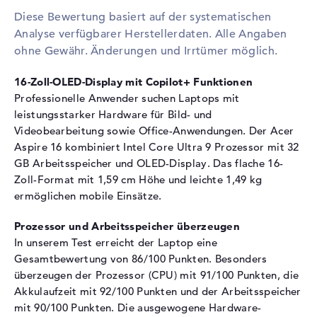
Diese Bewertung basiert auf der systematischen
Festplatte
Analyse verfügbarer Herstellerdaten. Alle Angaben
Festplatte
1 TB SSD
ohne Gewähr. Änderungen und Irrtümer möglich.
Schnittstelle
PCIe
16-Zoll-OLED-Display mit Copilot+ Funktionen
Optische Speicher
Professionelle Anwender suchen Laptops mit
leistungsstarker Hardware für Bild- und
Laufwerks-Typ
ohne Laufwerk
Videobearbeitung sowie Office-Anwendungen. Der Acer
Display
Aspire 16 kombiniert Intel Core Ultra 9 Prozessor mit 32
GB Arbeitsspeicher und OLED-Display. Das flache 16-
Display-Typ
16" TFT
Zoll-Format mit 1,59 cm Höhe und leichte 1,49 kg
Max. Auflösung
2048 x 1280
ermöglichen mobile Einsätze.
Bildwiederholrate
120 Hz
Besonderheiten
Display, glänzend, OLED-
Prozessor und Arbeitsspeicher überzeugen
Display, Adobe RGB, DCI-P3
In unserem Test erreicht der Laptop eine
Gesamtbewertung von 86/100 Punkten. Besonders
Kartenleser
überzeugen der Prozessor (CPU) mit 91/100 Punkten, die
Unterstützte Flash-
microSD
Akkulaufzeit mit 92/100 Punkten und der Arbeitsspeicher
Speicherkarten
mit 90/100 Punkten. Die ausgewogene Hardware-