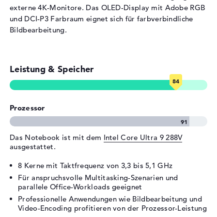
- Typ A
externe 4K-Monitore. Das OLED-Display mit Adobe RGB
und DCI-P3 Farbraum eignet sich für farbverbindliche
Video
2 x DisplayPort über
Bildbearbeitung.
Thunderbolt 4, 1 x HDMI 2.1
Audio
1 x 2-in-1 Audio Jack
(Kopfhörer/Mikrofon)
Leistung & Speicher
Verschiedenes
Integrierte Sicherheit
Kensington Lock Slot, TPM
Embedded Security Chip 2.0
Prozessor
Sonstiges
Copilot+, KI-Chip
Stromversorgung
Das Notebook ist mit dem
Intel Core Ultra 9 288V
Akku
3 Zellen Lithium Ionen
ausgestattet.
Kapazität
65 Wh
8 Kerne mit Taktfrequenz von 3,3 bis 5,1 GHz
Betriebszeit (bis zu)
17 Std.
Für anspruchsvolle Multitasking-Szenarien und
parallele Office-Workloads geeignet
Allgemein
Professionelle Anwendungen wie Bildbearbeitung und
Breite
35,49 cm
Video-Encoding profitieren von der Prozessor-Leistung