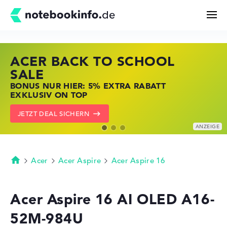
ACER BACK TO SCHOOL
HP STORE SSV DEALS
LENOVO LAPTOP DEALS
Suchen
SALE
JETZT ZUGREIFEN: NOTEBOOKS BEI HP
NOTEBOOKS BEI LENOVO JETZT
BONUS NUR HIER: 5% EXTRA RABATT
KRÄFTIG REDUZIERT
KRÄFTIG REDUZIERT
Konfigurator
EXKLUSIV ON TOP
ZU DEN HP ANGEBOTEN
LENOVO DEALS ZEIGEN
JETZT DEAL SICHERN
Kaufberatung
Technik & Wissen
Acer
Acer Aspire
Acer Aspire 16
Startseite
Deals
Acer Aspire 16 AI OLED A16-
52M-984U
Merkzettel