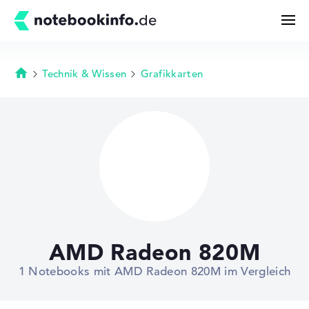
Technik & Wissen
Grafikkarten
Startseite
Suchen
Konfigurator
Kaufberatung
Technik & Wissen
AMD Radeon 820M
Deals
1 Notebooks mit AMD Radeon 820M im Vergleich
Merkzettel