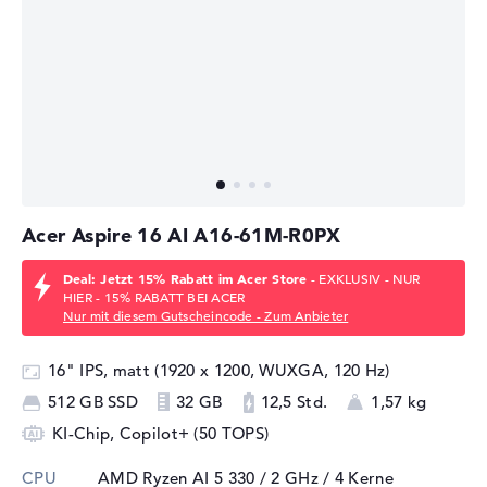
Acer Aspire 16 AI A16-61M-R0PX
Deal: Jetzt 15% Rabatt im Acer Store
- EXKLUSIV - NUR
HIER - 15% RABATT BEI ACER
Nur mit diesem Gutscheincode - Zum Anbieter
16" IPS, matt (1920 x 1200, WUXGA, 120 Hz)
512 GB SSD
32 GB
12,5 Std.
1,57 kg
KI-Chip, Copilot+ (50 TOPS)
CPU
AMD Ryzen AI 5 330 / 2 GHz
/ 4 Kerne