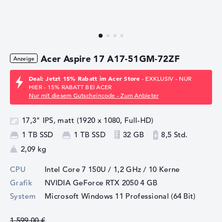
Acer Aspire 17 A17-51GM-72ZF
Deal: Jetzt 15% Rabatt im Acer Store
- EXKLUSIV - NUR
HIER - 15% RABATT BEI ACER
Nur mit diesem Gutscheincode - Zum Anbieter
17,3" IPS, matt (1920 x 1080, Full-HD)
1 TB SSD
1 TB SSD
32 GB
8,5 Std.
2,09 kg
CPU
Intel Core 7 150U / 1,2 GHz
/ 10 Kerne
Grafik
NVIDIA GeForce RTX 2050
4 GB
System
Microsoft Windows 11 Professional (64 Bit)
1.599,00 €