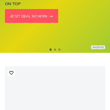
ON TOP
KRÄFTIG REDUZIERT
LENOVO DEALS ZEIGEN
JETZT DEAL SICHERN
ZU DEN HP ANGEBOTEN