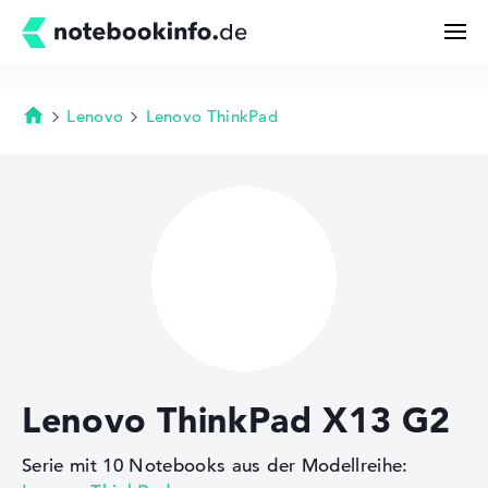
Lenovo
Lenovo ThinkPad
Startseite
Suchen
Konfigurator
Kaufberatung
Technik & Wissen
Lenovo ThinkPad X13 G2
Deals
Serie mit 10 Notebooks aus der Modellreihe:
Merkzettel