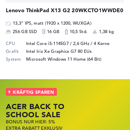
Lenovo ThinkPad X13 G2 20WKCTO1WWDE0
13,3" IPS, matt (1920 x 1200, WUXGA)
256 GB SSD
16 GB
10,5 Std.
1,38 kg
CPU
Intel Core i5-1145G7 / 2,6 GHz
/ 4 Kerne
Grafik
Intel Iris Xe Graphics G7 80 EUs
System
Microsoft Windows 11 Home (64 Bit)
ACER BACK TO
HP STORE SSV
LENOVO
SCHOOL SALE
DEALS
LAPTOP DEALS
BONUS NUR HIER: 5%
JETZT ZUGREIFEN:
NOTEBOOKS BEI LENOVO
EXTRA RABATT EXKLUSIV
NOTEBOOKS BEI HP
JETZT KRÄFTIG REDUZIERT