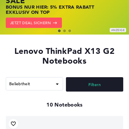
SALE
JETZT ZUGREIFEN: NOTEBOOKS BEI HP
NOTEBOOKS BEI LENOVO JETZT
BONUS NUR HIER: 5% EXTRA RABATT
KRÄFTIG REDUZIERT
KRÄFTIG REDUZIERT
EXKLUSIV ON TOP
ZU DEN HP ANGEBOTEN
LENOVO DEALS ZEIGEN
JETZT DEAL SICHERN
Lenovo ThinkPad X13 G2
Notebooks
Filtern
10