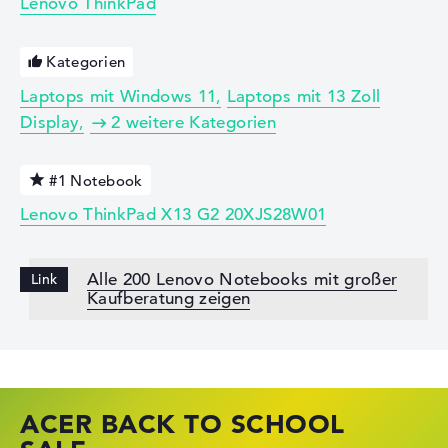
Lenovo ThinkPad
Kategorien
Laptops mit Windows 11
Laptops mit 13 Zoll
Display
2 weitere Kategorien
#1 Notebook
Lenovo ThinkPad X13 G2 20XJS28W01
Alle 200 Lenovo Notebooks mit großer
Kaufberatung zeigen
ACER BACK TO SCHOOL
HP STORE SSV DEALS
LENOVO LAPTOP DEALS