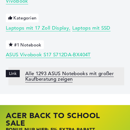
VivoBook
Kategorien
Laptops mit 17 Zoll Display
Laptops mit SSD
#1 Notebook
ASUS Vivobook S17 S712DA-BX404T
Alle 1293 ASUS Notebooks mit großer
Kaufberatung zeigen
ACER BACK TO SCHOOL
HP STORE SSV DEALS
LENOVO LAPTOP DEALS
SALE
JETZT ZUGREIFEN: NOTEBOOKS BEI HP
NOTEBOOKS BEI LENOVO JETZT
BONUS NUR HIER: 5% EXTRA RABATT