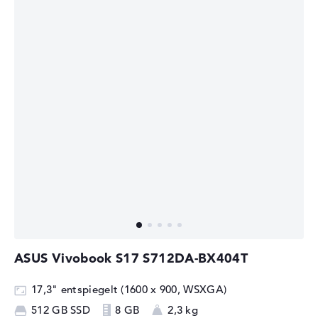
ASUS Vivobook S17 S712DA-BX404T
17,3" entspiegelt (1600 x 900, WSXGA)
512 GB SSD
8 GB
2,3 kg