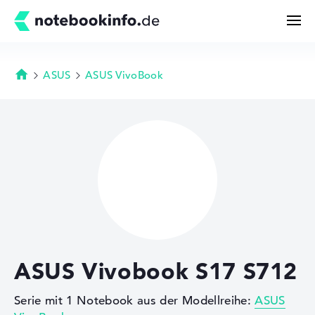
ASUS
ASUS VivoBook
Startseite
Suchen
Konfigurator
Kaufberatung
Technik & Wissen
ASUS Vivobook S17 S712
Deals
Serie mit 1 Notebook aus der Modellreihe:
ASUS
Merkzettel