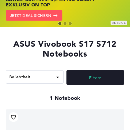
KRÄFTIG REDUZIERT
KRÄFTIG REDUZIERT
EXKLUSIV ON TOP
ZU DEN HP ANGEBOTEN
LENOVO DEALS ZEIGEN
JETZT DEAL SICHERN
ASUS Vivobook S17 S712
Notebooks
Filtern
1