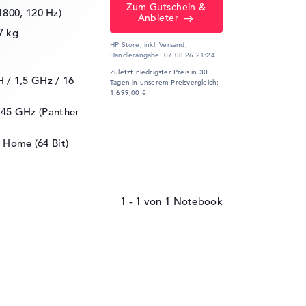
Zum Gutschein &
1800, 120 Hz)
Anbieter
7 kg
HP Store, inkl. Versand,
Händlerangabe:
07.08.26 21:24
Zuletzt niedrigster Preis in 30
H / 1,5 GHz
/ 16
Tagen in unserem Preisvergleich:
1.699,00 €
2.45 GHz (Panther
 Home (64 Bit)
1 - 1
von
1