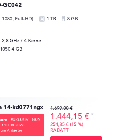
D-GC042
x 1080, Full-HD)
1 TB
8 GB
/ 2,8 GHz
/ 4 Kerne
1050
4 GB
a 14-kd0771ngx
1.699,00 €
1.444,15 €
tore
- EXKLUSIV - NUR
254,85 € (15 %)
bis 10.08.2026
RABATT
Zum Anbieter