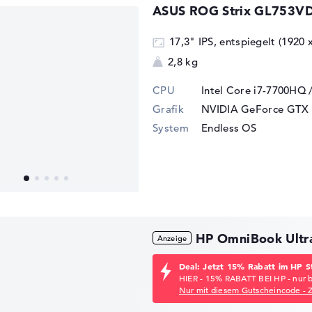
ASUS ROG Strix GL753V
17,3" IPS, entspiegelt (1920 
2,8 kg
CPU
Intel Core i7-7700HQ 
Grafik
NVIDIA GeForce GTX 
System
Endless OS
HP OmniBook Ultr
Deal: Jetzt 15% Rabatt im HP S
HIER - 15% RABATT BEI HP - nur 
Nur mit diesem Gutscheincode - 