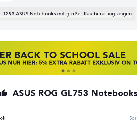
le 1293 ASUS Notebooks mit großer Kaufberatung zeigen
ER BACK TO SCHOOL SALE
 STORE SSV DEALS
NOVO LAPTOP DEALS
S NUR HIER: 5% EXTRA RABATT EXKLUSIV ON 
T ZUGREIFEN: NOTEBOOKS BEI HP KRÄFTIG RED
BOOKS BEI LENOVO JETZT KRÄFTIG REDUZIERT
ASUS ROG GL753 Notebook