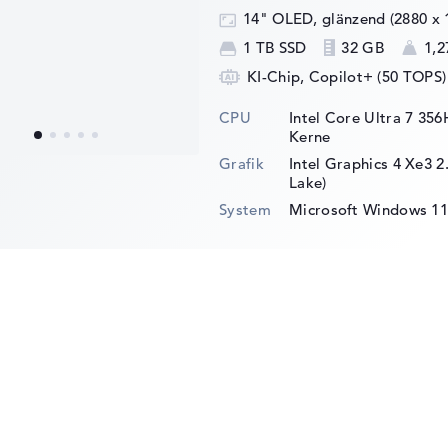
14" OLED, glänzend (2880 x 
1 TB SSD
32 GB
1,2
KI-Chip, Copilot+ (50 TOPS)
CPU
Intel Core Ultra 7 356
Kerne
Grafik
Intel Graphics 4 Xe3 
Lake)
System
Microsoft Windows 11