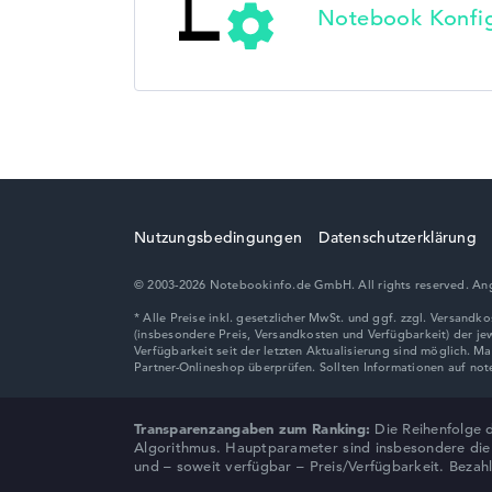
Notebook Konfig
Nutzungsbedingungen
Datenschutzerklärung
© 2003-2026 Notebookinfo.de GmbH. All rights reserved. Ang
Transparenzangaben zum Ranking:
Die Reihenfolge 
Algorithmus. Hauptparameter sind insbesondere die B
und – soweit verfügbar – Preis/Verfügbarkeit. Bezah