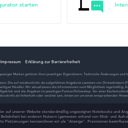
urator starten
Inte
Impressum
Erklärung zur Barrierefreiheit
ezeigte Marken gehören ihren jeweiligen Eigentümern. Technische Änderungen und I
der auf unserer Website standardmäßig angezeigten Notebooks und Ange
eliebtheit bei anderen Nutzern (gemessen anhand von Klick- und Aufrufza
lte Platzierungen kennzeichnen wir als "Anzeige". Provisionen beeinflus