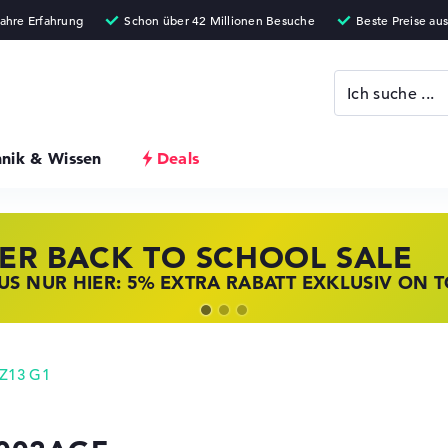
hnik & Wissen
Deals
ER BACK TO SCHOOL SALE
 STORE SSV DEALS
NOVO LAPTOP DEALS
S NUR HIER: 5% EXTRA RABATT EXKLUSIV ON 
T ZUGREIFEN: NOTEBOOKS BEI HP KRÄFTIG RED
BOOKS BEI LENOVO JETZT KRÄFTIG REDUZIERT
 Z13 G1