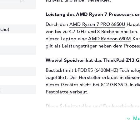
Leistung des AMD Ryzen 7 Prozessors u
Durch den
AMD Ryzen 7 PRO 6850U
Haupta
che)
von bis zu 4.7 GHz und 8 Recheneinheiten. I
dieser Laptop eine
AMD Radeon 680M
Kar
gilt als Leistungsträger neben dem Prozes
Wieviel Speicher hat das ThinkPad Z13
Bestückt mit LPDDR5 (6400MHZ) Technolog
zugeführt. Der Hersteller erlaubt in dies
dieses Gerätes steht bei 512 GB SSD. In die
Z
Festplatte verbaut.
Diese Schnittstellen und Funkverbindung
Weiteres Extras kannst du mit dem Thin
Anschlüsse verbinden. Dazu gehören unter
über USB-C (2x). Die eingebauten USB-Ansch
Adapter, Kameras oder optionale SSDs an