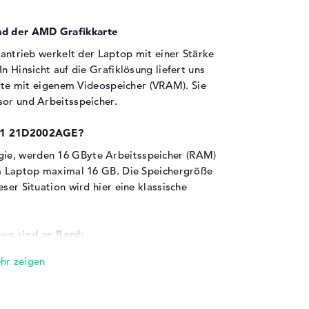
nd der AMD Grafikkarte
ntrieb werkelt der Laptop mit einer Stärke
n Hinsicht auf die Grafiklösung liefert uns
te mit eigenem Videospeicher (VRAM). Sie
sor und Arbeitsspeicher.
 G1 21D2002AGE?
ie, werden 16 GByte Arbeitsspeicher (RAM)
em Laptop maximal 16 GB. Die Speichergröße
ser Situation wird hier eine klassische
en sind an Bord:
kPad Z13 G1 21D2002AGE über verschiedene
 anderem USB 4.0 - Typ C (2x) und DisplayPort
lüsse sorgen dafür, dass ihr einfach Sticks,
schließen müsst. Auch Eingabegeräte wie