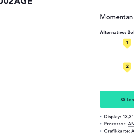
2002AGE
Momentan n
Alternative: B
85 Len
Display: 13,3
Prozessor:
AM
Grafikkarte: