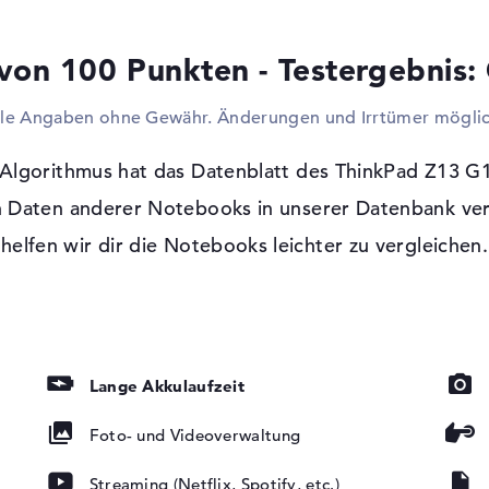
Digitizer, Keyboards oder Lenkräder sind m
vergrößern und das Modell per Kabel an e
von 100 Punkten - Testergebnis:
Beamer installieren? Auch das ist kein P
auf ein optisches Lesegerät verzichtet.
lle Angaben ohne Gewähr. Änderungen und Irrtümer möglic
Windows 11 Betriebssystem und 3 Jahre
Algorithmus hat das Datenblatt des ThinkPad Z13 G
entspiegelt,
Nach dem Hochfahren eures erstandenen 
euchtung, IPS
Installation des vorhandenen Microsoft Wi
 Daten anderer Notebooks in unserer Datenbank ver
Betriebssystems. Wenn ihr euch für den 
helfen wir dir die Notebooks leichter zu vergleichen.
entscheidet, steht euch eine 3 Jahre Bring-
Lange Akkulaufzeit
Foto- und Videoverwaltung
ad, Tastatur
Streaming (Netflix, Spotify, etc.)