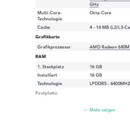
GHz
Multi-Core-
Octa-Core
Technologie
Cache
4 - 16 MB (L2/L3-Ca
Grafikkarte
Grafikprozessor
AMD Radeon 680M
RAM
1. Steckplatz
16 GB
Installiert
16 GB
Technologie
LPDDR5 - 6400MH
Festplatte
Festplatte
512 GB SSD
Schnittstelle
PCIe
Optische Speicher