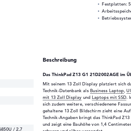
Festplatten: 
Arbeitsspeic
Betriebssyste
Beschreibung
Das ThinkPad Z13 G1 21D2002AGE im Üb
Mit seinem 13 Zoll Display platziert sich
Technik-Datenbank als
Business Laptop
,
U
mit 13 Zoll Display
und
Laptops mit SSD
. 
sich zudem weitere, verschiedenene Fassu
gehaltene 13 Zoll Bildschirm zieht eine Auf
Technik-Angaben bringt das ThinkPad Z13
und zeigt eine Bauhöhe von 1,4 Centimeter.
850U / 2,7
schwarz und silber versendet.