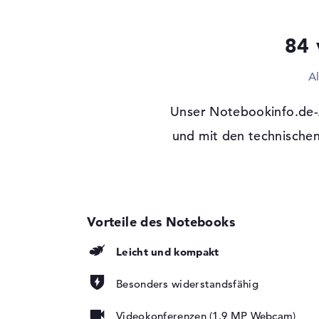
Laufwerks-Typ
ohne Laufwerk
Display
84 
Display-Typ
13,3" TFT
Max. Auflösung
1920 x 1200
A
Auflösungstyp
WUXGA
Unser Notebookinfo.de-
Besonderheiten
Multi-Touchscreen, 
LED-Hintergrundbel
und mit den technischen
Panel
Audio
Soundkarte
Realtek ALC3306
Mikrofon
vorhanden
Webcam
Leicht und kompakt
Sensorauflösung
1,9 MP
Besonders widerstandsfähig
Eingabegeräte
Eingabegeräte
Multi-Touch-Trackp
Videokonferenzen (1,9 MP Webcam)