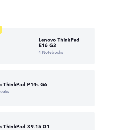
wichtungen automatisch an.
Lenovo ThinkPad
E16 G3
4 Notebooks
o ThinkPad P14s G6
books
o ThinkPad X9-15 G1