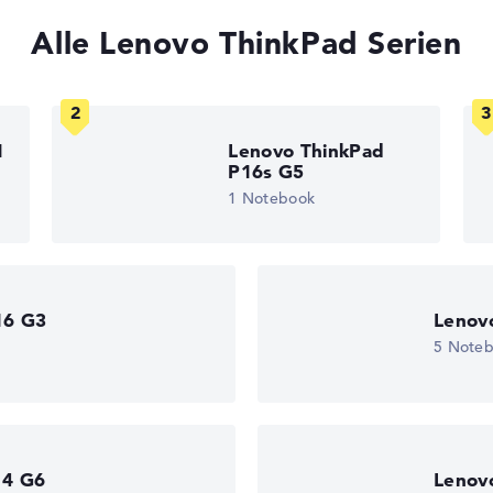
, Grafikkarte 30%, RAM 15%, Speicher 15%
t 35%, Höhe 15%
Alle Lenovo ThinkPad Serien
gaben. Fehlen Daten bei einzelnen Modellen, passen sich die Ge
edback
 11
1
Lenovo ThinkPad
)
P16s G5
1 Notebook
vice
16 G3
Lenov
5 Note
14 G6
Lenov