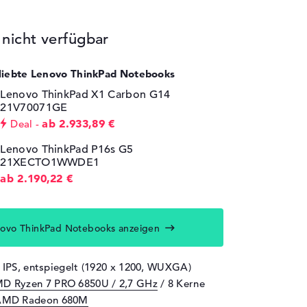
icht verfügbar
eliebte Lenovo ThinkPad Notebooks
Lenovo ThinkPad X1 Carbon G14
21V70071GE
ab 2.933,89 €
Deal
Lenovo ThinkPad P16s G5
21XECTO1WWDE1
ab 2.190,22 €
ovo ThinkPad Notebooks anzeigen
" IPS, entspiegelt (1920 x 1200, WUXGA)
D Ryzen 7 PRO 6850U / 2,7 GHz
/ 8 Kerne
AMD Radeon 680M