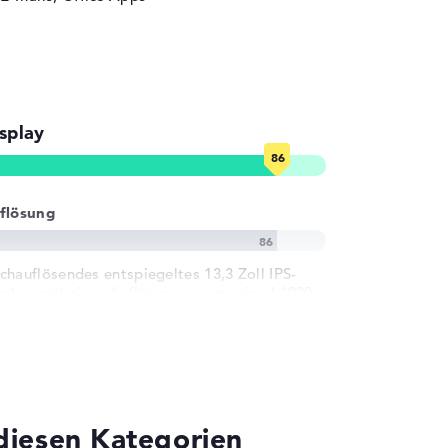
splay
flösung
chauflösendes entspiegeltes 13,3 Zoll IPS-
splay, mit einer Auflösung von maximal 1920 x
00
diesen Kategorien