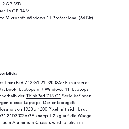
512 GB SSD
her: 16 GB RAM
m: Microsoft Windows 11 Professional (64 Bit)
erblick:
 das ThinkPad Z13 G1 21D2002AGE in unserer
ltrabook
,
Laptops mit Windows 11
,
Laptops
Innerhalb der
ThinkPad Z13 G1
Serie befinden
ngen dieses Laptops. Der entspiegelt
lösung von 1920 x 1200 Pixel mit sich. Laut
 G1 21D2002AGE knapp 1,2 kg auf die Waage
 Sein Aluminium Chassis wird farblich in