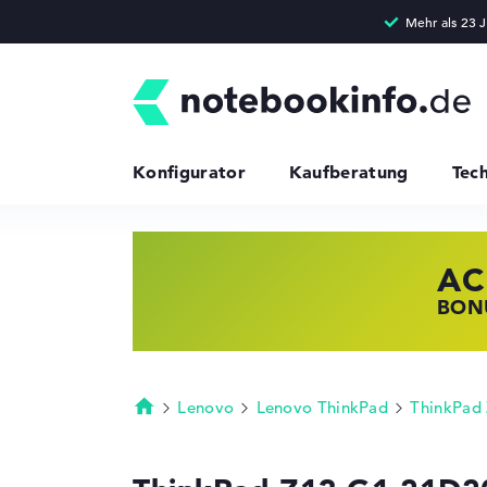
Konfigurator
Kaufberatung
Tec
AC
HP
LE
BONU
JETZ
NOTE
Lenovo
Lenovo ThinkPad
ThinkPad
Startseite