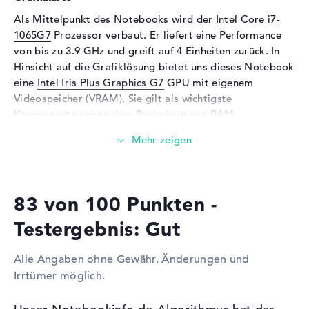
Netzwerk
Als Mittelpunkt des Notebooks wird der
Intel Core i7-
1065G7
Prozessor verbaut. Er liefert eine Performance
WLAN
802.11a, 802.11b, 802.11g,
von bis zu 3.9 GHz und greift auf 4 Einheiten zurück. In
802.11n, 802.11ac, 802.11ax
Hinsicht auf die Grafiklösung bietet uns dieses Notebook
Bluetooth
Bluetooth 5
eine
Intel Iris Plus Graphics G7
GPU mit eigenem
Erweiterung / Konnektivität
Videospeicher (VRAM). Sie gilt als wichtigste
Komponente neben dem Rechnkern und RAM.
Schnittstellen
1 x USB 3.1, 2 x USB 3.1 - Typ
C, 2 x Thunderbolt 3
Wieviel Speicher hat das Lenovo Yoga S940-14IWL
Audio
1 x 2-in-1 Audio Jack
Mica 81Q8CTO1WWDEDE1?
(Kopfhörer/Mikrofon)
Für den Arbeitsspeicher stehen insgesamt 16 GB zur
Verschiedenes
83 von 100 Punkten -
Seite. Dabei wird aktueller DDR4X SDRAM (PC4-29866 -
3733 MHz) Arbeitsspeicher eingebaut. Wer sein Laptop
Sonstiges
Schnellladefunktion
Testergebnis: Gut
erweitern kann, kann dies bis maximal 16 GByte
Stromversorgung
erledigen. Das Lenovo Yoga S940-14IWL Mica
Alle Angaben ohne Gewähr. Änderungen und
Akku
4 Zellen Lithium Polymer
81Q8CTO1WWDEDE1 zeigt eine Festplatte
Irrtümer möglich.
Speicherkapazität von 1 TB SSD.
Kapazität
52 Wh
Betriebszeit (bis zu)
15 Std.