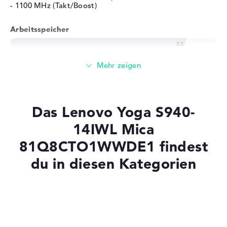
- 1100 MHz (Takt/Boost)
Arbeitsspeicher
Großer 16 GB Arbeitspeicher - DDR4X SDRAM - PC4-
29866 - 3733 MHz
Speicher
Das Lenovo Yoga S940-
Großer 1 TB SSD Speicher
14IWL Mica
81Q8CTO1WWDE1 findest
du in diesen Kategorien
Mobilität
Akkulaufzeit
Laptops mit SSD
Laptops mit Windows 11