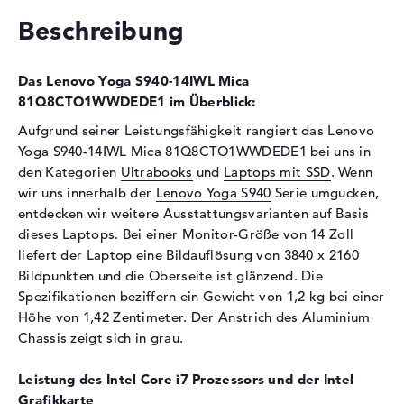
Beschreibung
Display-Typ
14" TFT
Max. Auflösung
3840 x 2160
Das Lenovo Yoga S940-14IWL Mica
Auflösungstyp
4K UHD
81Q8CTO1WWDEDE1 im Überblick:
Besonderheiten
Display, glänzend, LED-
Hintergrundbeleuchtung, IPS
Aufgrund seiner Leistungsfähigkeit rangiert das Lenovo
Panel, randlos, HDR
Yoga S940-14IWL Mica 81Q8CTO1WWDEDE1 bei uns in
den Kategorien
Ultrabooks
und
Laptops mit SSD
. Wenn
Audio
wir uns innerhalb der
Lenovo Yoga S940
Serie umgucken,
Soundkarte
Realtek ALC3268
entdecken wir weitere Ausstattungsvarianten auf Basis
Mikrofon
vorhanden
dieses Laptops. Bei einer Monitor-Größe von 14 Zoll
liefert der Laptop eine Bildauflösung von 3840 x 2160
Webcam
Bildpunkten und die Oberseite ist glänzend. Die
Sensorauflösung
0,9 MP
Spezifikationen beziffern ein Gewicht von 1,2 kg bei einer
Höhe von 1,42 Zentimeter. Der Anstrich des Aluminium
Eingabegeräte
Chassis zeigt sich in grau.
Eingabegeräte
Tastatur (Beleuchtet
(hintergrund)), Touchpad
Leistung des Intel Core i7 Prozessors und der Intel
(Multi-Touch-Trackpad)
Grafikkarte