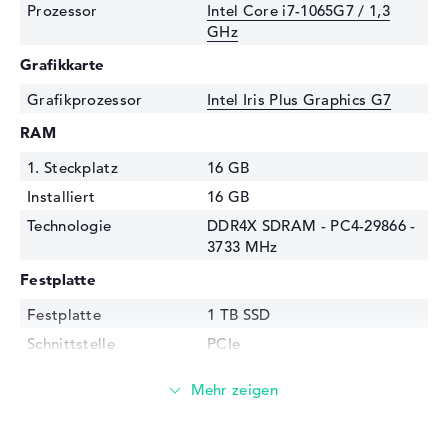
Prozessor
Intel Core i7-1065G7 / 1,3
GHz
Grafikkarte
Grafikprozessor
Intel Iris Plus Graphics G7
RAM
1. Steckplatz
16 GB
Installiert
16 GB
Technologie
DDR4X SDRAM - PC4-29866 -
3733 MHz
Festplatte
Festplatte
1 TB SSD
Schnittstelle
PCIe
Optische Speicher
Laufwerks-Typ
ohne Laufwerk
Display