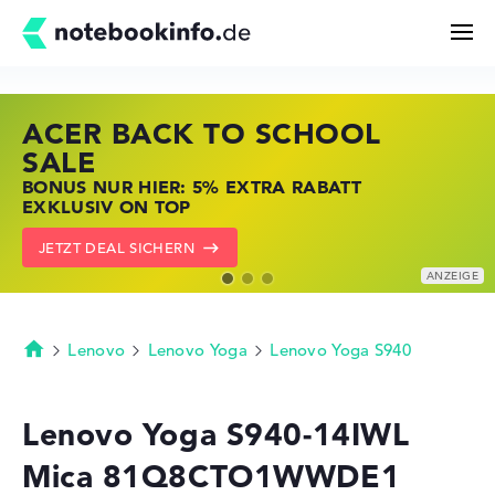
ACER BACK TO SCHOOL
HP STORE SSV DEALS
LENOVO LAPTOP DEALS
Suchen
SALE
JETZT ZUGREIFEN: NOTEBOOKS BEI HP
NOTEBOOKS BEI LENOVO JETZT
BONUS NUR HIER: 5% EXTRA RABATT
KRÄFTIG REDUZIERT
KRÄFTIG REDUZIERT
Konfigurator
EXKLUSIV ON TOP
ZU DEN HP ANGEBOTEN
LENOVO DEALS ZEIGEN
JETZT DEAL SICHERN
Kaufberatung
Technik & Wissen
Lenovo
Lenovo Yoga
Lenovo Yoga S940
Startseite
Deals
Lenovo Yoga S940-14IWL
Mica 81Q8CTO1WWDE1
Merkzettel