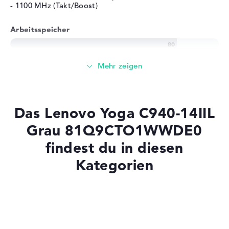
- 1100 MHz (Takt/Boost)
Arbeitsspeicher
Solide 8 GB Arbeitspeicher - DDR4X SDRAM - PC4-29866
- 3733 MHz
Speicher
Das Lenovo Yoga C940-14IIL
256 GB SSD großer Speicher als Grundausstattung
Grau 81Q9CTO1WWDE0
findest du in diesen
Kategorien
Mobilität
Akkulaufzeit
Laptops mit SSD
Laptops mit Windows 11