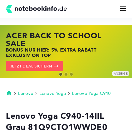
ACER BACK TO SCHOOL
HP STORE SSV DEALS
LENOVO LAPTOP DEALS
Suchen
SALE
JETZT ZUGREIFEN: NOTEBOOKS BEI HP
NOTEBOOKS BEI LENOVO JETZT
BONUS NUR HIER: 5% EXTRA RABATT
KRÄFTIG REDUZIERT
KRÄFTIG REDUZIERT
Konfigurator
EXKLUSIV ON TOP
ZU DEN HP ANGEBOTEN
LENOVO DEALS ZEIGEN
JETZT DEAL SICHERN
Kaufberatung
Technik & Wissen
Lenovo
Lenovo Yoga
Lenovo Yoga C940
Startseite
Deals
Lenovo Yoga C940-14IIL
Grau 81Q9CTO1WWDE0
Merkzettel