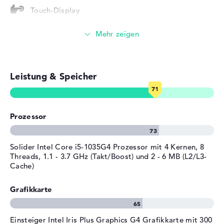
Tiefe
21,56 cm
Bit) als System umgehend vorinstalliert. Der Produzent
Touch-Display
Höhe
1,57 cm
ermöglicht für dieses Gerät eine Pick-up & Return-
Service Sicherstellung von 2 Jahre.
Gewicht
1,35 kg
Videokonferenzen (1 MP Webcam)
Farbe / Design
Iron Grey
Streaming (Netflix, Spotify, etc.)
Material
Aluminium
Farbe
grau
Leistung & Speicher
E-Mails, Office Apps
Betriebssystem / Software
Surfen im Internet
Bereitgestelltes
Microsoft Windows 10 Home
Prozessor
Betriebssystem
(64 Bit)
Herstellergarantie
Solider Intel Core i5-1035G4 Prozessor mit 4 Kernen, 8
Service & Support
2 Jahre Pick-up & Return-
Threads, 1.1 - 3.7 GHz (Takt/Boost) und 2 - 6 MB (L2/L3-
Service
Cache)
Grafikkarte
Einsteiger Intel Iris Plus Graphics G4 Grafikkarte mit 300