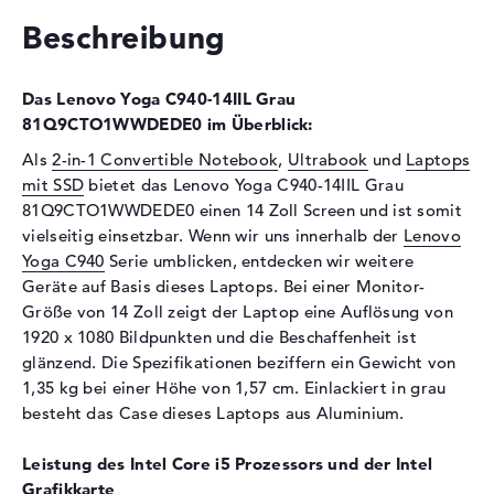
Optische Speicher
Beschreibung
Laufwerks-Typ
ohne Laufwerk
Display
Das Lenovo Yoga C940-14IIL Grau
Display-Typ
14" TFT
81Q9CTO1WWDEDE0 im Überblick:
Max. Auflösung
1920 x 1080
Als
2-in-1 Convertible Notebook
,
Ultrabook
und
Laptops
mit SSD
bietet das Lenovo Yoga C940-14IIL Grau
Auflösungstyp
Full-HD
81Q9CTO1WWDEDE0 einen 14 Zoll Screen und ist somit
Besonderheiten
Multi-Touchscreen, glänzend,
vielseitig einsetzbar. Wenn wir uns innerhalb der
Lenovo
LED-Hintergrundbeleuchtung,
Yoga C940
Serie umblicken, entdecken wir weitere
IPS Panel
Geräte auf Basis dieses Laptops. Bei einer Monitor-
Audio
Größe von 14 Zoll zeigt der Laptop eine Auflösung von
1920 x 1080 Bildpunkten und die Beschaffenheit ist
Soundkarte
Hi-Definition Audio
glänzend. Die Spezifikationen beziffern ein Gewicht von
Mikrofon
vorhanden
1,35 kg bei einer Höhe von 1,57 cm. Einlackiert in grau
Webcam
besteht das Case dieses Laptops aus Aluminium.
Sensorauflösung
1 MP
Leistung des Intel Core i5 Prozessors und der Intel
Eingabegeräte
Grafikkarte