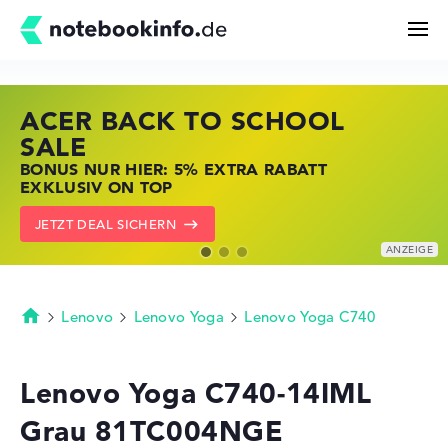
ACER BACK TO SCHOOL
HP STORE SSV DEALS
LENOVO LAPTOP DEALS
Suchen
SALE
JETZT ZUGREIFEN: NOTEBOOKS BEI HP
NOTEBOOKS BEI LENOVO JETZT
BONUS NUR HIER: 5% EXTRA RABATT
KRÄFTIG REDUZIERT
KRÄFTIG REDUZIERT
Konfigurator
EXKLUSIV ON TOP
ZU DEN HP ANGEBOTEN
LENOVO DEALS ZEIGEN
JETZT DEAL SICHERN
Kaufberatung
Technik & Wissen
Lenovo
Lenovo Yoga
Lenovo Yoga C740
Startseite
Deals
Lenovo Yoga C740-14IML
Grau 81TC004NGE
Merkzettel