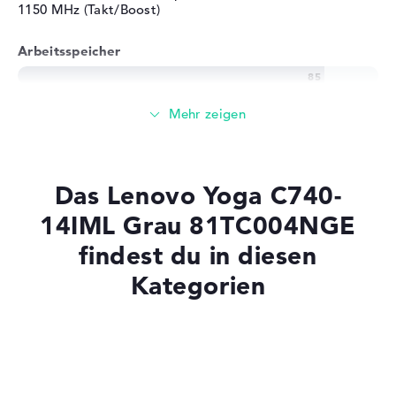
1150 MHz (Takt/Boost)
Arbeitsspeicher
Großer 16 GB Arbeitspeicher - DDR4 SDRAM - PC4-
21300 - 2666 MHz
Speicher
Das Lenovo Yoga C740-
Mittelgroßer 512 GB SSD Speicher
14IML Grau 81TC004NGE
findest du in diesen
Kategorien
Mobilität
Akkulaufzeit
Laptops mit SSD
Laptops mit Windows 11