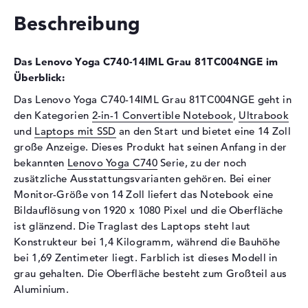
Schnittstelle
PCIe
Beschreibung
Optische Speicher
Laufwerks-Typ
ohne Laufwerk
Das Lenovo Yoga C740-14IML Grau 81TC004NGE im
Display
Überblick:
Display-Typ
14" TFT
Das Lenovo Yoga C740-14IML Grau 81TC004NGE geht in
den Kategorien
2-in-1 Convertible Notebook
,
Ultrabook
Max. Auflösung
1920 x 1080
und
Laptops mit SSD
an den Start und bietet eine 14 Zoll
Auflösungstyp
Full-HD
große Anzeige. Dieses Produkt hat seinen Anfang in der
Besonderheiten
Multi-Touchscreen, glänzend,
bekannten
Lenovo Yoga C740
Serie, zu der noch
LED-Hintergrundbeleuchtung,
zusätzliche Ausstattungsvarianten gehören. Bei einer
Dolby Vision, WVA
Monitor-Größe von 14 Zoll liefert das Notebook eine
Audio
Bildauflösung von 1920 x 1080 Pixel und die Oberfläche
ist glänzend. Die Traglast des Laptops steht laut
Soundkarte
Hi-Definition Audio
Konstrukteur bei 1,4 Kilogramm, während die Bauhöhe
Mikrofon
vorhanden
bei 1,69 Zentimeter liegt. Farblich ist dieses Modell in
grau gehalten. Die Oberfläche besteht zum Großteil aus
Webcam
Aluminium.
Sensorauflösung
0,9 MP