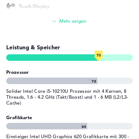
Auf diesem Notebook wird Microsoft Windows 10 Home
Gewicht
1,4 kg
Touch-Display
(64 Bit) als System ab Kauf aufgefahren. Wenn technische
Farbe / Design
Iron Grey
Komplikationen nach dem Kauf sichtbar sein sollten, seid
Videokonferenzen (0,9 MP Webcam)
Material
Aluminium
ihr über die 2 Jahre Bring-In Service gut ausgestattet.
Farbe
grau
Streaming (Netflix, Spotify, etc.)
Betriebssystem / Software
Leistung & Speicher
E-Mails, Office Apps
Bereitgestelltes
Microsoft Windows 10 Home
Betriebssystem
(64 Bit)
Surfen im Internet
Herstellergarantie
Prozessor
Service & Support
2 Jahre Bring-In Service
Solider Intel Core i5-10210U Prozessor mit 4 Kernen, 8
Threads, 1.6 - 4.2 GHz (Takt/Boost) und 1 - 6 MB (L2/L3-
Cache)
Grafikkarte
Einsteiger Intel UHD Graphics 620 Grafikkarte mit 300 -