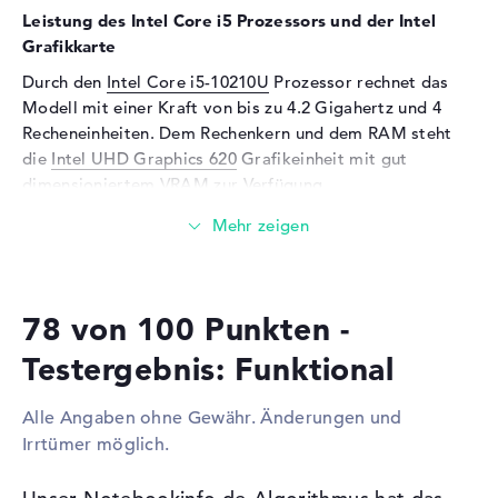
Eingabegeräte
Leistung des Intel Core i5 Prozessors und der Intel
Grafikkarte
Eingabegeräte
Tastatur (Beleuchtet
Durch den
Intel Core i5-10210U
Prozessor rechnet das
(hintergrund)), Touchpad
(Multi-Touch-Trackpad),
Modell mit einer Kraft von bis zu 4.2 Gigahertz und 4
Touchscreen (Multi-Touch,
Recheneinheiten. Dem Rechenkern und dem RAM steht
Stiftbasiert)
die
Intel UHD Graphics 620
Grafikeinheit mit gut
dimensioniertem VRAM zur Verfügung.
Netzwerk
WLAN
802.11a, 802.11b, 802.11g,
Wieviel Speicher hat das Lenovo Yoga C740-14IML
802.11n, 802.11ac, 802.11ax
Grau 81TC004NGE?
Bluetooth
Bluetooth 5
Für den Arbeitsspeicher (RAM) stehen insgesamt 16 GB
Erweiterung / Konnektivität
78 von 100 Punkten -
bereit. Dabei wird bekannter DDR4 SDRAM (PC4-21300 -
2666 MHz) Arbeitsspeicher (RAM) genutzt. Wer sein
Schnittstellen
2 x USB 3.1 - Typ C, 1 x USB
Testergebnis: Funktional
Laptop verbessern will, kann dies bis maximal 16 GByte
3.1 - Typ A
erledigen. Die 512 GB SSD Festplatte ermöglicht Platz
Video
2 x DisplayPort über USB-C
Alle Angaben ohne Gewähr. Änderungen und
für eure empfindlichen Dateien, Videos, Lieder und Bilder.
Irrtümer möglich.
Audio
1 x 2-in-1 Audio Jack
(Kopfhörer/Mikrofon)
Diese Schnittstellen und Funkverbindungen sind an