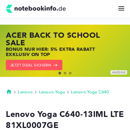
ACER BACK TO SCHOOL
HP STORE SSV DEALS
LENOVO LAPTOP DEALS
Suchen
SALE
JETZT ZUGREIFEN: NOTEBOOKS BEI HP
NOTEBOOKS BEI LENOVO JETZT
BONUS NUR HIER: 5% EXTRA RABATT
KRÄFTIG REDUZIERT
KRÄFTIG REDUZIERT
Konfigurator
EXKLUSIV ON TOP
ZU DEN HP ANGEBOTEN
LENOVO DEALS ZEIGEN
JETZT DEAL SICHERN
Kaufberatung
Technik & Wissen
Lenovo
Lenovo Yoga
Lenovo Yoga C640
Startseite
Deals
Lenovo Yoga C640-13IML LTE
81XL0007GE
Merkzettel