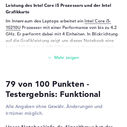
Leistung des Intel Core i5 Prozessors und der Intel
Eingabegeräte
Multi-Touchscreen,
Grafikkarte
Stiftbasiert, Tastatur
Im Innenraum des Laptops arbeitet ein
Intel Core i5-
Tastatur
Beleuchtet (außen)
10210U
Prozessor mit einer Performance von bis zu 4.2
Telekommunikation
GHz. Er performt dabei mit 4 Einheiten. In Blickrichtung
auf die Grafikleistung zeigt uns dieses Notebook eine
Modem (Mobilfunk)
LTE
Intel UHD Graphics 620
GPU mit gut dimensioniertem
Netzwerk
VRAM. Sie gilt als Hauptantrieb neben dem CPU und
Arbeitsspeicher.
WLAN
802.11a, 802.11ac, 802.11b,
802.11g, 802.11n
Wieviel Speicher hat das Lenovo Yoga C640-13IML LTE
Bluetooth
Bluetooth 5
81XL0007GE?
79 von 100 Punkten -
Erweiterung / Konnektivität
Für den Arbeitsspeicher (RAM) stehen insgesamt 8
Testergebnis: Funktional
Gigabyte zur Seite. Dabei wird so genannter DDR4
Schnittstellen
2 x USB 3.1 - Typ A, 1 x USB
3.1 - Typ C
SDRAM (PC4-19200 - 2400 MHz) Arbeitsspeicher (RAM)
Alle Angaben ohne Gewähr. Änderungen und
benutzt. Wer sein Laptop verbessern kann, kann dies bis
Video
1 x DisplayPort über Adapter
Irrtümer möglich.
maximal 8 GByte erledigen. Euer Betriebssystem und
Audio
1 x 2-in-1 Audio Jack
umfassende Archive liegen auf einer Festplatte mit 512
(Kopfhörer/Mikrofon)