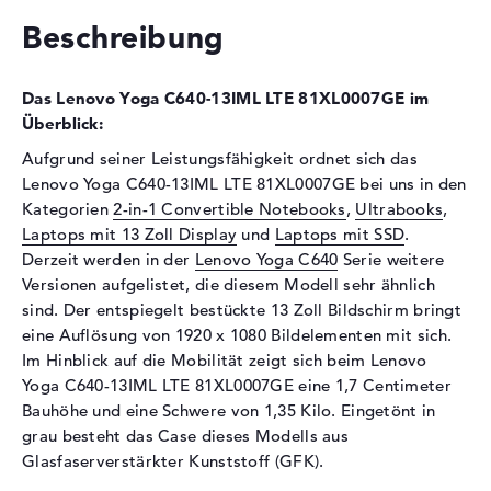
Schnittstelle
PCIe
Beschreibung
Optische Speicher
Laufwerks-Typ
ohne Laufwerk
Das Lenovo Yoga C640-13IML LTE 81XL0007GE im
Display
Überblick:
Display-Typ
13,3" TFT
Aufgrund seiner Leistungsfähigkeit ordnet sich das
Lenovo Yoga C640-13IML LTE 81XL0007GE bei uns in den
Max. Auflösung
1920 x 1080
Kategorien
2-in-1 Convertible Notebooks
,
Ultrabooks
,
Auflösungstyp
Full-HD
Laptops mit 13 Zoll Display
und
Laptops mit SSD
.
Besonderheiten
Multi-Touchscreen,
Derzeit werden in der
Lenovo Yoga C640
Serie weitere
entspiegelt, IPS Panel
Versionen aufgelistet, die diesem Modell sehr ähnlich
Audio
sind. Der entspiegelt bestückte 13 Zoll Bildschirm bringt
eine Auflösung von 1920 x 1080 Bildelementen mit sich.
Soundkarte
Hi-Definition Audio
Im Hinblick auf die Mobilität zeigt sich beim Lenovo
Mikrofon
vorhanden
Yoga C640-13IML LTE 81XL0007GE eine 1,7 Centimeter
Bauhöhe und eine Schwere von 1,35 Kilo. Eingetönt in
Webcam
grau besteht das Case dieses Modells aus
Sensorauflösung
0,9 MP
Glasfaserverstärkter Kunststoff (GFK).
Eingabegeräte