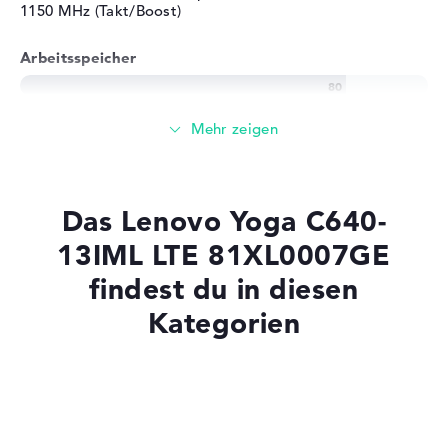
1150 MHz (Takt/Boost)
Arbeitsspeicher
Solide 8 GB Arbeitspeicher - DDR4 SDRAM - PC4-19200 -
2400 MHz
Speicher
Das Lenovo Yoga C640-
Mittelgroßer 512 GB SSD Speicher
13IML LTE 81XL0007GE
findest du in diesen
Kategorien
Mobilität
Akkulaufzeit
Laptops mit SSD
Laptops mit Windows 11