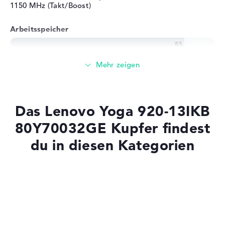
1150 MHz (Takt/Boost)
Arbeitsspeicher
Großer 16 GB Arbeitspeicher - DDR4 SDRAM - PC4-
19200 - 2400 MHz
Speicher
Das Lenovo Yoga 920-13IKB
Großer 1 TB SSD Speicher
80Y70032GE Kupfer findest
du in diesen Kategorien
Mobilität
Laptops mit SSD
Akkulaufzeit
Laptops mit Windows 11