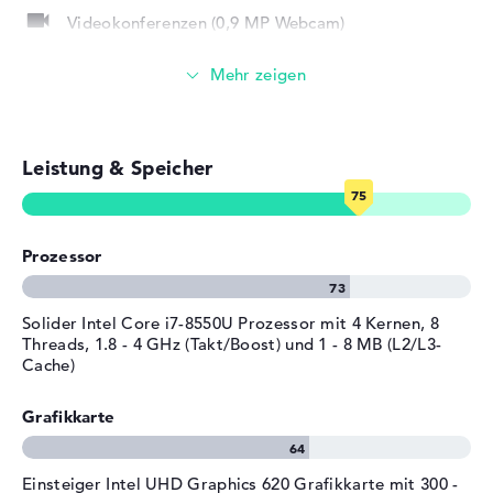
Als Betriebssystem kommt Microsoft Windows 10 Home
Bereitgestelltes
Microsoft Windows 10 Home
Videokonferenzen (0,9 MP Webcam)
(64 Bit) zum Einsatz. Der Entwickler verspricht für dieses
Betriebssystem
(64 Bit)
Laptop eine Bring-In Service Sicherstellung von 2 Jahre.
Streaming (Netflix, Spotify, etc.)
Herstellergarantie
Service & Support
2 Jahre Bring-In Service
E-Mails, Office Apps
Leistung & Speicher
Surfen im Internet
Prozessor
Solider Intel Core i7-8550U Prozessor mit 4 Kernen, 8
Threads, 1.8 - 4 GHz (Takt/Boost) und 1 - 8 MB (L2/L3-
Cache)
Grafikkarte
Einsteiger Intel UHD Graphics 620 Grafikkarte mit 300 -