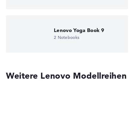
Wir arbeiten mit den offiziellen Herstellerangaben.
Fehlen Daten bei einzelnen Modellen, passen sich die
Gewichtungen automatisch an.
Lenovo Yoga Book 9
Lob oder Kritik?
Wir freuen uns über dein Feedback
2 Notebooks
Weitere Lenovo Modellreihen
Lenovo IdeaPad