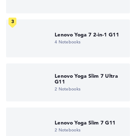
Glänzendes 13,9 Zoll IPS-Display mit High-End-Auflösung
von maximal 3840 x 2160
Lenovo Yoga 7 2-in-1 G11
Wie wir testen und bewerten
4 Notebooks
Wir helfen dir, technische Daten von Notebooks leichter
zu vergleichen. Unser Test-Algorithmus analysiert die
Datenblätter tausender Notebooks automatisch –
basierend auf über 23 Jahren Erfahrung in der Notebook-
Lenovo Yoga Slim 7 Ultra
Kaufberatung.
G11
Die Gesamtnote
setzt sich aus drei Teilbewertungen
2 Notebooks
zusammen:
Leistung & Speicher (60%):
Prozessor 40%,
Grafikkarte 30%, RAM 15%, Speicher 15%
Mobilität (20%):
Akkulaufzeit 50%, Gewicht 35%,
Lenovo Yoga Slim 7 G11
Höhe 15%
2 Notebooks
Display (20%):
Auflösung 100%