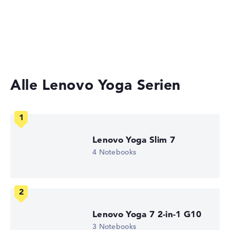
Ultrabooks
Lange Akkulaufzeit mit 10,5 Stunden (Laut
Herstellerangaben)
Business Laptops
2-in-1 Convertible Notebooks
Gewicht
Besonders leichte 1,37 kg
Alle Lenovo Yoga Serien
Höhe
Besonders dünn mit 1,4 cm Höhe
Lenovo Yoga Slim 7
4 Notebooks
Display
Auflösung
Lenovo Yoga 7 2-in-1 G10
3 Notebooks