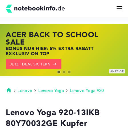
ACER BACK TO SCHOOL
HP STORE SSV DEALS
LENOVO LAPTOP DEALS
Suchen
SALE
JETZT ZUGREIFEN: NOTEBOOKS BEI HP
NOTEBOOKS BEI LENOVO JETZT
BONUS NUR HIER: 5% EXTRA RABATT
KRÄFTIG REDUZIERT
KRÄFTIG REDUZIERT
Konfigurator
EXKLUSIV ON TOP
ZU DEN HP ANGEBOTEN
LENOVO DEALS ZEIGEN
JETZT DEAL SICHERN
Kaufberatung
Technik & Wissen
Lenovo
Lenovo Yoga
Lenovo Yoga 920
Startseite
Deals
Lenovo Yoga 920-13IKB
80Y70032GE Kupfer
Merkzettel