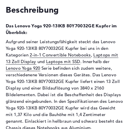
Optische Speicher
Beschreibung
Laufwerks-Typ
ohne Laufwerk
Display
Das Lenovo Yoga 920-13IKB 80Y70032GE Kupfer im
Überblick:
Display-Typ
13,9" TFT
Aufgrund seiner Leistungsfähigkeit steckt das Lenovo
Max. Auflösung
3840 x 2160
Yoga 920-13IKB 80Y70032GE Kupfer bei uns in den
Auflösungstyp
4K UHD
Kategorien
2-in-1 Convertible Notebooks
,
Laptops mit
Besonderheiten
Multi-Touchscreen, glänzend,
13 Zoll Display
und
Laptops mit SSD
. Innerhalb der
LED-Hintergrundbeleuchtung,
Lenovo Yoga 920
Serie befinden sich zudem weitere,
IPS Panel
verschiedenene Versionen dieses Gerätes. Das Lenovo
Audio
Yoga 920-13IKB 80Y70032GE Kupfer liefert einen 13 Zoll
Display und einer Bildauflösung von 3840 x 2160
Soundkarte
onboard
Bildelementen. Dabei ist die Beschaffenheit des Displays
Mikrofon
vorhanden
glänzend eingebunden. In den Spezifikationen des Lenovo
Yoga 920-13IKB 80Y70032GE Kupfer wird das Gewicht
Webcam
mit 1,37 Kilo und die Bauhöhe mit 1,4 Zentimeter
Sensorauflösung
0,9 MP
genannt. Einlackiert in hellbraun und schwarz besteht das
Chassis dieses Notebooks aus Aluminium.
Eingabegeräte