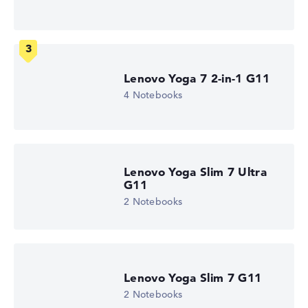
Glänzendes 14 Zoll Display mit High-End-Auflösung von
maximal 3840 x 2400 und 60 Hz
Lenovo Yoga 7 2-in-1 G11
Wie wir testen und bewerten
4 Notebooks
Wir helfen dir, technische Daten von Notebooks leichter
zu vergleichen. Unser Test-Algorithmus analysiert die
Datenblätter tausender Notebooks automatisch –
basierend auf über 23 Jahren Erfahrung in der Notebook-
Lenovo Yoga Slim 7 Ultra
Kaufberatung.
G11
Die Gesamtnote
setzt sich aus drei Teilbewertungen
2 Notebooks
zusammen:
Leistung & Speicher (60%):
Prozessor 40%,
Grafikkarte 30%, RAM 15%, Speicher 15%
Mobilität (20%):
Akkulaufzeit 50%, Gewicht 35%,
Lenovo Yoga Slim 7 G11
Höhe 15%
2 Notebooks
Display (20%):
Auflösung 100%