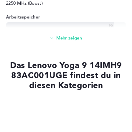
2250 MHz (Boost)
Arbeitsspeicher
Sehr großer 32 GB Arbeitspeicher - LPDDR5X - 7467
MHZ
Speicher
Das Lenovo Yoga 9 14IMH9
Großer 1 TB SSD Speicher
83AC001UGE findest du in
diesen Kategorien
Mobilität
Laptops mit SSD
Akkulaufzeit
Laptops mit Windows 11