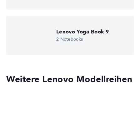
Wir arbeiten mit den offiziellen Herstellerangaben.
Fehlen Daten bei einzelnen Modellen, passen sich die
Gewichtungen automatisch an.
Lenovo Yoga Book 9
Lob oder Kritik?
Wir freuen uns über dein Feedback
2 Notebooks
Weitere Lenovo Modellreihen
Lenovo IdeaPad