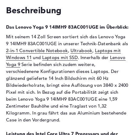
Optische Speicher
Beschreibung
Laufwerks-Typ
ohne Laufwerk
Display
Das Lenovo Yoga 9 14IMH9 83AC001UGE im Überblick:
Display-Typ
14" TFT
Mit seinem 14 Zoll Screen sortiert sich das Lenovo Yoga
9 14IMH9 83AC001UGE in unserer Technik-Datenbank als
Max. Auflösung
3840 x 2400
2-in-1 Convertible Notebook
,
Ultrabook
,
Laptops mit
Auflösungstyp
WQUXGA
Windows 11
und
Laptops mit SSD
. Innerhalb der
Lenovo
Bildwiederholrate
60 Hz
Yoga 9
Serie befinden sich zudem weitere,
Besonderheiten
Multi-Touchscreen, glänzend,
verschiedenene Konfigurationen dieses Laptops. Der
OLED-Display, HDR, Dolby
glänzend gelieferte 14 Inch Bildschirm mit 60 Hz
Vision
Bildwiederholrate, bringt eine Auflösung von 3840 x 2400
Pixel mit sich. In Bezug auf die Portabilität zeigt sich
Audio
beim Lenovo Yoga 9 14IMH9 83AC001UGE eine 1,59
Soundkarte
Realtek ALC3306
Zentimeter Bauhöhe und eine Traglast von 1,32
Kilogramm. In grau fährt das aus Aluminium bestehende
Webcam
Case in den Vordergrund.
Sensorauflösung
5 MP
Leistung des Intel Core Ultra 7 Prozessors und der
Eingabegeräte