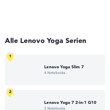
Ultrabooks
Lange Akkulaufzeit mit 12,5 Stunden (Laut
Herstellerangaben)
Business Laptops
2-in-1 Convertible Notebooks
Gewicht
Besonders leichte 1,32 kg
Alle Lenovo Yoga Serien
Höhe
Sehr schlank mit 1,59 cm Höhe
Lenovo Yoga Slim 7
4 Notebooks
Display
Auflösung
Lenovo Yoga 7 2-in-1 G10
3 Notebooks