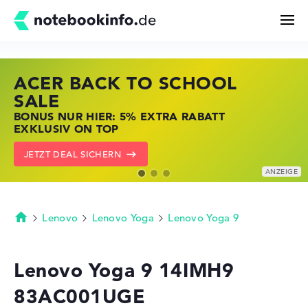
ACER BACK TO SCHOOL
HP STORE SSV DEALS
LENOVO LAPTOP DEALS
Suchen
SALE
JETZT ZUGREIFEN: NOTEBOOKS BEI HP
NOTEBOOKS BEI LENOVO JETZT
BONUS NUR HIER: 5% EXTRA RABATT
KRÄFTIG REDUZIERT
KRÄFTIG REDUZIERT
Konfigurator
EXKLUSIV ON TOP
ZU DEN HP ANGEBOTEN
LENOVO DEALS ZEIGEN
JETZT DEAL SICHERN
Kaufberatung
Technik & Wissen
Lenovo
Lenovo Yoga
Lenovo Yoga 9
Startseite
Deals
Lenovo Yoga 9 14IMH9
83AC001UGE
Merkzettel