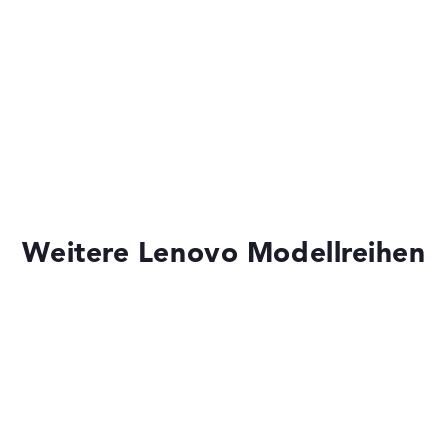
Schlank mit 1,99 cm Höhe
ot,
zte Tastatur,
 -
rity Chip 2.0,
g
n, WoL (Wake on
olymer
Weitere Lenovo Modellreihen
ks leichter zu vergleichen. Unser Test-Algorithmus analysiert 
Erfahrung in der Notebook-Kaufberatung.
ertungen zusammen:
, Grafikkarte 30%, RAM 15%, Speicher 15%
t 35%, Höhe 15%
Lenovo IdeaPad