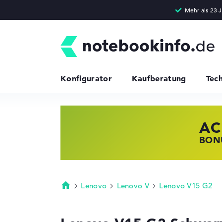
Konfigurator
Kaufberatung
Tec
AC
HP
LE
BONU
JETZ
NOTE
Lenovo
Lenovo V
Lenovo V15 G2
Startseite