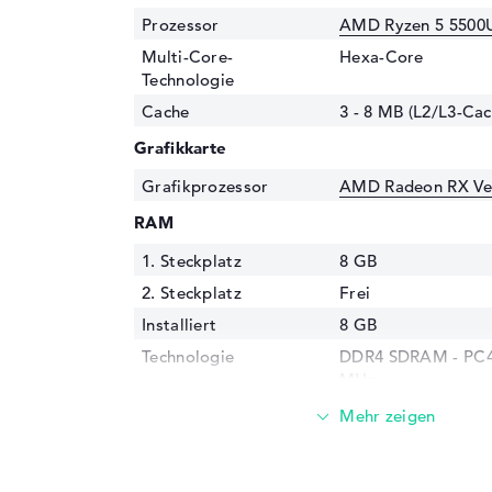
Prozessor
AMD Ryzen 5 5500U
Multi-Core-
Hexa-Core
Technologie
Cache
3 - 8 MB (L2/L3-Cac
Grafikkarte
Grafikprozessor
AMD Radeon RX Ve
RAM
1. Steckplatz
8 GB
2. Steckplatz
Frei
Installiert
8 GB
Technologie
DDR4 SDRAM - PC4-
MHz
Festplatte
Festplatte
256 GB SSD
Schnittstelle
PCIe