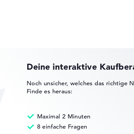
gaben. Fehlen Daten bei einzelnen Modellen, passen sich die Ge
edback
 11
)
Lenovo ThinkPad
ice
Deine interaktive Kaufbe
Lenovo Yoga
Noch unsicher, welches das richtige N
Finde es heraus:
Maximal 2 Minuten
Lenovo Legion
8 einfache Fragen