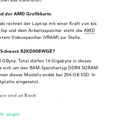
nd der AMD Grafikkarte
b rechnet der Laptop mit einer Kraft von bis
hip und dem Arbeitsspeicher steht die
AMD
ertem Videospeicher (VRAM) zur Stelle.
G2 Schwarz 82KD008WGE?
8 GByte. Total dürfen 16 Gigabyte in dieses
 es sich um den RAM-Speichertyp DDR4 SDRAM
men dieses Modells endet bei 256 GB SSD. In
stplatte eingesetzt.
en sind an Bord:
derem per USB 2.0 (1x), USB 3.2 - Typ A (1x),
ppeln. Das Erweitern externer Zusätze ist mit
infach ausführbar. Zu den gängigen
er, Digitalkameras und Lenkräder. Aber auch
passen. Mit Hilfe eines weiteren Bildschirm-