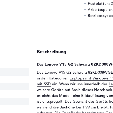
Festplatten: 
Arbeitsspeic
Betriebssyste
Beschreibung
Das Lenovo V15 G2 Schwarz 82KD008WG
Das Lenovo V15 G2 Schwarz 82KD008WGE set
in den Kategorien
Laptops mit Windows 1
mit SSD
ein. Wenn wir uns innerhalb der
Le
weitere Geräte auf Basis dieses Notebooks
erreicht das Modell eine Bildauflösung vo
ist entspiegelt. Das Gewicht des Geräts li
während die Bauhöhe bei 1,99 cm bleibt. F
gehalten. Die Oberfläche besteht zum Groß