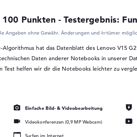
Kabels ist es auch umsetzbar das Modell m
Fernseher, Monitore oder Beamer, auszuba
 100 Punkten - Testergebnis: Fun
Privatnetzwerken erledigen im Lenovo V
Netzwerkkabel (Gigabit Ethernet) und WLA
lle Angaben ohne Gewähr. Änderungen und Irrtümer möglic
Bluetooth 5 dürft ihr außerdem Extras wir
Portabilität und die damit abhängige, sc
optisches Lesegerät. Es kann zusätzlich p
e-Algorithmus hat das Datenblatt des Lenovo V15 
 technischen Daten anderer Notebooks in unserer Da
Windows 11 Betriebssystem und 1 Jahr 
t, LED-
 Test helfen wir dir die Notebooks leichter zu vergl
Wenn du dich zum Erwerb dieses Produkts
tung, TN Panel
Windows 11 Professional (64 Bit) vorinstal
Kauf des Lenovo V15 G2 Schwarz 82KD008WG
Bring-In Service bereit.
Einfache Bild- & Videobearbeitung
Videokonferenzen (0,9 MP Webcam)
Surfen im Internet