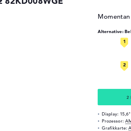
rz 82KD008WGE
Momentan n
Alternative: B
2 
Display: 15,6"
Prozessor:
AM
Grafikkarte:
A