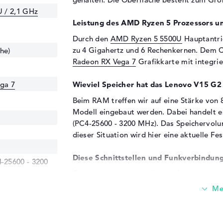
 / 2,1 GHz
Leistung des AMD Ryzen 5 Prozessors u
Durch den
AMD Ryzen 5 5500U
Hauptantrie
zu 4 Gigahertz und 6 Rechenkernen. Dem C
he)
Radeon RX Vega 7
Grafikkarte mit integri
ga 7
Wieviel Speicher hat das Lenovo V15 
Beim RAM treffen wir auf eine Stärke von 
Modell eingebaut werden. Dabei handelt
(PC4-25600 - 3200 MHz). Das Speichervolu
dieser Situation wird hier eine aktuelle Fe
Diese Schnittstellen und Funkverbindung
25600 - 3200
Zubehör könnt ihr an diesem Gerät unter an
USB 3.2 - Typ C (1x) und HDMI 1.4b (1x) ko
Hilfe der USB-Verbindungsmöglichkeiten e
Hinzunahmen zählen USB-Sticks, Kartenles
Dauerbrenner wie Digitizer und Tastaturen 