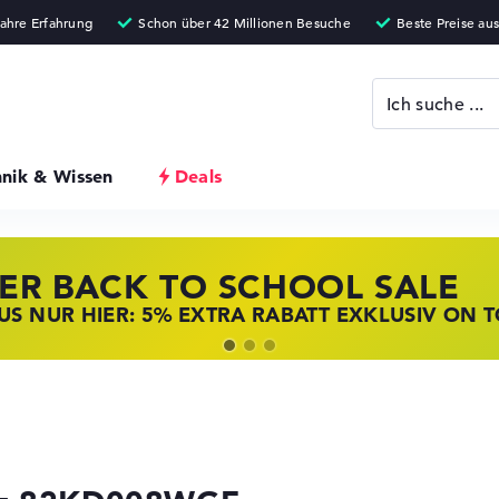
hnik & Wissen
Deals
ER BACK TO SCHOOL SALE
 STORE SSV DEALS
NOVO LAPTOP DEALS
S NUR HIER: 5% EXTRA RABATT EXKLUSIV ON 
T ZUGREIFEN: NOTEBOOKS BEI HP KRÄFTIG RED
BOOKS BEI LENOVO JETZT KRÄFTIG REDUZIERT