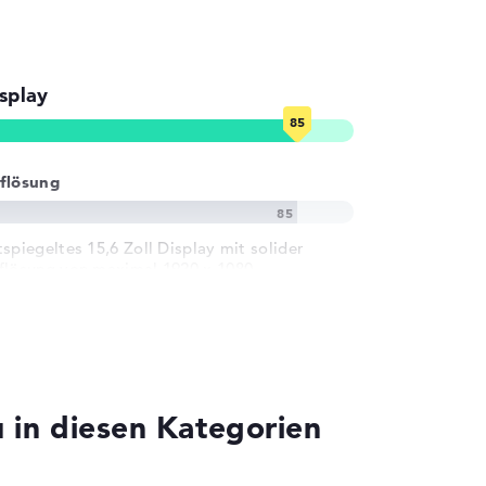
splay
flösung
tspiegeltes 15,6 Zoll Display mit solider
flösung von maximal 1920 x 1080
in diesen Kategorien