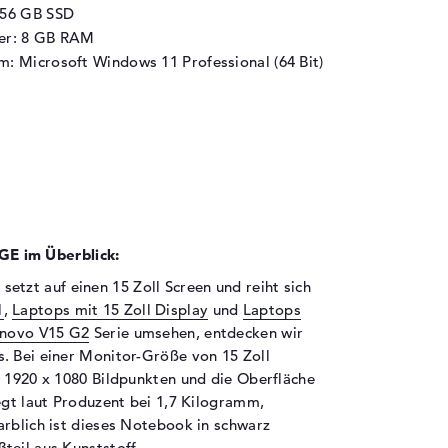
256 GB SSD
her: 8 GB RAM
m: Microsoft Windows 11 Professional (64 Bit)
E im Überblick:
zt auf einen 15 Zoll Screen und reiht sich
1
,
Laptops mit 15 Zoll Display
und
Laptops
novo V15 G2
Serie umsehen, entdecken wir
. Bei einer Monitor-Größe von 15 Zoll
n 1920 x 1080 Bildpunkten und die Oberfläche
egt laut Produzent bei 1,7 Kilogramm,
arblich ist dieses Notebook in schwarz
teil aus Kunststoff.