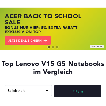
ACER BACK TO SCHOOL
HP STORE SSV DEALS
LENOVO LAPTOP DEALS
SALE
JETZT ZUGREIFEN: NOTEBOOKS BEI HP
NOTEBOOKS BEI LENOVO JETZT
BONUS NUR HIER: 5% EXTRA RABATT
KRÄFTIG REDUZIERT
KRÄFTIG REDUZIERT
EXKLUSIV ON TOP
ZU DEN HP ANGEBOTEN
LENOVO DEALS ZEIGEN
JETZT DEAL SICHERN
Top Lenovo V15 G5 Notebooks
im Vergleich
Filtern