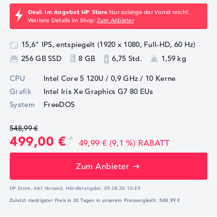
Deal: Im Angebot HP Store
Nur solange der Vorrat reicht.
Weitere Details im Shop:
Zum Anbieter
15,6" IPS, entspiegelt (1920 x 1080, Full-HD, 60 Hz)
256 GB SSD
8 GB
6,75 Std.
1,59 kg
CPU
Intel Core 5 120U / 0,9 GHz
/ 10 Kerne
Grafik
Intel Iris Xe Graphics G7 80 EUs
System
FreeDOS
548,99 €
499,00 €
49,99 € (9,1 %) RABATT
Zum Anbieter
HP Store, inkl. Versand,
Händlerangabe:
09.08.26 10:49
Zuletzt niedrigster Preis in 30 Tagen in unserem Preisvergleich: 548,99 €