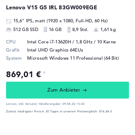
Lenovo V15 G5 IRL 83GW009EGE
15,6" IPS, matt (1920 x 1080, Full-HD, 60 Hz)
512 GB SSD
16 GB
8,9 Std.
1,61 kg
CPU
Intel Core i7-13620H / 1,8 GHz
/ 10 Kerne
Grafik
Intel UHD Graphics 64EUs
System
Microsoft Windows 11 Professional (64 Bit)
869,01 €
Zum Anbieter
Lenovo, inkl. Versand,
Händlerangabe:
09.08.26 10:43
Zuletzt niedrigster Preis in 30 Tagen in unserem Preisvergleich: 816,86 €