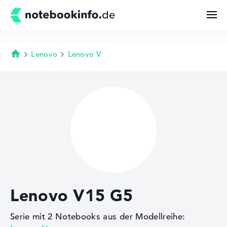
Lenovo
Lenovo V
Startseite
Suchen
Konfigurator
Kaufberatung
Technik & Wissen
Lenovo V15 G5
Deals
Serie mit 2 Notebooks aus der Modellreihe:
Merkzettel