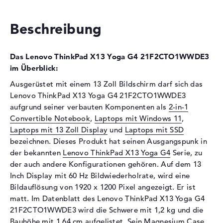
Optische Speicher
Beschreibung
Laufwerks-Typ
ohne Laufwerk
Display
Das Lenovo ThinkPad X13 Yoga G4 21F2CTO1WWDE3
Display-Typ
13,3" TFT
im Überblick:
Max. Auflösung
1920 x 1200
Ausgerüstet mit einem 13 Zoll Bildschirm darf sich das
Lenovo ThinkPad X13 Yoga G4 21F2CTO1WWDE3
Auflösungstyp
WUXGA
aufgrund seiner verbauten Komponenten als
2-in-1
Bildwiederholrate
60 Hz
Convertible Notebook
,
Laptops mit Windows 11
,
Besonderheiten
Multi-Touchscreen, matt,
Laptops mit 13 Zoll Display
und
Laptops mit SSD
LED-Hintergrundbeleuchtung,
bezeichnen. Dieses Produkt hat seinen Ausgangspunk in
IPS Panel, farbkalibriert
der bekannten
Lenovo ThinkPad X13 Yoga G4
Serie, zu
Audio
der auch andere Konfigurationen gehören. Auf dem 13
Inch Display mit 60 Hz Bildwiederholrate, wird eine
Soundkarte
Realtek ALC3287
Bildauflösung von 1920 x 1200 Pixel angezeigt. Er ist
Webcam
matt. Im Datenblatt des Lenovo ThinkPad X13 Yoga G4
21F2CTO1WWDE3 wird die Schwere mit 1,2 kg und die
Sensorauflösung
5 MP
Bauhöhe mit 1,64 cm aufgelistet. Sein Magnesium Case