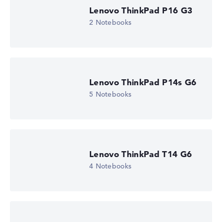
Wir arbeiten mit den offiziellen Herstellerangaben.
Lenovo ThinkPad P16 G3
Fehlen Daten bei einzelnen Modellen, passen sich die
2 Notebooks
Gewichtungen automatisch an.
Lob oder Kritik?
Wir freuen uns über dein Feedback
Lenovo ThinkPad P14s G6
5 Notebooks
Lenovo ThinkPad T14 G6
4 Notebooks