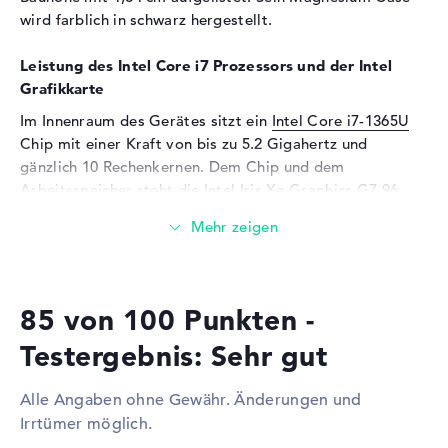
Eingabegeräte
wird farblich in schwarz hergestellt.
Eingabegeräte
Multi-Touch-Trackpad, Multi-
Leistung des Intel Core i7 Prozessors und der Intel
Touchscreen, Stiftbasiert,
Grafikkarte
Tastatur
Tastatur
Beleuchtet (hintergrund),
Im Innenraum des Gerätes sitzt ein
Intel Core i7-1365U
Flüssigkeitsabweisend
Chip mit einer Kraft von bis zu 5.2 Gigahertz und
gänzlich 10 Rechenkernen. Dem Chip und dem
Netzwerk
Arbeitsspeicher steht die
Intel Iris Xe Graphics G7 96
WLAN
802.11a, 802.11ac, 802.11ax,
EUs
Grafikkarte mit integriertem Videospeicher zur
802.11b, 802.11g, 802.11n
Stelle.
Bluetooth
Bluetooth 5.1
Wieviel Speicher hat das Lenovo ThinkPad X13 Yoga
Erweiterung / Konnektivität
G4 21F2CTO1WWDE3?
85 von 100 Punkten -
Schnittstellen
2 x Thunderbolt 4, 2 x USB 3.2
Beziffert mit LPDDR5 (6400MHZ) Komponenten, sind 32
- Typ A
Testergebnis: Sehr gut
GByte Arbeitsspeicher (RAM) eingesetzt. Das
Video
2 x DisplayPort über USB-C, 1
Unternehmen erlaubt in diesem Gerät maximal 32
x HDMI 2.0
Alle Angaben ohne Gewähr. Änderungen und
Gigabyte. Euer Betriebssystem und allgemeine Dateien
Irrtümer möglich.
Audio
1 x 2-in-1 Audio Jack
lagern auf einer Festplatte mit 1 TB SSD Lagerplatz.
(Kopfhörer/Mikrofon)