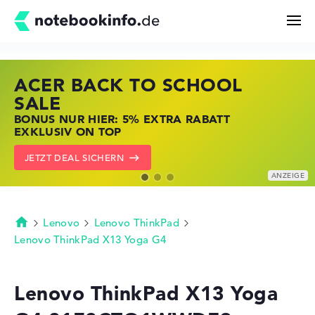
ACER BACK TO SCHOOL
HP STORE SSV DEALS
LENOVO LAPTOP DEALS
Suchen
SALE
JETZT ZUGREIFEN: NOTEBOOKS BEI HP
NOTEBOOKS BEI LENOVO JETZT
BONUS NUR HIER: 5% EXTRA RABATT
KRÄFTIG REDUZIERT
KRÄFTIG REDUZIERT
Konfigurator
EXKLUSIV ON TOP
ZU DEN HP ANGEBOTEN
LENOVO DEALS ZEIGEN
JETZT DEAL SICHERN
Kaufberatung
Technik & Wissen
Lenovo
Lenovo ThinkPad
Startseite
Lenovo ThinkPad X13 Yoga G4
Deals
Lenovo ThinkPad X13 Yoga
Merkzettel