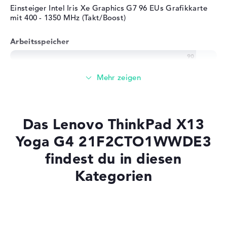
Einsteiger Intel Iris Xe Graphics G7 96 EUs Grafikkarte
mit 400 - 1350 MHz (Takt/Boost)
Arbeitsspeicher
Sehr großer 32 GB Arbeitspeicher - LPDDR5 - 6400MHZ
Speicher
Das Lenovo ThinkPad X13
Großer 1 TB SSD Speicher
Yoga G4 21F2CTO1WWDE3
findest du in diesen
Mobilität
Kategorien
Akkulaufzeit
Laptops mit SSD