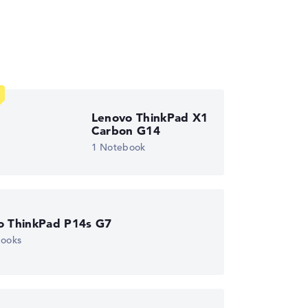
wichtungen automatisch an.
Lenovo ThinkPad X1
Carbon G14
1 Notebook
o ThinkPad P14s G7
books