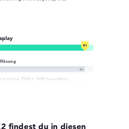
splay
flösung
t maximal 2560 x 1600 besonders
chauflösendes entspiegeltes 13,3 Zoll IPS-
splay
indest du in diesen