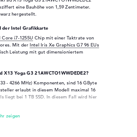
ziffert eine Bauhöhe von 1,59 Zentimeter.
hwarz hergestellt.
 der Intel Grafikkarte
l Core i7-1255U
Chip mit einer Taktrate von
Cores. Mit der
Intel Iris Xe Graphics G7 96 EUs
isch Leistung mit gut dimensioniertem
nkPad X13 Yoga G3 21AWCTO1WWDEDE2?
3 - 4266 MHz) Komponenten, sind 16 GByte
steller erlaubt in diesem Modell maximal 16
 liegt bei 1 TB SSD. In diesem Fall wird hier
en sind an Bord:
novo ThinkPad X13 Yoga G3
 Anschlüsse verbinden. Dazu gehören zum