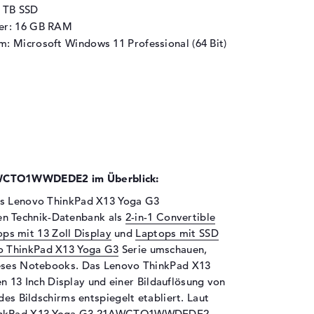
1 TB SSD
her: 16 GB RAM
m: Microsoft Windows 11 Professional (64 Bit)
AWCTO1WWDEDE2 im Überblick:
das Lenovo ThinkPad X13 Yoga G3
n Technik-Datenbank als
2-in-1 Convertible
ps mit 13 Zoll Display
und
Laptops mit SSD
o ThinkPad X13 Yoga G3
Serie umschauen,
ieses Notebooks. Das Lenovo ThinkPad X13
3 Inch Display und einer Bildauflösung von
des Bildschirms entspiegelt etabliert. Laut
 ThinkPad X13 Yoga G3 21AWCTO1WWDEDE2