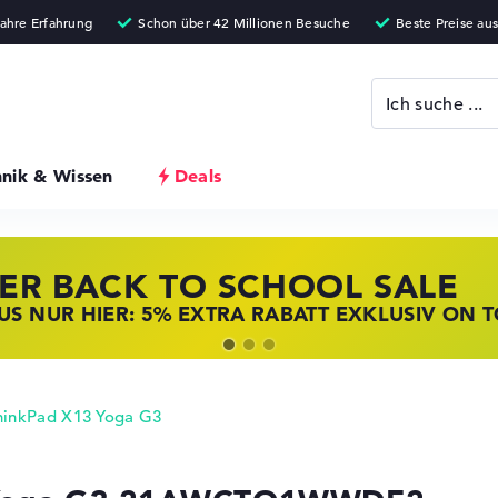
hnik & Wissen
Deals
ER BACK TO SCHOOL SALE
 STORE SSV DEALS
NOVO LAPTOP DEALS
S NUR HIER: 5% EXTRA RABATT EXKLUSIV ON 
T ZUGREIFEN: NOTEBOOKS BEI HP KRÄFTIG RED
BOOKS BEI LENOVO JETZT KRÄFTIG REDUZIERT
hinkPad X13 Yoga G3