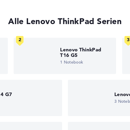
, Grafikkarte 30%, RAM 15%, Speicher 15%
t 35%, Höhe 15%
Alle Lenovo ThinkPad Serien
gaben. Fehlen Daten bei einzelnen Modellen, passen sich die Ge
edback
 11
Lenovo ThinkPad
T16 G5
)
1 Notebook
eturn-Service
14 G7
Lenov
3 Note