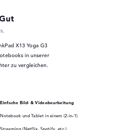
 A (2x), DisplayPort über USB-C (2x), HDMI 2.0
 (1x). Die installierten USB-Ports sorgen
 Gut
anner oder weitere SSDs anschließen sollt.
uren oder Gamepads sind möglich. Ihr wollt
h.
p über Kabel an einen Monitor, voluminösen
peln? Auch das ist kein Problem. Ins Web
Yoga G3 21AWCTO1WWDEDE2 via
inkPad X13 Yoga G3
Adapter) und WLAN (802.11n). Extras können
tebooks in unserer
nden werden. Wenn ihr ein entsprechendes
hter zu vergleichen.
 braucht, solltet ihr bei diesem Notebook zu
st kein Lesegerät verbaut.
 Garantie
essional (64 Bit) als Betriebssystem
Einfache Bild- & Videobearbeitung
Notebook und Tablet in einem (2-in-1)
Streaming (Netflix, Spotify, etc.)