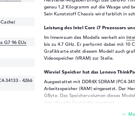
genau 1,2 Kilogramm auf die Waage und be
Sein Kunststoff Chassis wird farblich in sc
-Cache)
Leistung des Intel Core i7 Prozessors und
Im Innenraum des Modells werkelt ein
Inte
ics G7 96 EUs
bis zu 4.7 GHz. Er performt dabei mit 10 
Grafikkarte steht diesem Modell auch graf
Videospeicher (VRAM) zur Stelle.
Wieviel Speicher hat das Lenovo Thi
4-34133 - 4266
Ausgestattet mit DDR4X SDRAM (PC4-3413
Arbeitsspeicher (RAM) eingesetzt. Der Her
GByte. Das Speichervolumen dieses Modells
eine aktuelle Festplatte montiert.
Diese Schnittstellen und Funkverbindung
Optionales Zusätze kannst du mit dem Le
21AWCTO1WWDEDE2 über unterschiedliche