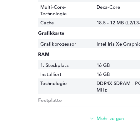
Multi-Core-
Deca-Core
Technologie
Cache
18.5 - 12 MB (L2/L3
Grafikkarte
Grafikprozessor
Intel Iris Xe Graph
RAM
1. Steckplatz
16 GB
Installiert
16 GB
Technologie
DDR4X SDRAM - PC
MHz
Festplatte
Festplatte
1 TB SSD
Schnittstelle
PCIe
Optische Speicher