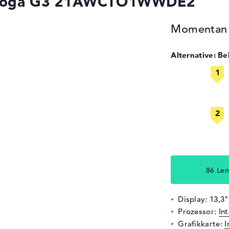
3 Yoga G3 21AWCTO1WWDE2
Momentan n
Alternative: B
86 Len
Display: 13,3
Prozessor:
In
Grafikkarte:
I