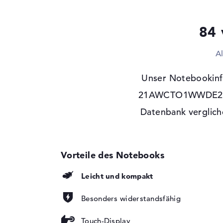
Laufwerks-Typ
ohne Laufwerk
Display
84 
Display-Typ
13,3" TFT
Max. Auflösung
2560 x 1600
A
Auflösungstyp
WQXGA
Unser Notebookinf
Besonderheiten
Multi-Touchscreen, 
LED-Hintergrundbel
21AWCTO1WWDE2 ana
Panel
Datenbank vergliche
Audio
Soundkarte
Realtek ALC3306
Webcam
Sensorauflösung
1,9 MP
Leicht und kompakt
Eingabegeräte
Besonders widerstandsfähig
Eingabegeräte
Multi-Touch-Trackp
Touchscreen, Stiftba
Touch-Display