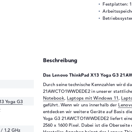
Festplatten: 
Arbeitsspeic
Betriebssyste
Beschreibung
Das Lenovo ThinkPad X13 Yoga G3 21
Durch seine technische Kennzahlen wird 
21AWCTO1WWDEDE2 in unserer stattliche
Notebook
,
Laptops mit Windows 11
,
Lapto
13 Yoga G3
geführt. Wenn wir uns innerhalb der
Lenov
2
entdecken wir weitere Geräte auf Basis d
Yoga G3 21AWCTO1WWDEDE2 liefert einen 1
2560 x 1600 Pixel. Dabei ist die Oberseite 
 / 1,2 GHz
Hersteller-Angaben bringt das Lenovo