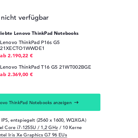
icht verfügbar
eliebte Lenovo ThinkPad Notebooks
Lenovo ThinkPad P16s G5
21XECTO1WWDE1
ab 2.190,22 €
Lenovo ThinkPad T16 G5 21WT002BGE
ab 2.369,00 €
ovo ThinkPad Notebooks anzeigen
" IPS, entspiegelt (2560 x 1600, WQXGA)
tel Core i7-1255U / 1,2 GHz
/ 10 Kerne
ntel Iris Xe Graphics G7 96 EUs