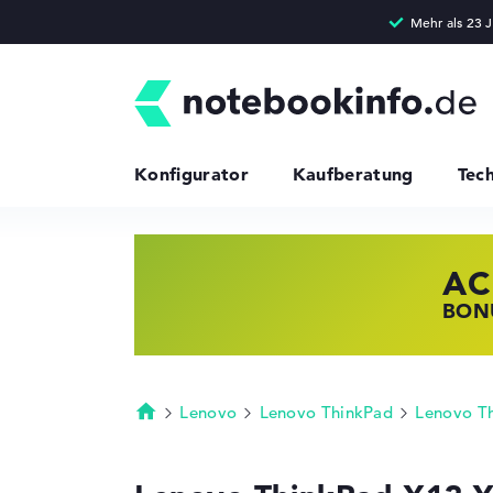
Konfigurator
Kaufberatung
Tec
AC
HP
LE
BONU
JETZ
NOTE
Lenovo
Lenovo ThinkPad
Lenovo T
Startseite