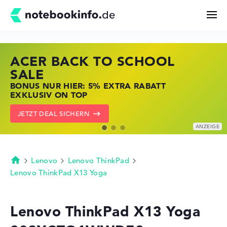
ACER BACK TO SCHOOL
HP STORE SSV DEALS
LENOVO LAPTOP DEALS
Suchen
SALE
JETZT ZUGREIFEN: NOTEBOOKS BEI HP
NOTEBOOKS BEI LENOVO JETZT
BONUS NUR HIER: 5% EXTRA RABATT
KRÄFTIG REDUZIERT
KRÄFTIG REDUZIERT
Konfigurator
EXKLUSIV ON TOP
ZU DEN HP ANGEBOTEN
LENOVO DEALS ZEIGEN
JETZT DEAL SICHERN
Kaufberatung
Technik & Wissen
Lenovo
Lenovo ThinkPad
Startseite
Lenovo ThinkPad X13 Yoga
Deals
Lenovo ThinkPad X13 Yoga
Merkzettel