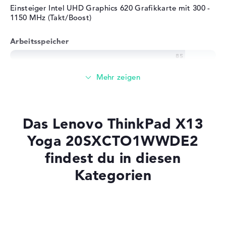
Einsteiger Intel UHD Graphics 620 Grafikkarte mit 300 -
Betriebssystem / Software
1150 MHz (Takt/Boost)
Bereitgestelltes
Microsoft Windows 10
Arbeitsspeicher
Betriebssystem
Professional (64 Bit)
Herstellergarantie
Großer 16 GB Arbeitspeicher - DDR4 SDRAM - PC4-
Service & Support
3 Jahre Pick-up & Return-
25600 - 3200 MHz
Service
Speicher
Das Lenovo ThinkPad X13
Mittelgroßer 512 GB SSD Speicher
Yoga 20SXCTO1WWDE2
findest du in diesen
Kategorien
Mobilität
Akkulaufzeit
Laptops mit SSD