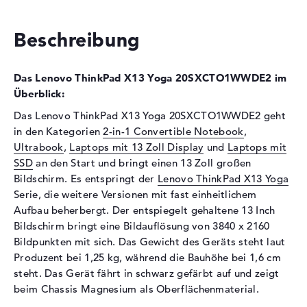
Optische Speicher
Beschreibung
Laufwerks-Typ
ohne Laufwerk
Display
Das Lenovo ThinkPad X13 Yoga 20SXCTO1WWDE2 im
Display-Typ
13,3" TFT
Überblick:
Max. Auflösung
3840 x 2160
Das Lenovo ThinkPad X13 Yoga 20SXCTO1WWDE2 geht
in den Kategorien
2-in-1 Convertible Notebook
,
Auflösungstyp
4K UHD
Ultrabook
,
Laptops mit 13 Zoll Display
und
Laptops mit
Besonderheiten
Multi-Touchscreen,
SSD
an den Start und bringt einen 13 Zoll großen
entspiegelt, LED-
Bildschirm. Es entspringt der
Lenovo ThinkPad X13 Yoga
Hintergrundbeleuchtung, IPS
Serie, die weitere Versionen mit fast einheitlichem
Panel
Aufbau beherbergt. Der entspiegelt gehaltene 13 Inch
Kartenleser
Bildschirm bringt eine Bildauflösung von 3840 x 2160
Bildpunkten mit sich. Das Gewicht des Geräts steht laut
Unterstützte Flash-
microSD
Speicherkarten
Produzent bei 1,25 kg, während die Bauhöhe bei 1,6 cm
steht. Das Gerät fährt in schwarz gefärbt auf und zeigt
Audio
beim Chassis Magnesium als Oberflächenmaterial.
Soundkarte
Realtek ALC3287