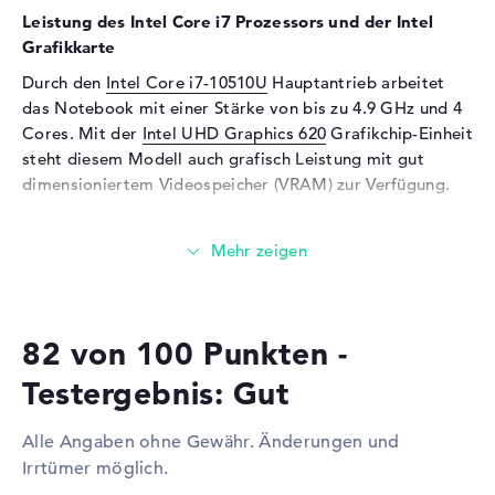
Leistung des Intel Core i7 Prozessors und der Intel
Mikrofon
vorhanden
Grafikkarte
Webcam
Durch den
Intel Core i7-10510U
Hauptantrieb arbeitet
Sensorauflösung
0,9 MP
das Notebook mit einer Stärke von bis zu 4.9 GHz und 4
Cores. Mit der
Intel UHD Graphics 620
Grafikchip-Einheit
Eingabegeräte
steht diesem Modell auch grafisch Leistung mit gut
Eingabegeräte
Multi-Touch-Trackpad, Multi-
dimensioniertem Videospeicher (VRAM) zur Verfügung.
Touchscreen, Stiftbasiert,
Tastatur
Wieviel Speicher hat das Lenovo ThinkPad X13 Yoga
Tastatur
Beleuchtet (hintergrund)
20SXCTO1WWDE2?
Telekommunikation
Beim RAM treffen wir auf eine Stärke von 16 GByte.
Größtmöglich können 16 GByte in dieses Modell
Modem (Mobilfunk)
LTE
82 von 100 Punkten -
eingeschraubt werden. Dabei handelt es sich um den
Netzwerk
Arbeitsspeicher-Typ DDR4 SDRAM (PC4-25600 - 3200
Testergebnis: Gut
MHz). Das Speichervolumen dieses Notebooks steht bei
Netzwerkkarte
Gigabit Ethernet
512 GB SSD. In dieser Situation wird hier eine bekannte
(10/100/1000)
Alle Angaben ohne Gewähr. Änderungen und
Festplatte verbaut.
WLAN
802.11a, 802.11ac, 802.11ax,
Irrtümer möglich.
802.11b, 802.11g, 802.11n