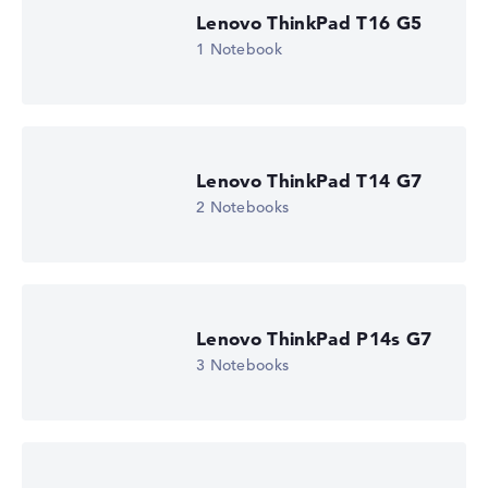
Display (20%):
Auflösung 100%
Lenovo ThinkPad T16 G5
Wir arbeiten mit den offiziellen Herstellerangaben.
1 Notebook
Fehlen Daten bei einzelnen Modellen, passen sich die
Gewichtungen automatisch an.
Lob oder Kritik?
Wir freuen uns über dein Feedback
Lenovo ThinkPad T14 G7
2 Notebooks
Lenovo ThinkPad P14s G7
3 Notebooks